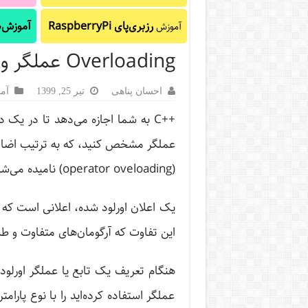
رزبری‌پای RaspberryPi
آموزش‌ه
آموزش
Overloading عملگر و تابع در ++C
احسان پناهی
تیر 25, 1399
آم
++C به شما اجازه می‌دهد تا در 
(operator oveloading) نامیده می‌شود.
یک اعلان اورلود شده، اعلانی است که 
این تفاوت که آرگومان‌های متفاوت و طب
هنگام تعریف یک تابع یا عملگر اورلود ش
عملگر استفاده کرده‌اید را با نوع پار