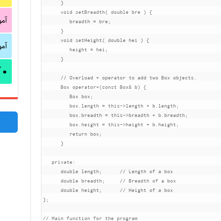
}
void
 setBreadth
(
double
 bre 
)
{
آم
         breadth 
=
 bre
;
}
void
 setHeight
(
double
 hei 
)
{
آم
         height 
=
 hei
;
}
آ
●
// Overload + operator to add two Box objects.
Box
operator
+(
const
Box
&
 b
)
{
Box
 box
;
         box
.
length 
=
this
->
length 
+
 b
.
length
;
         box
.
breadth 
=
this
->
breadth 
+
 b
.
breadth
;
         box
.
height 
=
this
->
height 
+
 b
.
height
;
return
 box
;
}
private
:
double
 length
;
// Length of a box
double
 breadth
;
// Breadth of a box
double
 height
;
// Height of a box
};
// Main function for the program