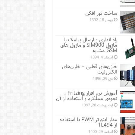
ساخت نور افکن
بهمن 18, 1392
راه اندازی و ارسال پیامک با
ماژول SIM900 و ماژول های
GSM مشابه
اسفند 4, 1394
خازن‌های قطبی – خازن‌های
الکترولیت
دی 29, 1396
آموزش نرم افزار Fritzing ،
نحوه‌ی عملکرد و استفاده از آن
اردیبهشت 28, 1397
مدار اینورتر PWM با استفاده
از TL494
اسفند 29, 1400