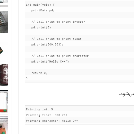
int
 main
(
void
)
{
   printData pd
;
// Call print to print integer
   pd
.
print
(
5
);
// Call print to print float
   pd
.
print
(
500.263
);
// Call print to print character
   pd
.
print
(
"Hello C++"
);
return
0
;
}
می‌شود.
Printing int: 5

Printing float: 500.263

Printing character: Hello C++