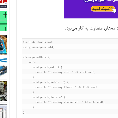
#include
<iostream>
using
namespace
 std
;
class
 printData 
{
public
:
void
print
(
int
 i
)
{
        cout 
<<
"Printing int: "
<<
 i 
<<
 endl
;
}
void
print
(
double
  f
)
{
        cout 
<<
"Printing float: "
<<
 f 
<<
 endl
;
}
void
print
(
char
*
 c
)
{
        cout 
<<
"Printing character: "
<<
 c 
<<
 endl
;
}
};