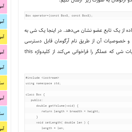
دو آرگومان به صورت زیر ارسال کنیم.
آم
آم
تفاده از یک تابع عضو نشان می‌دهد. در اینجا یک شی به
آم
 و خصوصیات آن از طریق نام آرگومان قابل دسترسی
هستند، اما برای دسترسی به خصوصیات شی که عملگر را فراخوانی می‌کند از کلیدواژه this
آم
آم
#include
<iostream>
سا
using
namespace
 std
;
class
Box
{
آم
public
:
double
 getVolume
(
void
)
{
return
 length 
*
 breadth 
*
 height
;
سا
}
void
 setLength
(
double
 len 
)
{
آم
         length 
=
 len
;