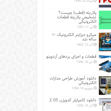
مرداد 23, 1399
پلاریته (قطب) چیست؟
تشخیص پلاریته قطعات
الکترونیکی
تیر 11, 1397
میکرو دیزاینر الکترونیک ۱۰
ساله شد
آذر 12, 1402
قطعات و اجزای بردهای آردوینو
دی 16, 1396
دانلود آموزش طراحی مدارات
الکترونیکی
شهریور 14, 1394
دانلود کامپایلر کدویژن 2.05
آذر 16, 1392