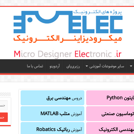
سایر موضوعات آموزشی
رزبری‌پای
آردوینو
تماس با ما
یتون Python
مهندسی برق
دروس
توماسیون صنعتی
متلب MATLAB
آموزش
هندسی الکترونیک
رباتیک Robatics
آموزش