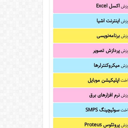
اکسل Excel
وزش
اینترنت اشیا
وزش
برنامه‌نویسی
وزش
پردازش تصویر
وزش
میکروکنترلرها
وزش
اپلیکیشن موبایل
خت
نرم افزارهای برق
وزش
سوئیچینگ SMPS
خت
پروتئوس Proteus
وزش