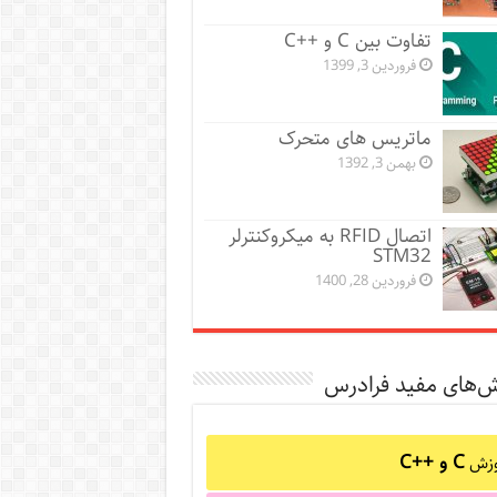
تفاوت بین C و ++C
فروردین 3, 1399
ماتریس های متحرک
بهمن 3, 1392
اتصال RFID به میکروکنترلر
STM32
فروردین 28, 1400
ش‌های مفید فرادرس
C و C++‎
وزش