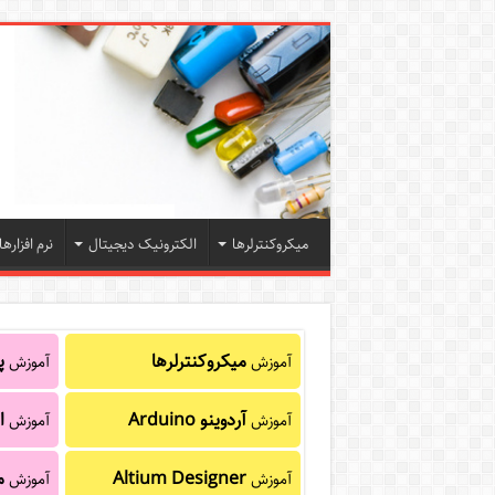
میکروکنترلرها
الکترونیک دیجیتال
نرم افزارها
میکروکنترلرها
پا
آموزش
آموزش
آردوینو Arduino
ا
آموزش
آموزش
Altium Designer
م
آموزش
آموزش