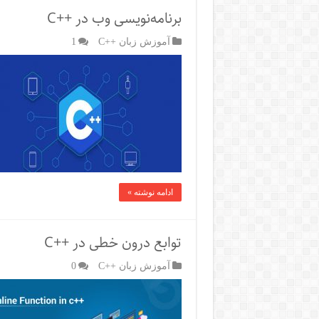
برنامه‌نویسی وب در ++C
آموزش زبان ++C
1
ادامه نوشته »
توابع درون خطی در ++C
آموزش زبان ++C
0