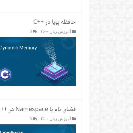
حافظه پویا در ++C
آموزش زبان ++C
0
فضای نام یا Namespace در ++C
آموزش زبان ++C
3