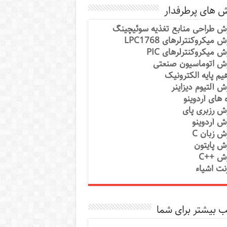
ش های پرطرفدار
ش طراحی منابع تغذیه سوئیچینگ
 میکروکنترلرهای LPC1768
ش میکروکنترلرهای PIC
ش اتوماسیون صنعتی
یم پایه الکترونیک
ش آلتیوم دیزاینر
ه های آردوینو
ش رزبری پای
ش آردوینو
ش زبان C
ش پایتون
ش ++C
رنت اشیاء
 بیشتر برای شما