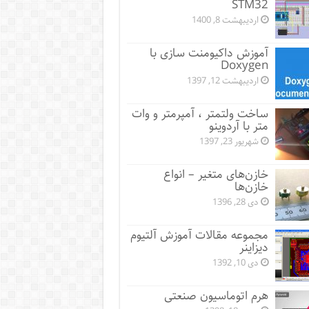
STM32
اردیبهشت 8, 1400
آموزش داکیومنت سازی با
Doxygen
اردیبهشت 12, 1397
ساخت ولتمتر ، آمپرمتر و وات
متر با آردوینو
شهریور 23, 1397
خازن‌های متغیر – انواع
خازن‌ها
دی 28, 1396
مجموعه مقالات آموزش آلتیوم
دیزاینر
دی 10, 1392
هرم اتوماسیون صنعتی