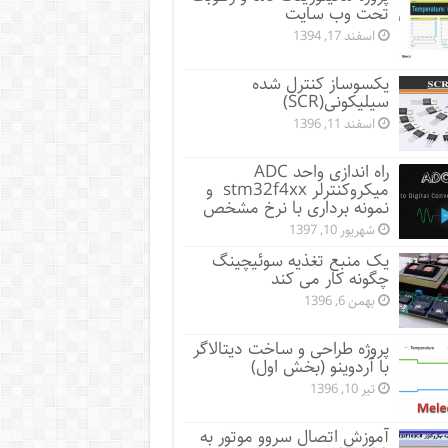
تحت وب سایت
اسفند 17, 1394
یکسوساز کنترل شده
سیلیکونی(SCR)
اسفند 11, 1396
راه اندازی واحد ADC
میکروکنترلر stm32f4xx و
نمونه برداری با نرخ مشخص
شهریور 10, 1397
یک منبع تغذیه سوئیچینگ
چگونه کار می کند
بهمن 6, 1396
پروژه طراحی و ساخت دیتالاگر
با آردوینو (بخش اول)
تیر 10, 1396
آموزش اتصال سروو موتور به