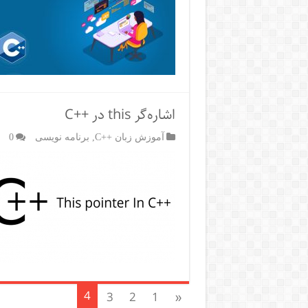
اشاره‌گر this در ++C
آموزش زبان ++C
,
برنامه نویسی
0
4
3
2
1
«