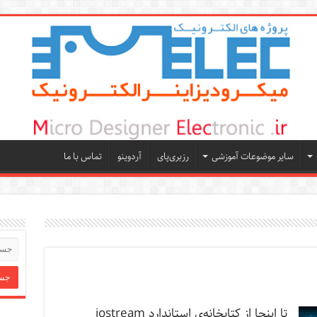
سایر موضوعات آموزشی
رزبری‌پای
آردوینو
تماس با ما
تا اینجا از کتابخانه‌ی استاندارد iostream