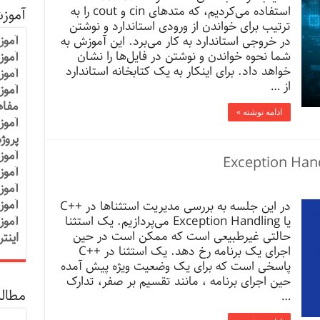
استفاده می‌کردیم، که متدهای cin و cout را به
آموز
ترتیب برای خواندن از ورودی استاندارد و نوشتن
آموز
در خروجی استاندارد به کار می‌برد. این آموزش به
شما نحوه خواندن و نوشتن در فایل‌ها را نشان
آموزش
خواهد داد. برای اینکار به یک کتابخانه استاندارد
آموز
از …
آموز
مفاه
ادامه نوشته »
آموز
پروژ
آموز
آموز
آموز
آموز
در این جلسه به بررسی مدیریت استثناها در ++C
یا Exception Handling می‌پردازیم. یک استثنا
آموز
حالتی غیرطبیعی است که ممکن است در حین
اینت
اجرای یک برنامه رخ دهد. یک استثنا در ++C
پاسخی است که برای یک وضعیت ویژه پیش آمده
حین اجرای برنامه ، مانند تقسیم بر صفر، تدارک
مطالب
…