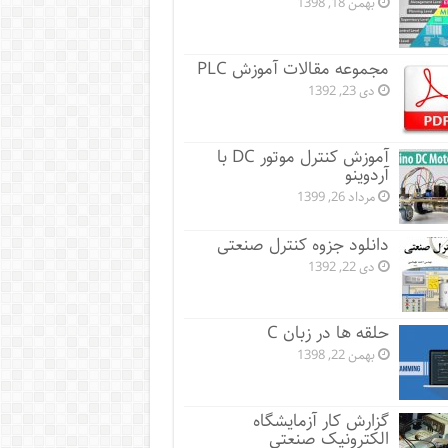
بهمن 18, 1398
مجموعه مقالات آموزش PLC
دی 23, 1392
آموزش کنترل موتور DC با
آردوینو
مرداد 26, 1399
دانلود جزوه کنترل صنعتی
دی 22, 1392
حلقه ها در زبان C
بهمن 22, 1398
گزارش کار آزمایشگاه
الکترونیک صنعتی