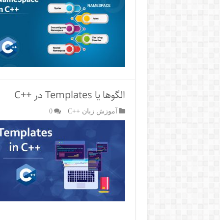
الگوها یا Templates در ++C
آموزش زبان ++C
0