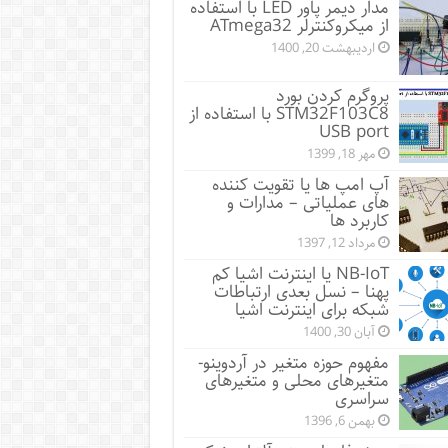
مدار دیمر پاور LED با استفاده
از میکروکنترلر ATmega32
اردیبهشت 20, 1400
پروگرم کردن بورد
STM32F103C8 با استفاده از
USB port
مهر 18, 1399
آپ امپ ها یا تقویت کننده
های عملیاتی – مدارات و
کاربرد ها
مرداد 12, 1397
NB-IoT یا اینترنت اشیا کم
پهنا – نسل بعدی ارتباطات
شبکه برای اینترنت اشیا
آبان 30, 1400
مفهوم حوزه متغیر در آردوینو-
متغیرهای محلی و متغیرهای
سراسری
بهمن 6, 1396