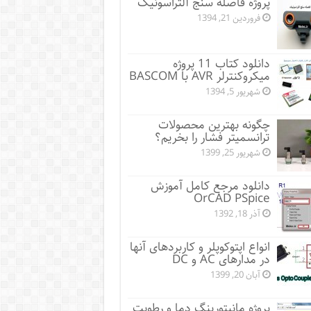
پروژه فاصله سنج آلتراسونیک
فروردین 21, 1394
دانلود کتاب 11 پروژه
میکروکنترلر AVR با BASCOM
شهریور 5, 1394
چگونه بهترین محصولات
ترانسمیتر فشار را بخریم؟
شهریور 25, 1399
دانلود مرجع کامل آموزش
OrCAD PSpice
آذر 18, 1392
انواع اپتوکوپلر و کاربردهای آنها
در مدارهای AC و DC
آبان 20, 1399
پروژه مانيتورينگ دما و رطوبت