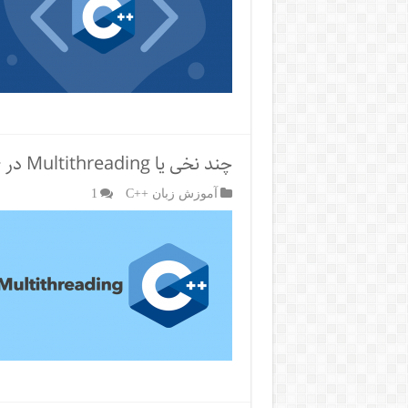
چند نخی یا Multithreading در ++C
آموزش زبان ++C
1