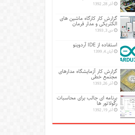
آذر 28, 1392
گزارش کار کارگاه ماشین های
الکتریکی و مدار فرمان
دی 3, 1393
استفاده از IDE آردوینو
آبان 4, 1399
گزارش کار آزمایشگاه مدارهای
مجتمع خطی
آذر 26, 1393
برنامه ای جالب برای محاسبات
رگولاتور ها
آذر 19, 1392