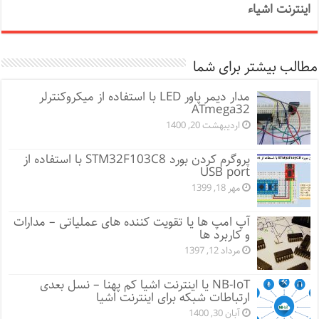
اینترنت اشیاء
مطالب بیشتر برای شما
مدار دیمر پاور LED با استفاده از میکروکنترلر
ATmega32
اردیبهشت 20, 1400
پروگرم کردن بورد STM32F103C8 با استفاده از
USB port
مهر 18, 1399
آپ امپ ها یا تقویت کننده های عملیاتی – مدارات
و کاربرد ها
مرداد 12, 1397
NB-IoT یا اینترنت اشیا کم پهنا – نسل بعدی
ارتباطات شبکه برای اینترنت اشیا
آبان 30, 1400