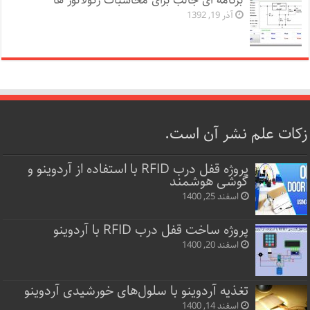
برنامه ای جالب برای محاسبات رگولاتور ها
آذر 19, 1392
زکات علم نشر آن است.
پروژه قفل‌ درب RFID با استفاده از آردوینو و
گوشی هوشمند
اسفند 25, 1400
پروژه ساخت قفل‌ درب RFID با آردوینو
اسفند 20, 1400
تغذیه آردوینو با سلول‌های خورشیدی آردوینو
اسفند 14, 1400