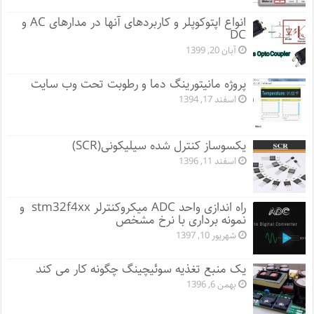
انواع اپتوکوپلر و کاربردهای آنها در مدارهای AC و
DC
آبان 20, 1399
پروژه مانيتورينگ دما و رطوبت تحت وب سایت
اسفند 17, 1394
یکسوساز کنترل شده سیلیکونی(SCR)
اسفند 11, 1396
راه اندازی واحد ADC میکروکنترلر stm32f4xx و
نمونه برداری با نرخ مشخص
شهریور 10, 1397
یک منبع تغذیه سوئیچینگ چگونه کار می کند
بهمن 6, 1396