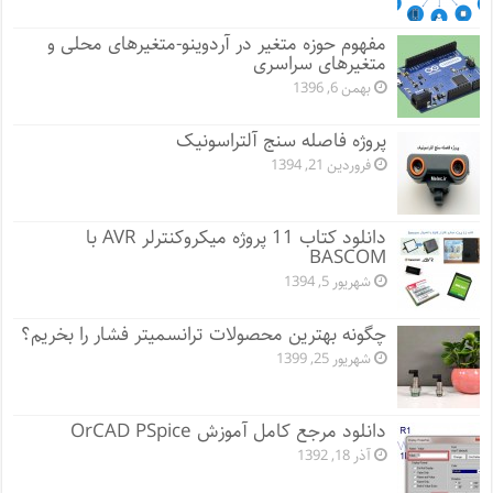
مفهوم حوزه متغیر در آردوینو-متغیرهای محلی و
متغیرهای سراسری
بهمن 6, 1396
پروژه فاصله سنج آلتراسونیک
فروردین 21, 1394
دانلود کتاب 11 پروژه میکروکنترلر AVR با
BASCOM
شهریور 5, 1394
چگونه بهترین محصولات ترانسمیتر فشار را بخریم؟
شهریور 25, 1399
دانلود مرجع کامل آموزش OrCAD PSpice
آذر 18, 1392