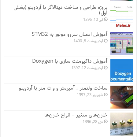
پروژه طراحی و ساخت دیتالاگر با آردوینو (بخش
اول)
تیر 10, 1396
آموزش اتصال سروو موتور به STM32
اردیبهشت 8, 1400
آموزش داکیومنت سازی با Doxygen
اردیبهشت 12, 1397
ساخت ولتمتر ، آمپرمتر و وات متر با آردوینو
شهریور 23, 1397
خازن‌های متغیر – انواع خازن‌ها
دی 28, 1396