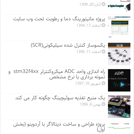
آبان 20, 1399
پروژه مانيتورينگ دما و رطوبت تحت وب سایت
اسفند 17, 1394
یکسوساز کنترل شده سیلیکونی(SCR)
اسفند 11, 1396
راه اندازی واحد ADC میکروکنترلر stm32f4xx و
نمونه برداری با نرخ مشخص
شهریور 10, 1397
یک منبع تغذیه سوئیچینگ چگونه کار می کند
بهمن 6, 1396
پروژه طراحی و ساخت دیتالاگر با آردوینو (بخش
اول)