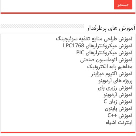
آموزش های پرطرفدار
آموزش طراحی منابع تغذیه سوئیچینگ
آموزش میکروکنترلرهای LPC1768
آموزش میکروکنترلرهای PIC
آموزش اتوماسیون صنعتی
مفاهیم پایه الکترونیک
آموزش آلتیوم دیزاینر
پروژه های آردوینو
آموزش رزبری پای
آموزش آردوینو
آموزش زبان C
آموزش پایتون
آموزش ++C
اینترنت اشیاء