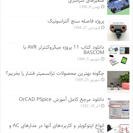
متغیرهای سراسری
بهمن 6, 1396
پروژه فاصله سنج آلتراسونیک
فروردین 21, 1394
دانلود کتاب 11 پروژه میکروکنترلر AVR با
BASCOM
شهریور 5, 1394
چگونه بهترین محصولات ترانسمیتر فشار را بخریم؟
شهریور 25, 1399
دانلود مرجع کامل آموزش OrCAD PSpice
آذر 18, 1392
انواع اپتوکوپلر و کاربردهای آنها در مدارهای AC و
DC