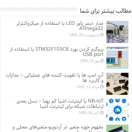
مطالب بیشتر برای شما
مدار دیمر پاور LED با استفاده از میکروکنترلر
ATmega32
اردیبهشت 20, 1400
پروگرم کردن بورد STM32F103C8 با استفاده از
USB port
مهر 18, 1399
آپ امپ ها یا تقویت کننده های عملیاتی – مدارات
و کاربرد ها
مرداد 12, 1397
NB-IoT یا اینترنت اشیا کم پهنا – نسل بعدی
ارتباطات شبکه برای اینترنت اشیا
آبان 30, 1400
مفهوم حوزه متغیر در آردوینو-متغیرهای محلی و