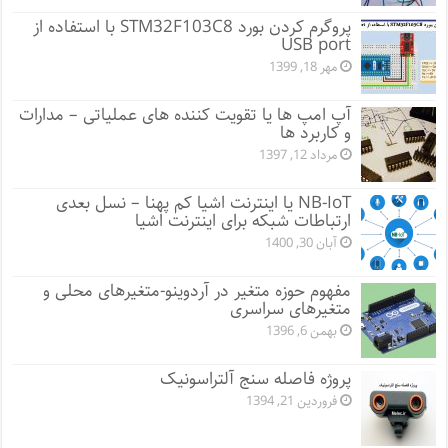
پروگرم کردن بورد STM32F103C8 با استفاده از
USB port
مهر 18, 1399
آپ امپ ها یا تقویت کننده های عملیاتی – مدارات
و کاربرد ها
مرداد 12, 1397
NB-IoT یا اینترنت اشیا کم پهنا – نسل بعدی
ارتباطات شبکه برای اینترنت اشیا
آبان 30, 1400
مفهوم حوزه متغیر در آردوینو-متغیرهای محلی و
متغیرهای سراسری
بهمن 6, 1396
پروژه فاصله سنج آلتراسونیک
فروردین 21, 1394