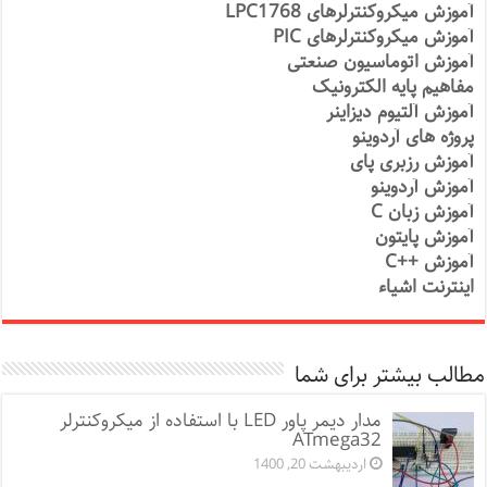
آموزش میکروکنترلرهای LPC1768
آموزش میکروکنترلرهای PIC
آموزش اتوماسیون صنعتی
مفاهیم پایه الکترونیک
آموزش آلتیوم دیزاینر
پروژه های آردوینو
آموزش رزبری پای
آموزش آردوینو
آموزش زبان C
آموزش پایتون
آموزش ++C
اینترنت اشیاء
مطالب بیشتر برای شما
مدار دیمر پاور LED با استفاده از میکروکنترلر
ATmega32
اردیبهشت 20, 1400