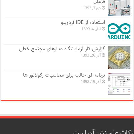
فرمان
دی 3, 1393
استفاده از IDE آردوینو
آبان 4, 1399
گزارش کار آزمایشگاه مدارهای مجتمع خطی
آذر 26, 1393
برنامه ای جالب برای محاسبات رگولاتور ها
آذر 19, 1392
زکات علم نشر آن است.