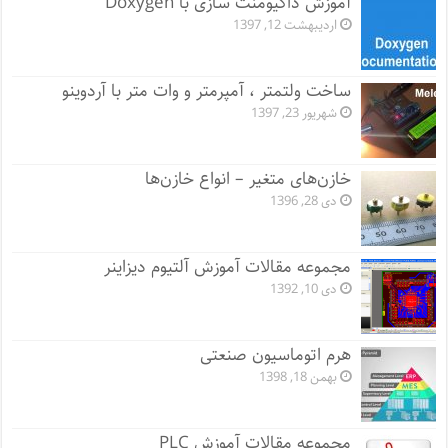
آموزش داکیومنت سازی با Doxygen
اردیبهشت 12, 1397
ساخت ولتمتر ، آمپرمتر و وات متر با آردوینو
شهریور 23, 1397
خازن‌های متغیر – انواع خازن‌ها
دی 28, 1396
مجموعه مقالات آموزش آلتیوم دیزاینر
دی 10, 1392
هرم اتوماسیون صنعتی
بهمن 18, 1398
مجموعه مقالات آموزش PLC