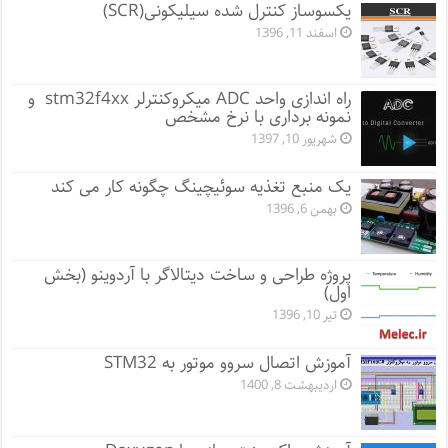
یکسوساز کنترل شده سیلیکونی(SCR)
اسفند 11, 1396
راه اندازی واحد ADC میکروکنترلر stm32f4xx و
نمونه برداری با نرخ مشخص
شهریور 10, 1397
یک منبع تغذیه سوئیچینگ چگونه کار می کند
بهمن 6, 1396
پروژه طراحی و ساخت دیتالاگر با آردوینو (بخش
اول)
تیر 10, 1396
آموزش اتصال سروو موتور به STM32
اردیبهشت 8, 1400