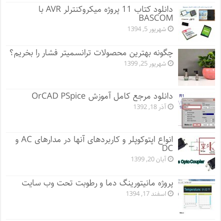
دانلود کتاب 11 پروژه میکروکنترلر AVR با
BASCOM
شهریور 5, 1394
چگونه بهترین محصولات ترانسمیتر فشار را بخریم؟
شهریور 25, 1399
دانلود مرجع کامل آموزش OrCAD PSpice
آذر 18, 1392
انواع اپتوکوپلر و کاربردهای آنها در مدارهای AC و
DC
آبان 20, 1399
پروژه مانيتورينگ دما و رطوبت تحت وب سایت
اسفند 17, 1394