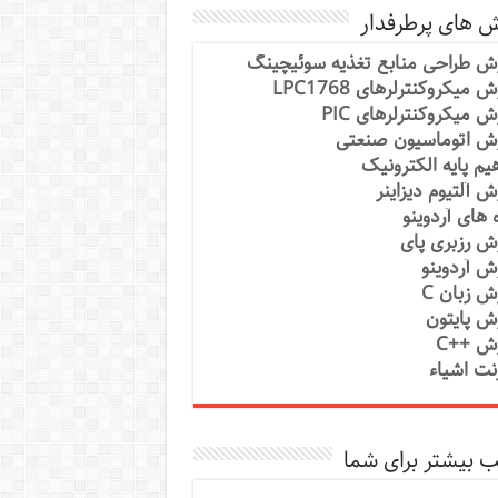
ش های پرطرفدار
ش طراحی منابع تغذیه سوئیچینگ
 میکروکنترلرهای LPC1768
ش میکروکنترلرهای PIC
ش اتوماسیون صنعتی
یم پایه الکترونیک
ش آلتیوم دیزاینر
ه های آردوینو
ش رزبری پای
ش آردوینو
ش زبان C
ش پایتون
ش ++C
رنت اشیاء
 بیشتر برای شما