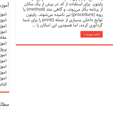
پایتون برای استفاده از کد در بیش از یک مکان
آموز
از برنامه بکار می‌روند، و گاهی متد (method) یا
آموز
رویه (procedure) نیز نامیده می‌شوند. پایتون
توابع داخلی بسیاری از جمله ()print را برای شما
آموزش
گردآوری کرده، اما همچنین این امکان را …
آموز
آموز
ادامه نوشته »
مفاه
آموز
پروژ
آموز
آموز
آموز
آموز
آموز
اینت
مطالب