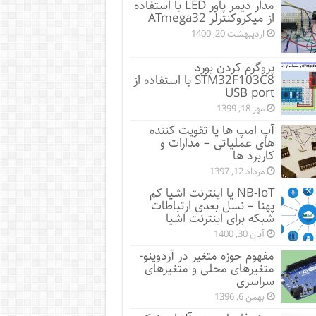
مدار دیمر پاور LED با استفاده
از میکروکنترلر ATmega32
اردیبهشت 20, 1400
پروگرم کردن بورد
STM32F103C8 با استفاده از
USB port
مهر 18, 1399
آپ امپ ها یا تقویت کننده
های عملیاتی – مدارات و
کاربرد ها
مرداد 12, 1397
NB-IoT یا اینترنت اشیا کم
پهنا – نسل بعدی ارتباطات
شبکه برای اینترنت اشیا
آبان 30, 1400
مفهوم حوزه متغیر در آردوینو-
متغیرهای محلی و متغیرهای
سراسری
بهمن 6, 1396