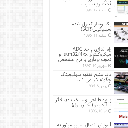
تحت وب سایت
اسفند 17, 1394
یکسوساز کنترل شده
سیلیکونی(SCR)
اسفند 11, 1396
راه اندازی واحد ADC
میکروکنترلر stm32f4xx و
نمونه برداری با نرخ مشخص
شهریور 10, 1397
یک منبع تغذیه سوئیچینگ
چگونه کار می کند
بهمن 6, 1396
پروژه طراحی و ساخت دیتالاگر
با آردوینو (بخش اول)
تیر 10, 1396
آموزش اتصال سروو موتور به