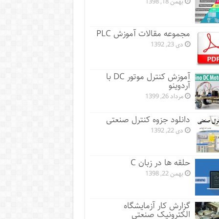
بهمن 18, 1398
مجموعه مقالات آموزش PLC
دی 23, 1392
آموزش کنترل موتور DC با
آردوینو
مرداد 26, 1399
دانلود جزوه کنترل صنعتی
دی 22, 1392
حلقه ها در زبان C
بهمن 22, 1398
گزارش کار آزمایشگاه
الکترونیک صنعتی