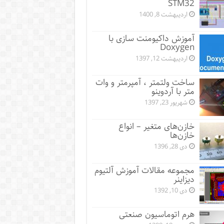
STM32
اردیبهشت 8, 1400
آموزش داکیومنت سازی با
Doxygen
اردیبهشت 12, 1397
ساخت ولتمتر ، آمپرمتر و وات
متر با آردوینو
شهریور 23, 1397
خازن‌های متغیر – انواع
خازن‌ها
دی 28, 1396
مجموعه مقالات آموزش آلتیوم
دیزاینر
دی 10, 1392
هرم اتوماسیون صنعتی