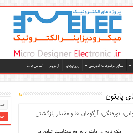
سایر موضوعات آموزشی
رزبری‌پای
آردوینو
تماس با ما
ی پایتون
خوانی، تورفتگی، آرگومان ها و مقدار بازگشتی
یک تابع در پایتون به چه معناست توابع در