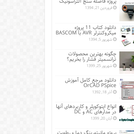
پروژه فاصله سنج آلتراسونیک
فروردین 21, 1394
دانلود کتاب 11 پروژه
میکروکنترلر AVR با BASCOM
شهریور 5, 1394
چگونه بهترین محصولات
ترانسمیتر فشار را بخریم؟
شهریور 25, 1399
دانلود مرجع کامل آموزش
OrCAD PSpice
آذر 18, 1392
انواع اپتوکوپلر و کاربردهای آنها
در مدارهای AC و DC
آبان 20, 1399
پروژه مانيتورينگ دما و رطوبت