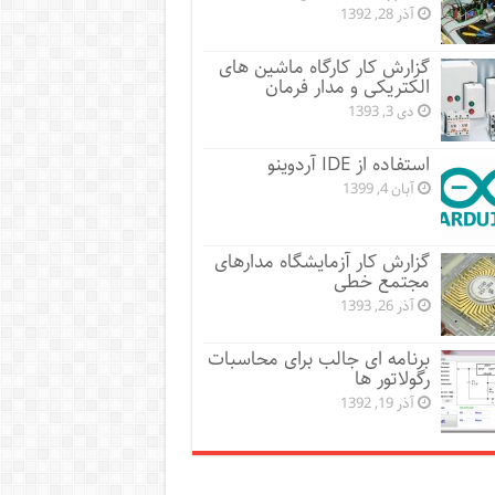
آذر 28, 1392
گزارش کار کارگاه ماشین های
الکتریکی و مدار فرمان
دی 3, 1393
استفاده از IDE آردوینو
آبان 4, 1399
گزارش کار آزمایشگاه مدارهای
مجتمع خطی
آذر 26, 1393
برنامه ای جالب برای محاسبات
رگولاتور ها
آذر 19, 1392