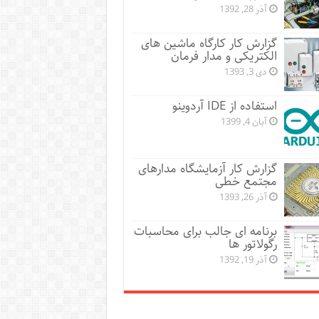
آذر 28, 1392
گزارش کار کارگاه ماشین های
الکتریکی و مدار فرمان
دی 3, 1393
استفاده از IDE آردوینو
آبان 4, 1399
گزارش کار آزمایشگاه مدارهای
مجتمع خطی
آذر 26, 1393
برنامه ای جالب برای محاسبات
رگولاتور ها
آذر 19, 1392