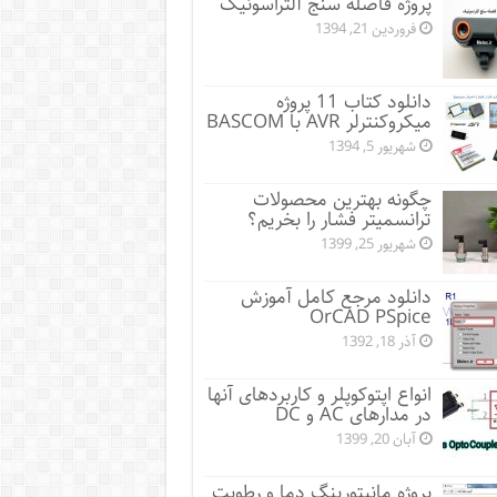
پروژه فاصله سنج آلتراسونیک
فروردین 21, 1394
دانلود کتاب 11 پروژه
میکروکنترلر AVR با BASCOM
شهریور 5, 1394
چگونه بهترین محصولات
ترانسمیتر فشار را بخریم؟
شهریور 25, 1399
دانلود مرجع کامل آموزش
OrCAD PSpice
آذر 18, 1392
انواع اپتوکوپلر و کاربردهای آنها
در مدارهای AC و DC
آبان 20, 1399
پروژه مانيتورينگ دما و رطوبت