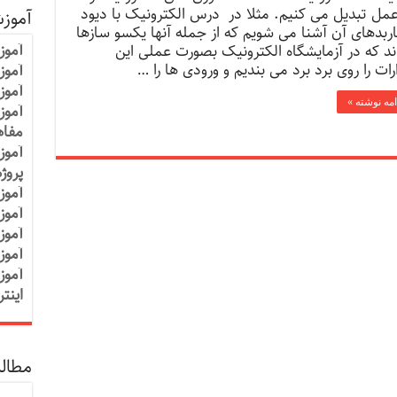
عمل تبدیل می کنیم. مثلا در درس الکترونیک با دیود
آموز
اربدهای آن آشنا می شویم که از جمله آنها یکسو سازها
آموز
ند که در آزمایشگاه الکترونیک بصورت عملی این
رات را روی برد برد می بندیم و ورودی ها را …
آموزش
آموز
امه نوشته »
آموز
مفاه
آموز
پروژ
آموز
آموز
آموز
آموز
آموز
اینت
مطالب