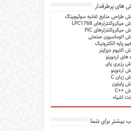
ش های پرطرفدار
ش طراحی منابع تغذیه سوئیچینگ
 میکروکنترلرهای LPC1768
ش میکروکنترلرهای PIC
ش اتوماسیون صنعتی
یم پایه الکترونیک
ش آلتیوم دیزاینر
ه های آردوینو
ش رزبری پای
ش آردوینو
ش زبان C
ش پایتون
ش ++C
رنت اشیاء
 بیشتر برای شما