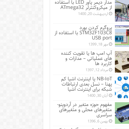
مدار دیمر پاور LED با استفاده
از میکروکنترلر ATmega32
اردیبهشت 20, 1400
پروگرم کردن بورد
STM32F103C8 با استفاده از
USB port
مهر 18, 1399
آپ امپ ها یا تقویت کننده
های عملیاتی – مدارات و
کاربرد ها
مرداد 12, 1397
NB-IoT یا اینترنت اشیا کم
پهنا – نسل بعدی ارتباطات
شبکه برای اینترنت اشیا
آبان 30, 1400
مفهوم حوزه متغیر در آردوینو-
متغیرهای محلی و متغیرهای
سراسری
بهمن 6, 1396