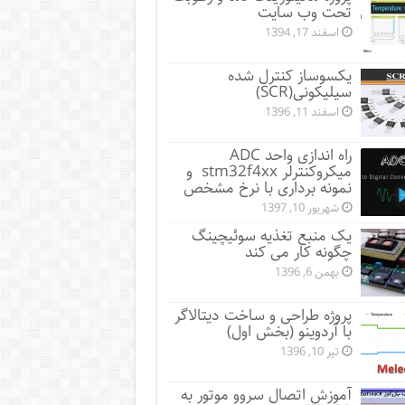
تحت وب سایت
اسفند 17, 1394
یکسوساز کنترل شده
سیلیکونی(SCR)
اسفند 11, 1396
راه اندازی واحد ADC
میکروکنترلر stm32f4xx و
نمونه برداری با نرخ مشخص
شهریور 10, 1397
یک منبع تغذیه سوئیچینگ
چگونه کار می کند
بهمن 6, 1396
پروژه طراحی و ساخت دیتالاگر
با آردوینو (بخش اول)
تیر 10, 1396
آموزش اتصال سروو موتور به