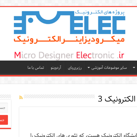
سایر موضوعات آموزشی
رزبری‌پای
آردوینو
تماس با ما
الکترونیک 3
ایشگاه الکترونیک هست، که تئوری های الکترونیک را