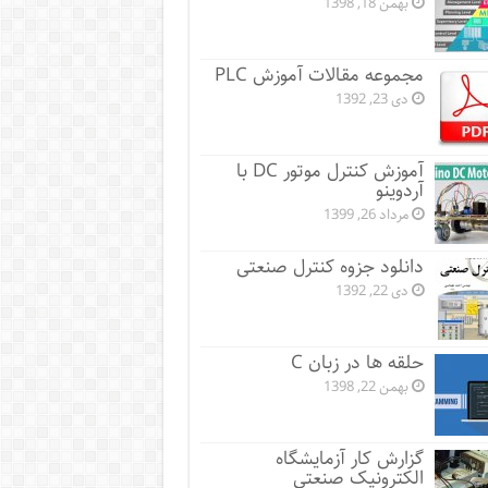
بهمن 18, 1398
مجموعه مقالات آموزش PLC
دی 23, 1392
آموزش کنترل موتور DC با
آردوینو
مرداد 26, 1399
دانلود جزوه کنترل صنعتی
دی 22, 1392
حلقه ها در زبان C
بهمن 22, 1398
گزارش کار آزمایشگاه
الکترونیک صنعتی