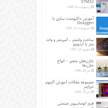
STM32
اردیبهشت 8, 1400
آموزش داکیومنت سازی با
Doxygen
اردیبهشت 12, 1397
ساخت ولتمتر ، آمپرمتر و وات
متر با آردوینو
شهریور 23, 1397
خازن‌های متغیر – انواع
خازن‌ها
دی 28, 1396
مجموعه مقالات آموزش آلتیوم
دیزاینر
دی 10, 1392
هرم اتوماسیون صنعتی