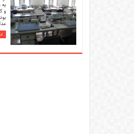
به 
و ک
بود
مدا
اد