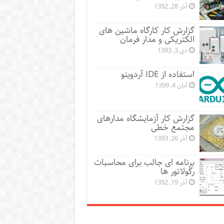
آذر 28, 1392
گزارش کار کارگاه ماشین های
الکتریکی و مدار فرمان
دی 3, 1393
استفاده از IDE آردوینو
آبان 4, 1399
گزارش کار آزمایشگاه مدارهای
مجتمع خطی
آذر 26, 1393
برنامه ای جالب برای محاسبات
رگولاتور ها
آذر 19, 1392