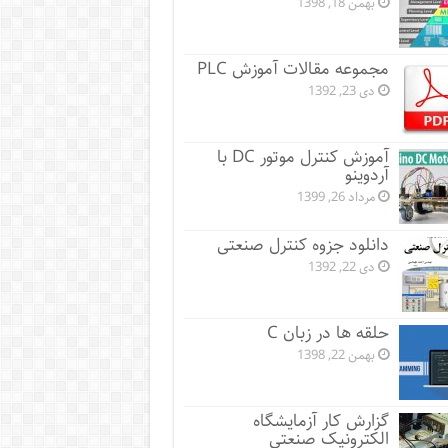
بهمن 18, 1398
مجموعه مقالات آموزش PLC
دی 23, 1392
آموزش کنترل موتور DC با
آردوینو
مرداد 26, 1399
دانلود جزوه کنترل صنعتی
دی 22, 1392
حلقه ها در زبان C
بهمن 22, 1398
گزارش کار آزمایشگاه
الکترونیک صنعتی