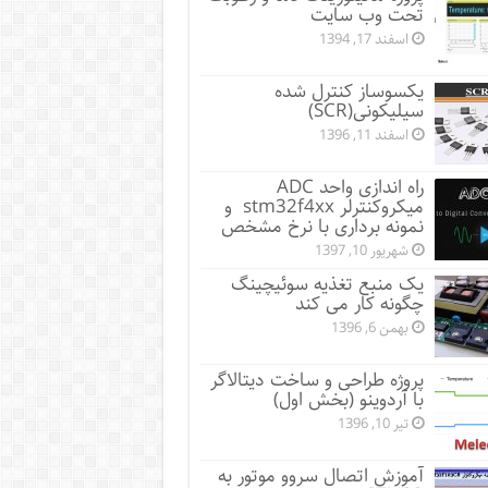
تحت وب سایت
اسفند 17, 1394
یکسوساز کنترل شده
سیلیکونی(SCR)
اسفند 11, 1396
راه اندازی واحد ADC
میکروکنترلر stm32f4xx و
نمونه برداری با نرخ مشخص
شهریور 10, 1397
یک منبع تغذیه سوئیچینگ
چگونه کار می کند
بهمن 6, 1396
پروژه طراحی و ساخت دیتالاگر
با آردوینو (بخش اول)
تیر 10, 1396
آموزش اتصال سروو موتور به