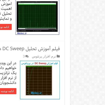
اموزش خ
اهمیت خ
تحلیل ت
و نمایش
ادامه نو
فیلم آموزش تحلیل DC Sweep در پروتئوس
نرم افزار پرتئوس
3
در این وید
خواهیم داد
یک ترانزیس
از نرم افز
دانشجویان
ادامه نوشته 