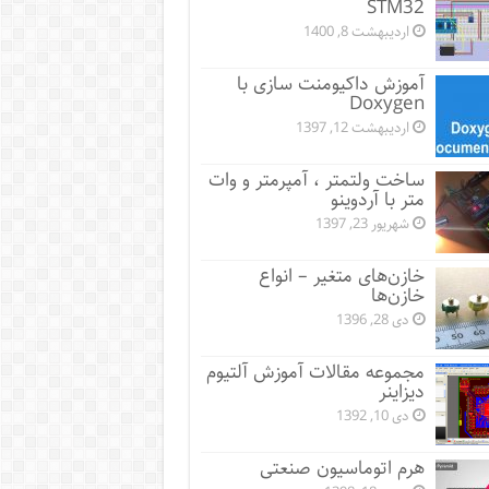
STM32
اردیبهشت 8, 1400
آموزش داکیومنت سازی با
Doxygen
اردیبهشت 12, 1397
ساخت ولتمتر ، آمپرمتر و وات
متر با آردوینو
شهریور 23, 1397
خازن‌های متغیر – انواع
خازن‌ها
دی 28, 1396
مجموعه مقالات آموزش آلتیوم
دیزاینر
دی 10, 1392
هرم اتوماسیون صنعتی