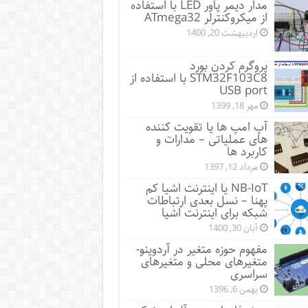
مدار دیمر پاور LED با استفاده
از میکروکنترلر ATmega32
اردیبهشت 20, 1400
پروگرم کردن بورد
STM32F103C8 با استفاده از
USB port
مهر 18, 1399
آپ امپ ها یا تقویت کننده
های عملیاتی – مدارات و
کاربرد ها
مرداد 12, 1397
NB-IoT یا اینترنت اشیا کم
پهنا – نسل بعدی ارتباطات
شبکه برای اینترنت اشیا
آبان 30, 1400
مفهوم حوزه متغیر در آردوینو-
متغیرهای محلی و متغیرهای
سراسری
بهمن 6, 1396