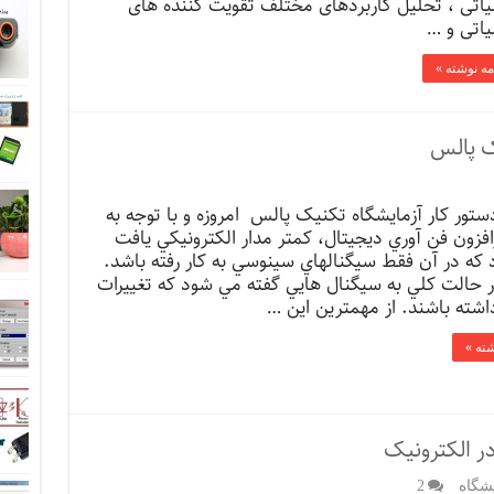
یاتی ، تحلیل کاربردهای مختلف تقویت کننده های
یاتی و …
مه نوشته »
ک پالس
ستور کار آزمایشگاه تکنیک پالس امروزه و با توجه به
افزون فن آوري ديجيتال، كمتر مدار الكترونيكي يافت
كه در آن فقط سيگنالهاي سينوسي به كار رفته باشد.
 حالت كلي به سيگنال هايي گفته مي شود كه تغييرات
ته باشند. از مهمترين اين …
شته »
در الکترونیک
شگاه
2