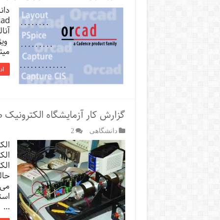
دان
آنا
ویژ
میتوان
اد
گزارش کار آزمایشگاه الکترونیک 
دانشگاهی
2
الک
الک
الک
حال
می‌
است
…