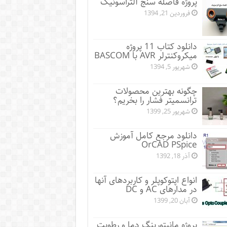
پروژه فاصله سنج آلتراسونیک
فروردین 21, 1394
دانلود کتاب 11 پروژه
میکروکنترلر AVR با BASCOM
شهریور 5, 1394
چگونه بهترین محصولات
ترانسمیتر فشار را بخریم؟
شهریور 25, 1399
دانلود مرجع کامل آموزش
OrCAD PSpice
آذر 18, 1392
انواع اپتوکوپلر و کاربردهای آنها
در مدارهای AC و DC
آبان 20, 1399
پروژه مانيتورينگ دما و رطوبت