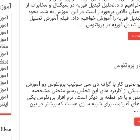
واهیم داد.تحلیل تبدیل فوریه در سیگنال و مخابرات از
آموز
یلی بالایی برخوردار است در این آموزش به شما نحوه
آموز
بدیل فوریه را آموزش خواهیم داد. فیلم آموزش تحلیل
 تبدیل فوریه در پروتئوس …
آموزش
آموز
شته »
آموز
مفاه
آموز
پروژ
آموز
آموز
آموز
یو نحوی کار با گراف دی سی سوئیپ پروتئوس رو آموزش
آموز
.یکی از کاربرد های این تحلیل رسم منحنی مشخصه
آموز
تور و یا هر قطعه ی دیگر است. نرم افزار پروتئوس یکی
ار های قدرتمند برای شبیه سازی هست که بیشتر در بین
اینت
 …
»
مطالب