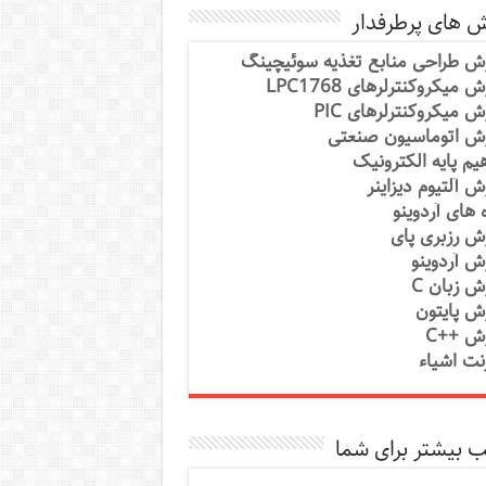
ش های پرطرفدار
ش طراحی منابع تغذیه سوئیچینگ
 میکروکنترلرهای LPC1768
ش میکروکنترلرهای PIC
ش اتوماسیون صنعتی
یم پایه الکترونیک
ش آلتیوم دیزاینر
ه های آردوینو
ش رزبری پای
ش آردوینو
ش زبان C
ش پایتون
ش ++C
رنت اشیاء
 بیشتر برای شما