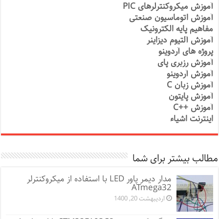
آموزش میکروکنترلرهای PIC
آموزش اتوماسیون صنعتی
مفاهیم پایه الکترونیک
آموزش آلتیوم دیزاینر
پروژه های آردوینو
آموزش رزبری پای
آموزش آردوینو
آموزش زبان C
آموزش پایتون
آموزش ++C
اینترنت اشیاء
مطالب بیشتر برای شما
مدار دیمر پاور LED با استفاده از میکروکنترلر
ATmega32
اردیبهشت 20, 1400