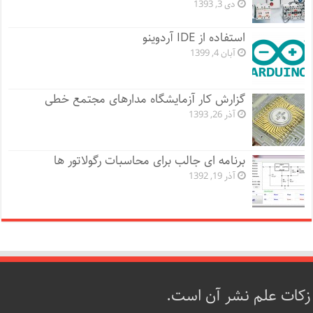
دی 3, 1393
استفاده از IDE آردوینو
آبان 4, 1399
گزارش کار آزمایشگاه مدارهای مجتمع خطی
آذر 26, 1393
برنامه ای جالب برای محاسبات رگولاتور ها
آذر 19, 1392
زکات علم نشر آن است.