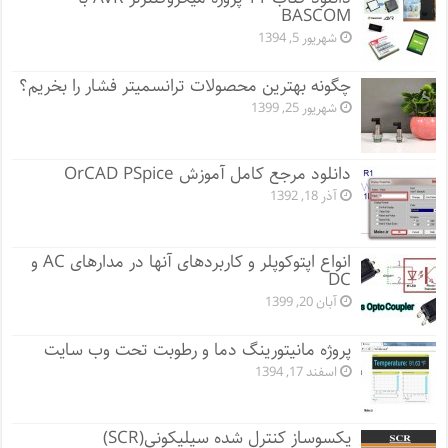
BASCOM
شهریور 5, 1394
چگونه بهترین محصولات ترانسمیتر فشار را بخریم؟
شهریور 25, 1399
دانلود مرجع کامل آموزش OrCAD PSpice
آذر 18, 1392
انواع اپتوکوپلر و کاربردهای آنها در مدارهای AC و
DC
آبان 20, 1399
پروژه مانيتورينگ دما و رطوبت تحت وب سایت
اسفند 17, 1394
یکسوساز کنترل شده سیلیکونی(SCR)