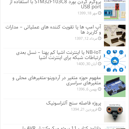
پروگرم کردن بورد STM32F103C8 با استفاده از
USB port
مهر 18, 1399
آپ امپ ها یا تقویت کننده های عملیاتی – مدارات
و کاربرد ها
مرداد 12, 1397
NB-IoT یا اینترنت اشیا کم پهنا – نسل بعدی
ارتباطات شبکه برای اینترنت اشیا
آبان 30, 1400
مفهوم حوزه متغیر در آردوینو-متغیرهای محلی و
متغیرهای سراسری
بهمن 6, 1396
پروژه فاصله سنج آلتراسونیک
فروردین 21, 1394
دانلود کتاب 11 پروژه میکروکنترلر AVR با