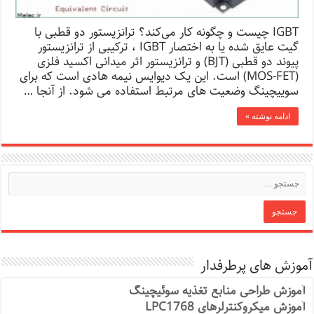
IGBT چیست و چگونه کار می‌کند؟ ترانزیستور دو قطبی با
گیت عایق شده یا به اختصار IGBT ، ترکیبی از ترانزیستور
پیوند دو قطبی (BJT) و ترانزیستور اثر میدانی اکسید فلزی
(MOS-FET) است. این یک دیوایس نیمه هادی است که برای
سوییچینگ وضعیت های مرتبط استفاده می شود. از آنجا …
ادامه نوشته »
آموزش های پرطرفدار
آموزش طراحی منابع تغذیه سوئیچینگ
آموزش میکروکنترلرهای LPC1768