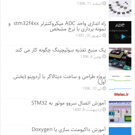
اسفند 11, 1396
راه اندازی واحد ADC میکروکنترلر stm32f4xx و
نمونه برداری با نرخ مشخص
شهریور 10, 1397
یک منبع تغذیه سوئیچینگ چگونه کار می کند
بهمن 6, 1396
پروژه طراحی و ساخت دیتالاگر با آردوینو (بخش
اول)
تیر 10, 1396
آموزش اتصال سروو موتور به STM32
اردیبهشت 8, 1400
آموزش داکیومنت سازی با Doxygen