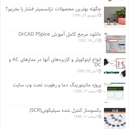
چگونه بهترین محصولات ترانسمیتر فشار را بخریم؟
شهریور 25, 1399
دانلود مرجع کامل آموزش OrCAD PSpice
آذر 18, 1392
انواع اپتوکوپلر و کاربردهای آنها در مدارهای AC و
DC
آبان 20, 1399
پروژه مانيتورينگ دما و رطوبت تحت وب سایت
اسفند 17, 1394
یکسوساز کنترل شده سیلیکونی(SCR)
اسفند 11, 1396