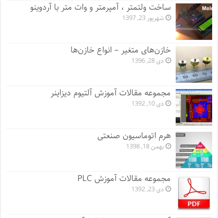
ساخت ولتمتر ، آمپرمتر و وات متر با آردوینو
شهریور 23, 1397
خازن‌های متغیر – انواع خازن‌ها
دی 28, 1396
مجموعه مقالات آموزش آلتیوم دیزاینر
دی 10, 1392
هرم اتوماسیون صنعتی
بهمن 18, 1398
مجموعه مقالات آموزش PLC
دی 23, 1392