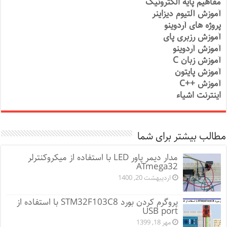
مفاهیم پایه الکترونیک
آموزش آلتیوم دیزاینر
پروژه های آردوینو
آموزش رزبری پای
آموزش آردوینو
آموزش زبان C
آموزش پایتون
آموزش ++C
اینترنت اشیاء
مطالب بیشتر برای شما
مدار دیمر پاور LED با استفاده از میکروکنترلر
ATmega32
اردیبهشت 20, 1400
پروگرم کردن بورد STM32F103C8 با استفاده از
USB port
مهر 18, 1399