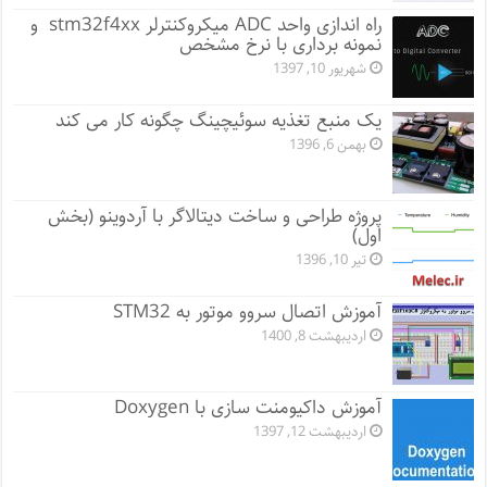
راه اندازی واحد ADC میکروکنترلر stm32f4xx و
نمونه برداری با نرخ مشخص
شهریور 10, 1397
یک منبع تغذیه سوئیچینگ چگونه کار می کند
بهمن 6, 1396
پروژه طراحی و ساخت دیتالاگر با آردوینو (بخش
اول)
تیر 10, 1396
آموزش اتصال سروو موتور به STM32
اردیبهشت 8, 1400
آموزش داکیومنت سازی با Doxygen
اردیبهشت 12, 1397