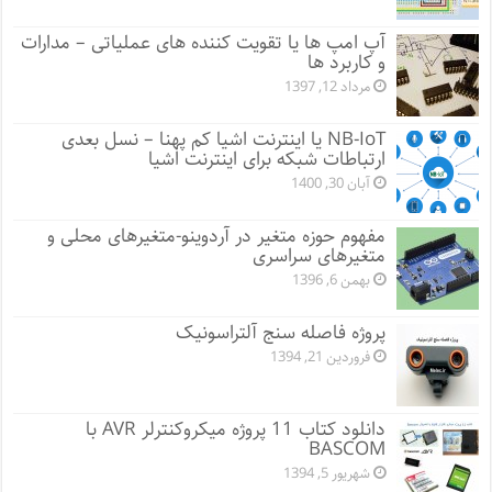
آپ امپ ها یا تقویت کننده های عملیاتی – مدارات
و کاربرد ها
مرداد 12, 1397
NB-IoT یا اینترنت اشیا کم پهنا – نسل بعدی
ارتباطات شبکه برای اینترنت اشیا
آبان 30, 1400
مفهوم حوزه متغیر در آردوینو-متغیرهای محلی و
متغیرهای سراسری
بهمن 6, 1396
پروژه فاصله سنج آلتراسونیک
فروردین 21, 1394
دانلود کتاب 11 پروژه میکروکنترلر AVR با
BASCOM
شهریور 5, 1394