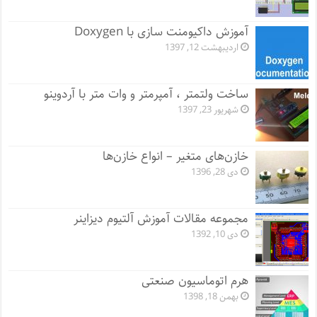
آموزش داکیومنت سازی با Doxygen
اردیبهشت 12, 1397
ساخت ولتمتر ، آمپرمتر و وات متر با آردوینو
شهریور 23, 1397
خازن‌های متغیر – انواع خازن‌ها
دی 28, 1396
مجموعه مقالات آموزش آلتیوم دیزاینر
دی 10, 1392
هرم اتوماسیون صنعتی
بهمن 18, 1398