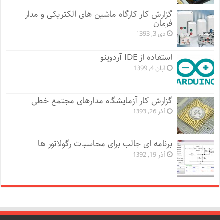
گزارش کار کارگاه ماشین های الکتریکی و مدار
فرمان
دی 3, 1393
استفاده از IDE آردوینو
آبان 4, 1399
گزارش کار آزمایشگاه مدارهای مجتمع خطی
آذر 26, 1393
برنامه ای جالب برای محاسبات رگولاتور ها
آذر 19, 1392