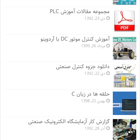
مجموعه مقالات آموزش PLC
دی 23, 1392
آموزش کنترل موتور DC با آردوینو
مرداد 26, 1399
دانلود جزوه کنترل صنعتی
دی 22, 1392
حلقه ها در زبان C
بهمن 22, 1398
گزارش کار آزمایشگاه الکترونیک صنعتی
آذر 28, 1392