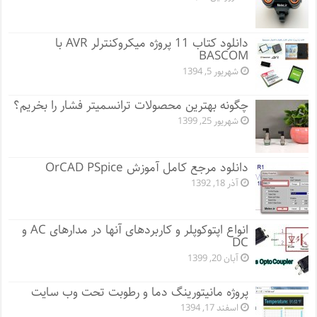
دانلود کتاب 11 پروژه میکروکنترلر AVR با
BASCOM
شهریور 5, 1394
چگونه بهترین محصولات ترانسمیتر فشار را بخریم؟
شهریور 25, 1399
دانلود مرجع کامل آموزش OrCAD PSpice
آذر 18, 1392
انواع اپتوکوپلر و کاربردهای آنها در مدارهای AC و
DC
آبان 20, 1399
پروژه مانيتورينگ دما و رطوبت تحت وب سایت
اسفند 17, 1394