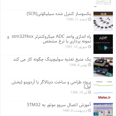
یکسوساز کنترل شده سیلیکونی(SCR)
اسفند 11, 1396
راه اندازی واحد ADC میکروکنترلر stm32f4xx و
نمونه برداری با نرخ مشخص
شهریور 10, 1397
یک منبع تغذیه سوئیچینگ چگونه کار می کند
بهمن 6, 1396
پروژه طراحی و ساخت دیتالاگر با آردوینو (بخش
اول)
تیر 10, 1396
آموزش اتصال سروو موتور به STM32
اردیبهشت 8, 1400