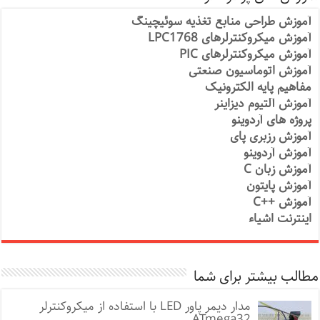
آموزش طراحی منابع تغذیه سوئیچینگ
آموزش میکروکنترلرهای LPC1768
آموزش میکروکنترلرهای PIC
آموزش اتوماسیون صنعتی
مفاهیم پایه الکترونیک
آموزش آلتیوم دیزاینر
پروژه های آردوینو
آموزش رزبری پای
آموزش آردوینو
آموزش زبان C
آموزش پایتون
آموزش ++C
اینترنت اشیاء
مطالب بیشتر برای شما
مدار دیمر پاور LED با استفاده از میکروکنترلر
ATmega32