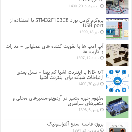
اردیبهشت 20, 1400
پروگرم کردن بورد STM32F103C8 با استفاده از
USB port
مهر 18, 1399
آپ امپ ها یا تقویت کننده های عملیاتی – مدارات
و کاربرد ها
مرداد 12, 1397
NB-IoT یا اینترنت اشیا کم پهنا – نسل بعدی
ارتباطات شبکه برای اینترنت اشیا
آبان 30, 1400
مفهوم حوزه متغیر در آردوینو-متغیرهای محلی و
متغیرهای سراسری
بهمن 6, 1396
پروژه فاصله سنج آلتراسونیک
فروردین 21, 1394