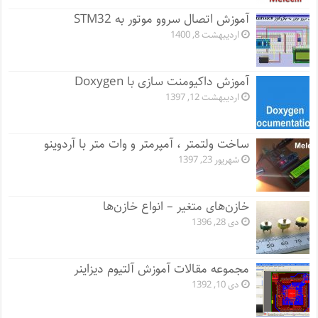
آموزش اتصال سروو موتور به STM32
اردیبهشت 8, 1400
آموزش داکیومنت سازی با Doxygen
اردیبهشت 12, 1397
ساخت ولتمتر ، آمپرمتر و وات متر با آردوینو
شهریور 23, 1397
خازن‌های متغیر – انواع خازن‌ها
دی 28, 1396
مجموعه مقالات آموزش آلتیوم دیزاینر
دی 10, 1392