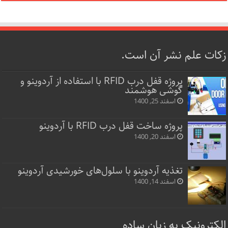
زکات علم نشر آن است.
پروژه قفل‌ درب RFID با استفاده از آردوینو و
گوشی هوشمند
اسفند 25, 1400
پروژه ساخت قفل‌ درب RFID با آردوینو
اسفند 20, 1400
تغذیه آردوینو با سلول‌های خورشیدی آردوینو
اسفند 14, 1400
الکترونیک به زبان ساده