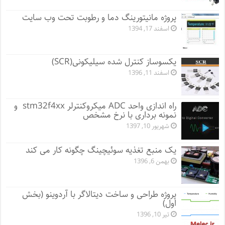
پروژه مانيتورينگ دما و رطوبت تحت وب سایت
اسفند 17, 1394
یکسوساز کنترل شده سیلیکونی(SCR)
اسفند 11, 1396
راه اندازی واحد ADC میکروکنترلر stm32f4xx و
نمونه برداری با نرخ مشخص
شهریور 10, 1397
یک منبع تغذیه سوئیچینگ چگونه کار می کند
بهمن 6, 1396
پروژه طراحی و ساخت دیتالاگر با آردوینو (بخش
اول)
تیر 10, 1396