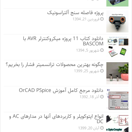
پروژه فاصله سنج آلتراسونیک
فروردین 21, 1394
دانلود کتاب 11 پروژه میکروکنترلر AVR با
BASCOM
شهریور 5, 1394
چگونه بهترین محصولات ترانسمیتر فشار را بخریم؟
شهریور 25, 1399
دانلود مرجع کامل آموزش OrCAD PSpice
آذر 18, 1392
انواع اپتوکوپلر و کاربردهای آنها در مدارهای AC و
DC
آبان 20, 1399