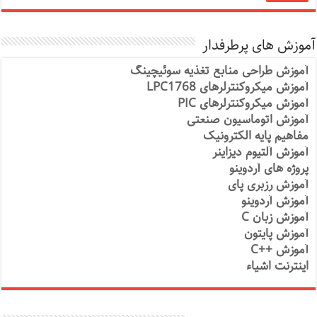
آموزش های پرطرفدار
آموزش طراحی منابع تغذیه سوئیچینگ
آموزش میکروکنترلرهای LPC1768
آموزش میکروکنترلرهای PIC
آموزش اتوماسیون صنعتی
مفاهیم پایه الکترونیک
آموزش آلتیوم دیزاینر
پروژه های آردوینو
آموزش رزبری پای
آموزش آردوینو
آموزش زبان C
آموزش پایتون
آموزش ++C
اینترنت اشیاء