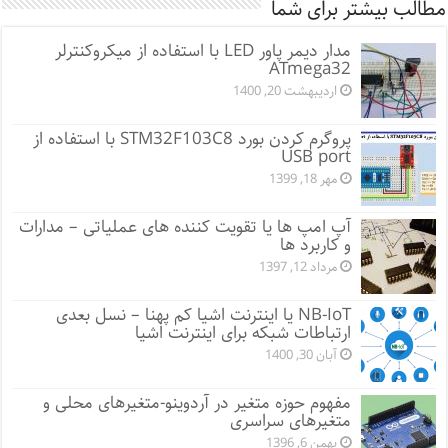
مطالب بیشتر برای شما
مدار دیمر پاور LED با استفاده از میکروکنترلر
ATmega32
اردیبهشت 20, 1400
پروگرم کردن بورد STM32F103C8 با استفاده از
USB port
مهر 18, 1399
آپ امپ ها یا تقویت کننده های عملیاتی – مدارات
و کاربرد ها
مرداد 12, 1397
NB-IoT یا اینترنت اشیا کم پهنا – نسل بعدی
ارتباطات شبکه برای اینترنت اشیا
آبان 30, 1400
مفهوم حوزه متغیر در آردوینو-متغیرهای محلی و
متغیرهای سراسری
بهمن 6, 1396