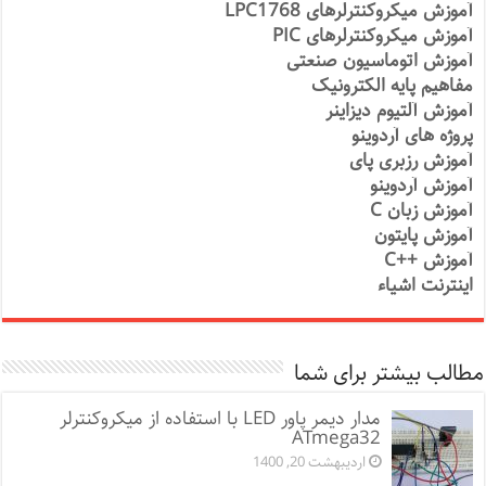
آموزش میکروکنترلرهای LPC1768
آموزش میکروکنترلرهای PIC
آموزش اتوماسیون صنعتی
مفاهیم پایه الکترونیک
آموزش آلتیوم دیزاینر
پروژه های آردوینو
آموزش رزبری پای
آموزش آردوینو
آموزش زبان C
آموزش پایتون
آموزش ++C
اینترنت اشیاء
مطالب بیشتر برای شما
مدار دیمر پاور LED با استفاده از میکروکنترلر
ATmega32
اردیبهشت 20, 1400