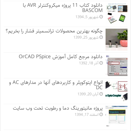
دانلود کتاب 11 پروژه میکروکنترلر AVR با
BASCOM
شهریور 5, 1394
چگونه بهترین محصولات ترانسمیتر فشار را بخریم؟
شهریور 25, 1399
دانلود مرجع کامل آموزش OrCAD PSpice
آذر 18, 1392
انواع اپتوکوپلر و کاربردهای آنها در مدارهای AC و
DC
آبان 20, 1399
پروژه مانيتورينگ دما و رطوبت تحت وب سایت
اسفند 17, 1394