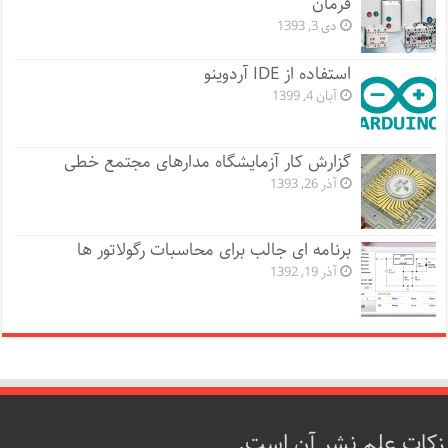
فرمان
دی 3, 1393
استفاده از IDE آردوینو
آبان 4, 1399
گزارش کار آزمایشگاه مدارهای مجتمع خطی
آذر 26, 1393
برنامه ای جالب برای محاسبات رگولاتور ها
آذر 19, 1392
زکات علم نشر آن است.