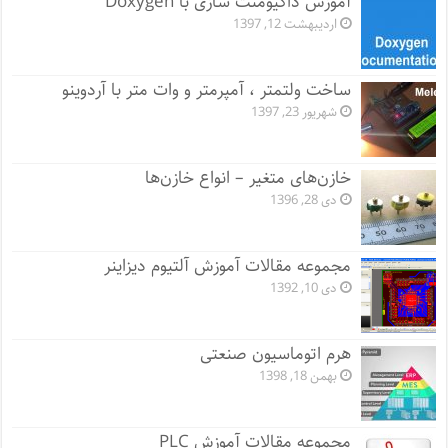
آموزش داکیومنت سازی با Doxygen
اردیبهشت 12, 1397
ساخت ولتمتر ، آمپرمتر و وات متر با آردوینو
شهریور 23, 1397
خازن‌های متغیر – انواع خازن‌ها
دی 28, 1396
مجموعه مقالات آموزش آلتیوم دیزاینر
دی 10, 1392
هرم اتوماسیون صنعتی
بهمن 18, 1398
مجموعه مقالات آموزش PLC