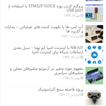
پروگرم کردن بورد STM32F103C8 با استفاده از
USB port
مهر 18, 1399
آپ امپ ها یا تقویت کننده های عملیاتی – مدارات
و کاربرد ها
مرداد 12, 1397
NB-IoT یا اینترنت اشیا کم پهنا – نسل بعدی
ارتباطات شبکه برای اینترنت اشیا
آبان 30, 1400
مفهوم حوزه متغیر در آردوینو-متغیرهای محلی و
متغیرهای سراسری
بهمن 6, 1396
پروژه فاصله سنج آلتراسونیک
فروردین 21, 1394