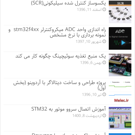
یکسوساز کنترل شده سیلیکونی(SCR)
اسفند 11, 1396
راه اندازی واحد ADC میکروکنترلر stm32f4xx و
نمونه برداری با نرخ مشخص
شهریور 10, 1397
یک منبع تغذیه سوئیچینگ چگونه کار می کند
بهمن 6, 1396
پروژه طراحی و ساخت دیتالاگر با آردوینو (بخش
اول)
تیر 10, 1396
آموزش اتصال سروو موتور به STM32
اردیبهشت 8, 1400