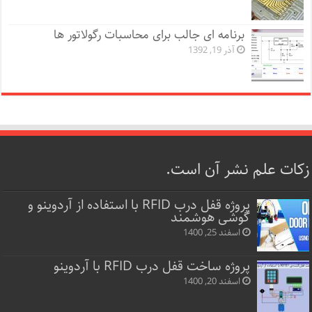
برنامه ای جالب برای محاسبات رگولاتور ها
آذر 19, 1392
زکات علم نشر آن است.
پروژه قفل‌ درب RFID با استفاده از آردوینو و
گوشی هوشمند
اسفند 25, 1400
پروژه ساخت قفل‌ درب RFID با آردوینو
اسفند 20, 1400