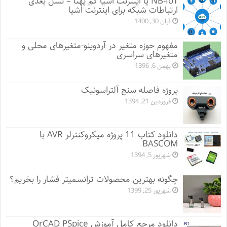
NB-IoT یا اینترنت اشیا کم پهنا – نسل بعدی
ارتباطات شبکه برای اینترنت اشیا
آبان 30, 1400
مفهوم حوزه متغیر در آردوینو-متغیرهای محلی و
متغیرهای سراسری
بهمن 6, 1396
پروژه فاصله سنج آلتراسونیک
فروردین 21, 1394
دانلود کتاب 11 پروژه میکروکنترلر AVR با
BASCOM
شهریور 5, 1394
چگونه بهترین محصولات ترانسمیتر فشار را بخریم؟
شهریور 25, 1399
دانلود مرجع کامل آموزش OrCAD PSpice