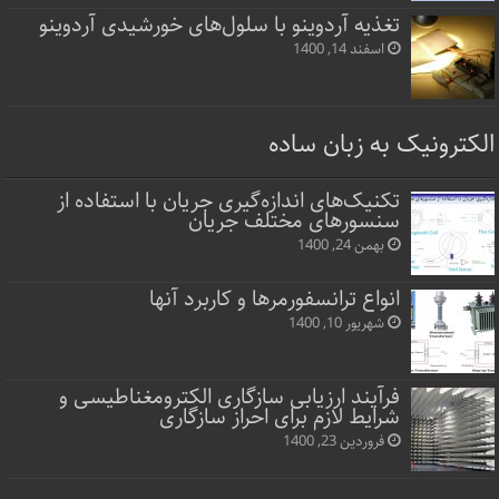
تغذیه آردوینو با سلول‌های خورشیدی آردوینو
اسفند 14, 1400
الکترونیک به زبان ساده
تکنیک‌های اندازه‌گیری جریان با استفاده از
سنسورهای مختلف جریان
بهمن 24, 1400
انواع ترانسفورمرها و کاربرد آنها
شهریور 10, 1400
فرآیند ارزیابی سازگاری الکترومغناطیسی و
شرایط لازم برای احراز سازگاری
فروردین 23, 1400