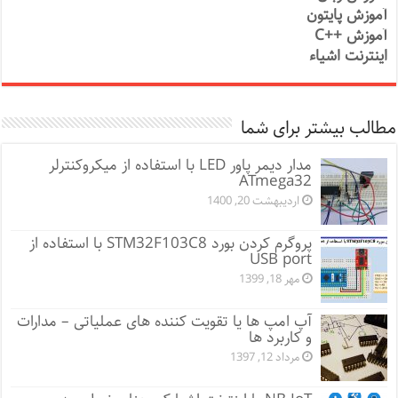
آموزش پایتون
آموزش ++C
اینترنت اشیاء
مطالب بیشتر برای شما
مدار دیمر پاور LED با استفاده از میکروکنترلر
ATmega32
اردیبهشت 20, 1400
پروگرم کردن بورد STM32F103C8 با استفاده از
USB port
مهر 18, 1399
آپ امپ ها یا تقویت کننده های عملیاتی – مدارات
و کاربرد ها
مرداد 12, 1397