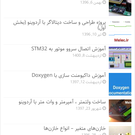
بهمن 6, 1396
پروژه طراحی و ساخت دیتالاگر با آردوینو (بخش
اول)
تیر 10, 1396
آموزش اتصال سروو موتور به STM32
اردیبهشت 8, 1400
آموزش داکیومنت سازی با Doxygen
اردیبهشت 12, 1397
ساخت ولتمتر ، آمپرمتر و وات متر با آردوینو
شهریور 23, 1397
خازن‌های متغیر – انواع خازن‌ها