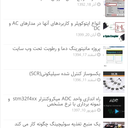
آذر 18, 1392
انواع اپتوکوپلر و کاربردهای آنها در مدارهای AC و
DC
آبان 20, 1399
پروژه مانيتورينگ دما و رطوبت تحت وب سایت
اسفند 17, 1394
یکسوساز کنترل شده سیلیکونی(SCR)
اسفند 11, 1396
راه اندازی واحد ADC میکروکنترلر stm32f4xx و
نمونه برداری با نرخ مشخص
شهریور 10, 1397
یک منبع تغذیه سوئیچینگ چگونه کار می کند