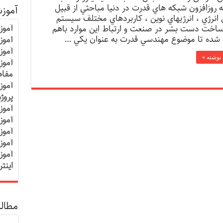
 روزافزون شبكه ­هاي قدرت در دنيا مباحثي از قبيل
آموز
 انرژي ، انرژيهاي نوين ، كاربردهاي مختلف سيستم
آموز
اخت دست بشر در صنعت و ارتباط اين موارد باهم
شده تا موضوع مهندسي قدرت به عنوان يكي …
آموزش
آموز
 نوشته »
آموز
مفاه
آموز
پروژ
آموز
آموز
آموز
آموز
آموز
اینت
مطالب