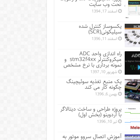
تحت وب سایت
اسفند 17, 1394
یکسوساز کنترل شده
سیلیکونی(SCR)
اسفند 11, 1396
راه اندازی واحد ADC
میکروکنترلر stm32f4xx و
نمونه برداری با نرخ مشخص
شهریور 10, 1397
یک منبع تغذیه سوئیچینگ
چگونه کار می کند
بهمن 6, 1396
پروژه طراحی و ساخت دیتالاگر
با آردوینو (بخش اول)
تیر 10, 1396
آموزش اتصال سروو موتور به