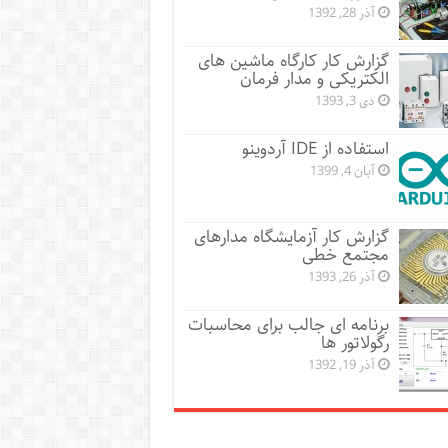
آذر 28, 1392
گزارش کار کارگاه ماشین های
الکتریکی و مدار فرمان
دی 3, 1393
استفاده از IDE آردوینو
آبان 4, 1399
گزارش کار آزمایشگاه مدارهای
مجتمع خطی
آذر 26, 1393
برنامه ای جالب برای محاسبات
رگولاتور ها
آذر 19, 1392