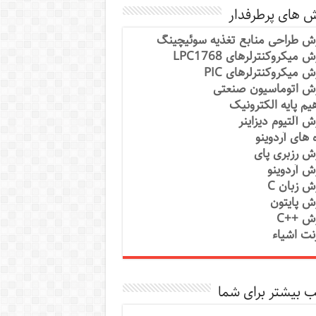
ش های پرطرفدار
ش طراحی منابع تغذیه سوئیچینگ
 میکروکنترلرهای LPC1768
ش میکروکنترلرهای PIC
ش اتوماسیون صنعتی
یم پایه الکترونیک
ش آلتیوم دیزاینر
ه های آردوینو
ش رزبری پای
ش آردوینو
ش زبان C
ش پایتون
ش ++C
رنت اشیاء
 بیشتر برای شما