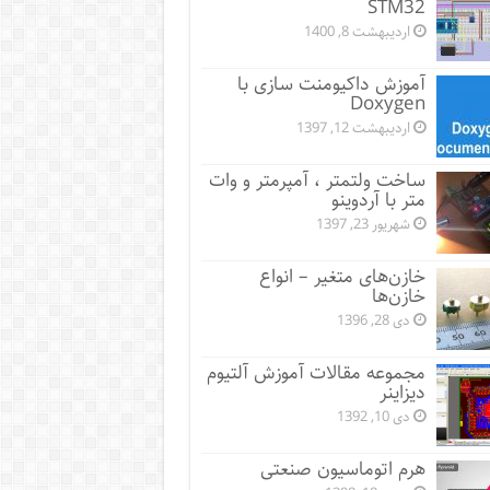
STM32
اردیبهشت 8, 1400
آموزش داکیومنت سازی با
Doxygen
اردیبهشت 12, 1397
ساخت ولتمتر ، آمپرمتر و وات
متر با آردوینو
شهریور 23, 1397
خازن‌های متغیر – انواع
خازن‌ها
دی 28, 1396
مجموعه مقالات آموزش آلتیوم
دیزاینر
دی 10, 1392
هرم اتوماسیون صنعتی