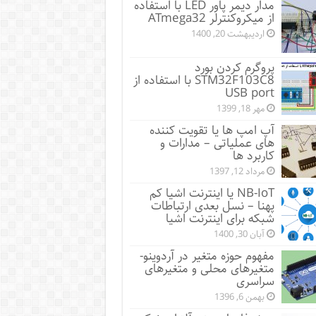
مدار دیمر پاور LED با استفاده
از میکروکنترلر ATmega32
اردیبهشت 20, 1400
پروگرم کردن بورد
STM32F103C8 با استفاده از
USB port
مهر 18, 1399
آپ امپ ها یا تقویت کننده
های عملیاتی – مدارات و
کاربرد ها
مرداد 12, 1397
NB-IoT یا اینترنت اشیا کم
پهنا – نسل بعدی ارتباطات
شبکه برای اینترنت اشیا
آبان 30, 1400
مفهوم حوزه متغیر در آردوینو-
متغیرهای محلی و متغیرهای
سراسری
بهمن 6, 1396