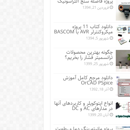
پروژه فاصله سنج آلتراسونیک
فروردین 21, 1394
دانلود کتاب 11 پروژه
میکروکنترلر AVR با BASCOM
شهریور 5, 1394
چگونه بهترین محصولات
ترانسمیتر فشار را بخریم؟
شهریور 25, 1399
دانلود مرجع کامل آموزش
OrCAD PSpice
آذر 18, 1392
انواع اپتوکوپلر و کاربردهای آنها
در مدارهای AC و DC
آبان 20, 1399
پروژه مانيتورينگ دما و رطوبت