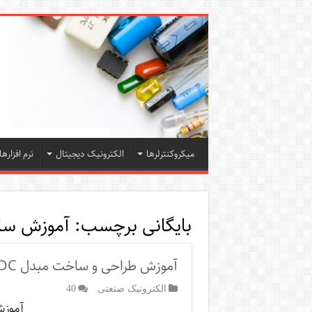
میکروکنترلرها
الکترونیک دیجیتال
نرم افزارها
بایگانی برچسب:
آموزش ساخ
آموزش طراحی و ساخت مبدل DC به AC با فرکانس برق شهر [اینورتر]
الکترونیک صنعتی
40