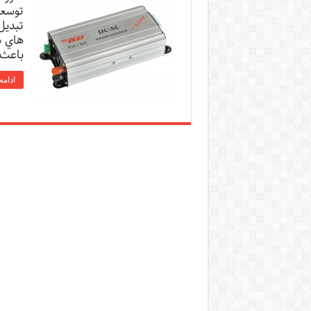
توسعه
تبديل
هاي س
باعث 
ادامه