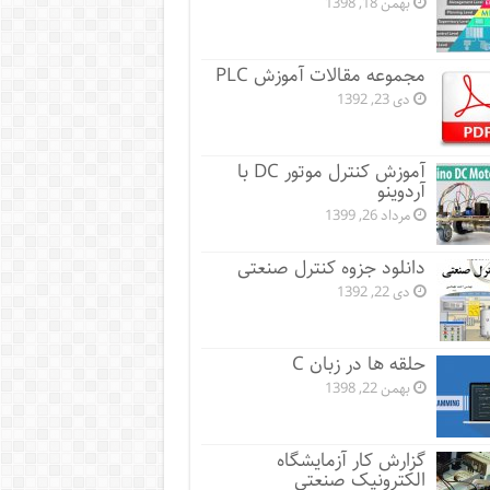
بهمن 18, 1398
مجموعه مقالات آموزش PLC
دی 23, 1392
آموزش کنترل موتور DC با
آردوینو
مرداد 26, 1399
دانلود جزوه کنترل صنعتی
دی 22, 1392
حلقه ها در زبان C
بهمن 22, 1398
گزارش کار آزمایشگاه
الکترونیک صنعتی