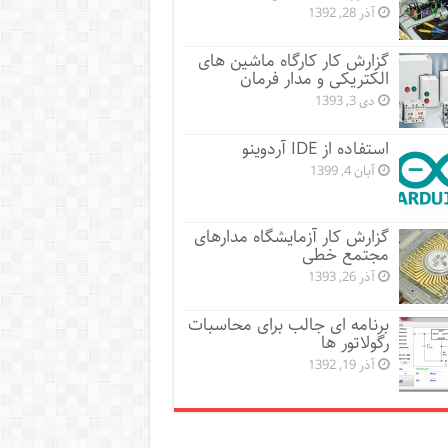
آذر 28, 1392
گزارش کار کارگاه ماشین های
الکتریکی و مدار فرمان
دی 3, 1393
استفاده از IDE آردوینو
آبان 4, 1399
گزارش کار آزمایشگاه مدارهای
مجتمع خطی
آذر 26, 1393
برنامه ای جالب برای محاسبات
رگولاتور ها
آذر 19, 1392