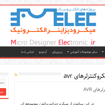
سایر موضوعات آموزشی
رزبری‌پای
آردوینو
تماس با ما
وکنترلرهای avr
ای AVR
در این ساعت از میکرو دیزاینربراتون مجموعه ای