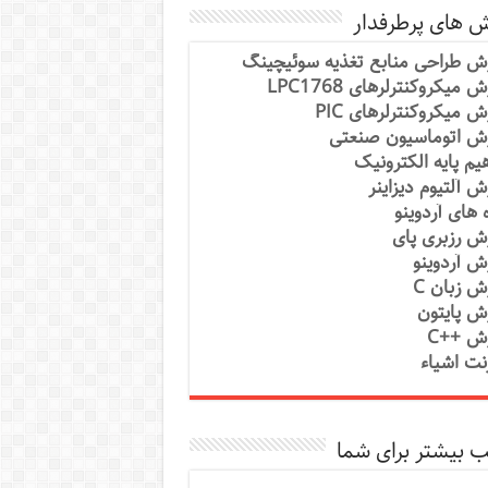
ش های پرطرفدار
ش طراحی منابع تغذیه سوئیچینگ
 میکروکنترلرهای LPC1768
ش میکروکنترلرهای PIC
ش اتوماسیون صنعتی
یم پایه الکترونیک
ش آلتیوم دیزاینر
ه های آردوینو
ش رزبری پای
ش آردوینو
ش زبان C
ش پایتون
ش ++C
رنت اشیاء
 بیشتر برای شما