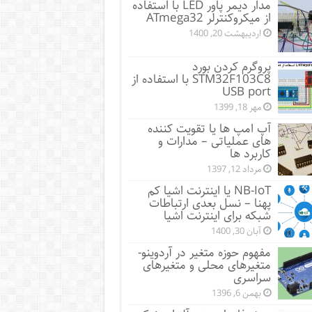
مدار دیمر پاور LED با استفاده
از میکروکنترلر ATmega32
اردیبهشت 20, 1400
پروگرم کردن بورد
STM32F103C8 با استفاده از
USB port
مهر 18, 1399
آپ امپ ها یا تقویت کننده
های عملیاتی – مدارات و
کاربرد ها
مرداد 12, 1397
NB-IoT یا اینترنت اشیا کم
پهنا – نسل بعدی ارتباطات
شبکه برای اینترنت اشیا
آبان 30, 1400
مفهوم حوزه متغیر در آردوینو-
متغیرهای محلی و متغیرهای
سراسری
بهمن 6, 1396