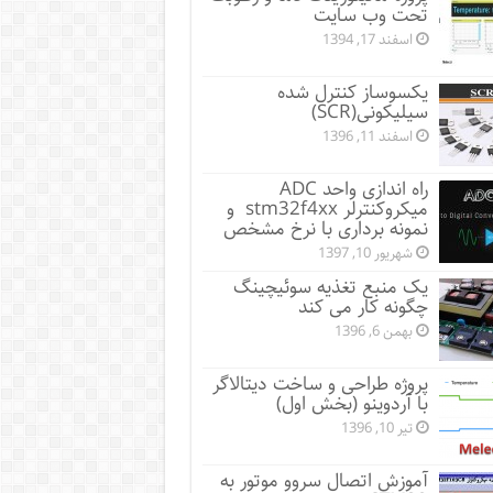
تحت وب سایت
اسفند 17, 1394
یکسوساز کنترل شده
سیلیکونی(SCR)
اسفند 11, 1396
راه اندازی واحد ADC
میکروکنترلر stm32f4xx و
نمونه برداری با نرخ مشخص
شهریور 10, 1397
یک منبع تغذیه سوئیچینگ
چگونه کار می کند
بهمن 6, 1396
پروژه طراحی و ساخت دیتالاگر
با آردوینو (بخش اول)
تیر 10, 1396
آموزش اتصال سروو موتور به