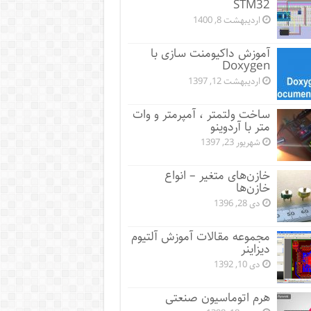
STM32
اردیبهشت 8, 1400
آموزش داکیومنت سازی با
Doxygen
اردیبهشت 12, 1397
ساخت ولتمتر ، آمپرمتر و وات
متر با آردوینو
شهریور 23, 1397
خازن‌های متغیر – انواع
خازن‌ها
دی 28, 1396
مجموعه مقالات آموزش آلتیوم
دیزاینر
دی 10, 1392
هرم اتوماسیون صنعتی