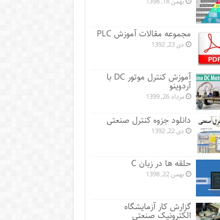
بهمن 18, 1398
مجموعه مقالات آموزش PLC
دی 23, 1392
آموزش کنترل موتور DC با
آردوینو
مرداد 26, 1399
دانلود جزوه کنترل صنعتی
دی 22, 1392
حلقه ها در زبان C
بهمن 22, 1398
گزارش کار آزمایشگاه
الکترونیک صنعتی