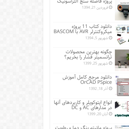
پروژه فاصله سنج آلتراسونیک
فروردین 21, 1394
دانلود کتاب 11 پروژه
میکروکنترلر AVR با BASCOM
شهریور 5, 1394
چگونه بهترین محصولات
ترانسمیتر فشار را بخریم؟
شهریور 25, 1399
دانلود مرجع کامل آموزش
OrCAD PSpice
آذر 18, 1392
انواع اپتوکوپلر و کاربردهای آنها
در مدارهای AC و DC
آبان 20, 1399
پروژه مانيتورينگ دما و رطوبت