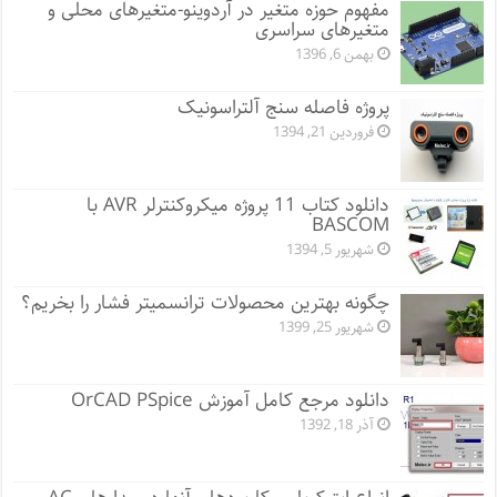
مفهوم حوزه متغیر در آردوینو-متغیرهای محلی و
متغیرهای سراسری
بهمن 6, 1396
پروژه فاصله سنج آلتراسونیک
فروردین 21, 1394
دانلود کتاب 11 پروژه میکروکنترلر AVR با
BASCOM
شهریور 5, 1394
چگونه بهترین محصولات ترانسمیتر فشار را بخریم؟
شهریور 25, 1399
دانلود مرجع کامل آموزش OrCAD PSpice
آذر 18, 1392