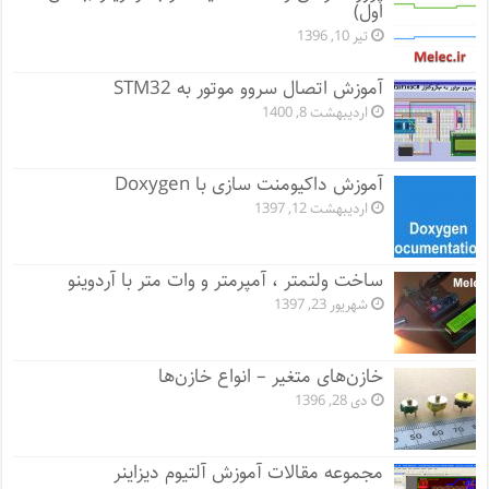
اول)
تیر 10, 1396
آموزش اتصال سروو موتور به STM32
اردیبهشت 8, 1400
آموزش داکیومنت سازی با Doxygen
اردیبهشت 12, 1397
ساخت ولتمتر ، آمپرمتر و وات متر با آردوینو
شهریور 23, 1397
خازن‌های متغیر – انواع خازن‌ها
دی 28, 1396
مجموعه مقالات آموزش آلتیوم دیزاینر