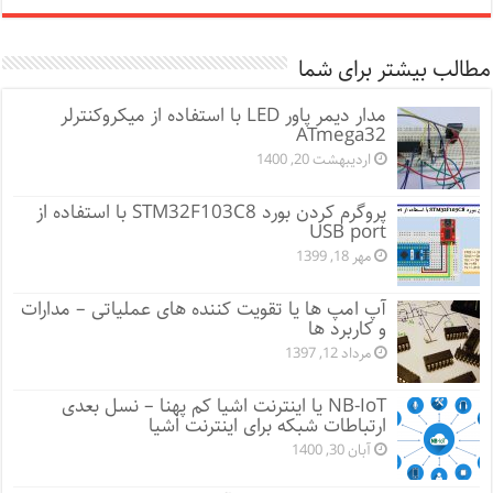
مطالب بیشتر برای شما
مدار دیمر پاور LED با استفاده از میکروکنترلر
ATmega32
اردیبهشت 20, 1400
پروگرم کردن بورد STM32F103C8 با استفاده از
USB port
مهر 18, 1399
آپ امپ ها یا تقویت کننده های عملیاتی – مدارات
و کاربرد ها
مرداد 12, 1397
NB-IoT یا اینترنت اشیا کم پهنا – نسل بعدی
ارتباطات شبکه برای اینترنت اشیا
آبان 30, 1400