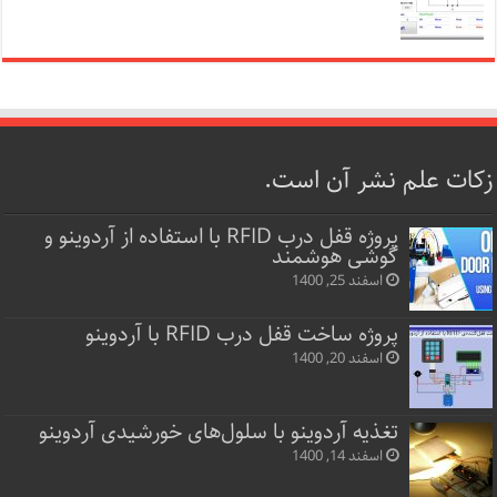
زکات علم نشر آن است.
پروژه قفل‌ درب RFID با استفاده از آردوینو و
گوشی هوشمند
اسفند 25, 1400
پروژه ساخت قفل‌ درب RFID با آردوینو
اسفند 20, 1400
تغذیه آردوینو با سلول‌های خورشیدی آردوینو
اسفند 14, 1400