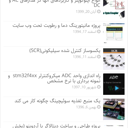
انواع اپتوکوپلر و کاربردهای آنها در مدارهای AC و
DC
آبان 20, 1399
پروژه مانيتورينگ دما و رطوبت تحت وب سایت
اسفند 17, 1394
یکسوساز کنترل شده سیلیکونی(SCR)
اسفند 11, 1396
راه اندازی واحد ADC میکروکنترلر stm32f4xx و
نمونه برداری با نرخ مشخص
شهریور 10, 1397
یک منبع تغذیه سوئیچینگ چگونه کار می کند
بهمن 6, 1396
پروژه طراحی و ساخت دیتالاگر با آردوینو (بخش