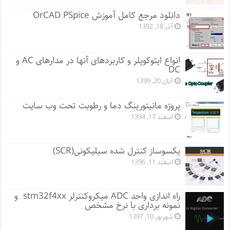
دانلود مرجع کامل آموزش OrCAD PSpice
آذر 18, 1392
انواع اپتوکوپلر و کاربردهای آنها در مدارهای AC و
DC
آبان 20, 1399
پروژه مانيتورينگ دما و رطوبت تحت وب سایت
اسفند 17, 1394
یکسوساز کنترل شده سیلیکونی(SCR)
اسفند 11, 1396
راه اندازی واحد ADC میکروکنترلر stm32f4xx و
نمونه برداری با نرخ مشخص
شهریور 10, 1397