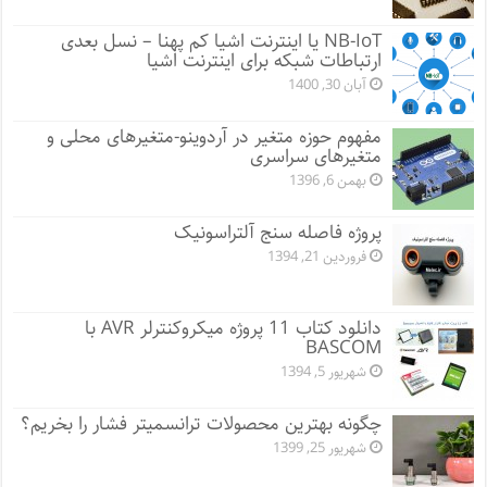
NB-IoT یا اینترنت اشیا کم پهنا – نسل بعدی
ارتباطات شبکه برای اینترنت اشیا
آبان 30, 1400
مفهوم حوزه متغیر در آردوینو-متغیرهای محلی و
متغیرهای سراسری
بهمن 6, 1396
پروژه فاصله سنج آلتراسونیک
فروردین 21, 1394
دانلود کتاب 11 پروژه میکروکنترلر AVR با
BASCOM
شهریور 5, 1394
چگونه بهترین محصولات ترانسمیتر فشار را بخریم؟
شهریور 25, 1399