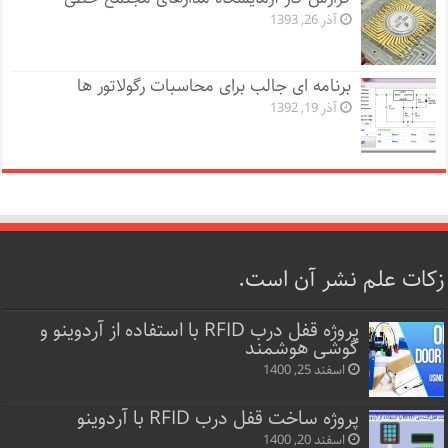
آذر 26, 1393
برنامه ای جالب برای محاسبات رگولاتور ها
آذر 19, 1392
زکات علم نشر آن است.
پروژه قفل‌ درب RFID با استفاده از آردوینو و
گوشی هوشمند
اسفند 25, 1400
پروژه ساخت قفل‌ درب RFID با آردوینو
اسفند 20, 1400