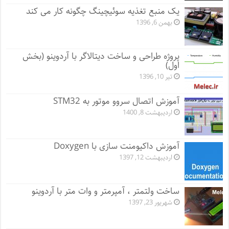
یک منبع تغذیه سوئیچینگ چگونه کار می کند
بهمن 6, 1396
پروژه طراحی و ساخت دیتالاگر با آردوینو (بخش
اول)
تیر 10, 1396
آموزش اتصال سروو موتور به STM32
اردیبهشت 8, 1400
آموزش داکیومنت سازی با Doxygen
اردیبهشت 12, 1397
ساخت ولتمتر ، آمپرمتر و وات متر با آردوینو
شهریور 23, 1397