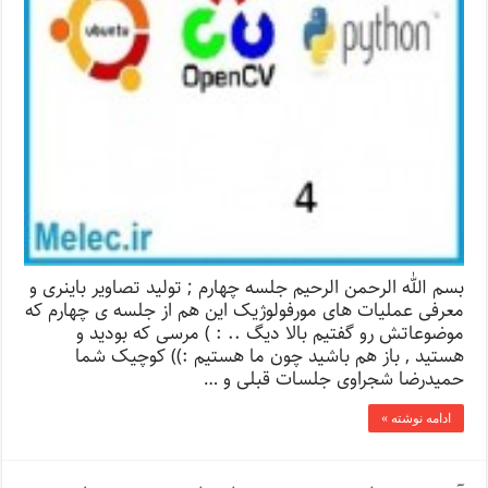
بسم الله الرحمن الرحیم جلسه چهارم ; تولید تصاویر باینری و
معرفی عملیات های مورفولوژیک این هم از جلسه ی چهارم که
موضوعاتش رو گفتیم بالا دیگ .. : ) مرسی که بودید و
هستید , باز هم باشید چون ما هستیم :‌)) کوچیک شما
حمیدرضا شجراوی جلسات قبلی و …
ادامه نوشته »