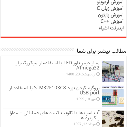
آموزش آردوینو
آموزش زبان C
آموزش پایتون
آموزش ++C
اینترنت اشیاء
مطالب بیشتر برای شما
مدار دیمر پاور LED با استفاده از میکروکنترلر
ATmega32
اردیبهشت 20, 1400
پروگرم کردن بورد STM32F103C8 با استفاده از
USB port
مهر 18, 1399
آپ امپ ها یا تقویت کننده های عملیاتی – مدارات
و کاربرد ها
مرداد 12, 1397