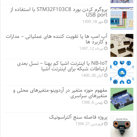
پروگرم کردن بورد STM32F103C8 با استفاده از
USB port
مهر 18, 1399
آپ امپ ها یا تقویت کننده های عملیاتی – مدارات
و کاربرد ها
مرداد 12, 1397
NB-IoT یا اینترنت اشیا کم پهنا – نسل بعدی
ارتباطات شبکه برای اینترنت اشیا
آبان 30, 1400
مفهوم حوزه متغیر در آردوینو-متغیرهای محلی و
متغیرهای سراسری
بهمن 6, 1396
پروژه فاصله سنج آلتراسونیک
فروردین 21, 1394