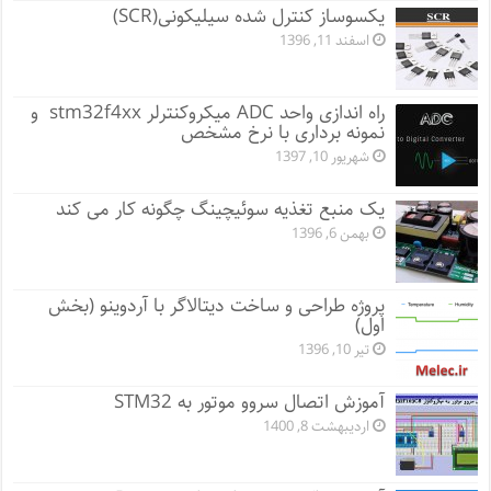
یکسوساز کنترل شده سیلیکونی(SCR)
اسفند 11, 1396
راه اندازی واحد ADC میکروکنترلر stm32f4xx و
نمونه برداری با نرخ مشخص
شهریور 10, 1397
یک منبع تغذیه سوئیچینگ چگونه کار می کند
بهمن 6, 1396
پروژه طراحی و ساخت دیتالاگر با آردوینو (بخش
اول)
تیر 10, 1396
آموزش اتصال سروو موتور به STM32
اردیبهشت 8, 1400