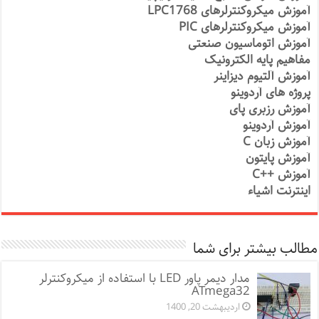
آموزش میکروکنترلرهای LPC1768
آموزش میکروکنترلرهای PIC
آموزش اتوماسیون صنعتی
مفاهیم پایه الکترونیک
آموزش آلتیوم دیزاینر
پروژه های آردوینو
آموزش رزبری پای
آموزش آردوینو
آموزش زبان C
آموزش پایتون
آموزش ++C
اینترنت اشیاء
مطالب بیشتر برای شما
مدار دیمر پاور LED با استفاده از میکروکنترلر
ATmega32
اردیبهشت 20, 1400