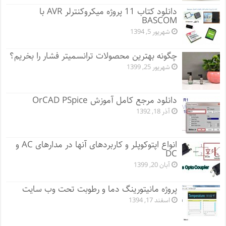
دانلود کتاب 11 پروژه میکروکنترلر AVR با
BASCOM
شهریور 5, 1394
چگونه بهترین محصولات ترانسمیتر فشار را بخریم؟
شهریور 25, 1399
دانلود مرجع کامل آموزش OrCAD PSpice
آذر 18, 1392
انواع اپتوکوپلر و کاربردهای آنها در مدارهای AC و
DC
آبان 20, 1399
پروژه مانيتورينگ دما و رطوبت تحت وب سایت
اسفند 17, 1394