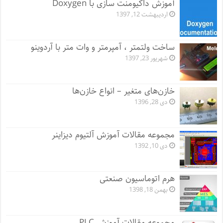
آموزش داکیومنت سازی با Doxygen
اردیبهشت 12, 1397
ساخت ولتمتر ، آمپرمتر و وات متر با آردوینو
شهریور 23, 1397
خازن‌های متغیر – انواع خازن‌ها
دی 28, 1396
مجموعه مقالات آموزش آلتیوم دیزاینر
دی 10, 1392
هرم اتوماسیون صنعتی
بهمن 18, 1398
مجموعه مقالات آموزش PLC