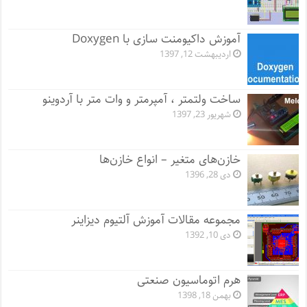
آموزش داکیومنت سازی با Doxygen
اردیبهشت 12, 1397
ساخت ولتمتر ، آمپرمتر و وات متر با آردوینو
شهریور 23, 1397
خازن‌های متغیر – انواع خازن‌ها
دی 28, 1396
مجموعه مقالات آموزش آلتیوم دیزاینر
دی 10, 1392
هرم اتوماسیون صنعتی
بهمن 18, 1398