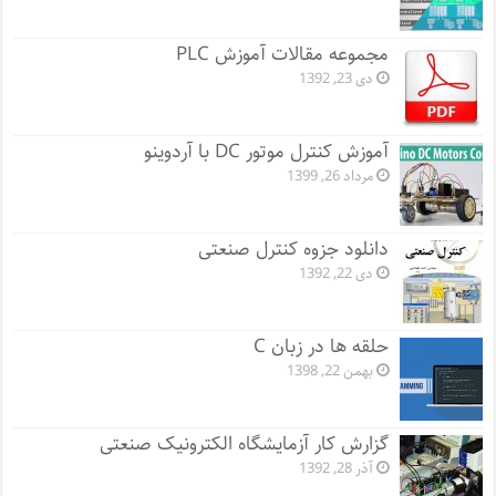
مجموعه مقالات آموزش PLC
دی 23, 1392
آموزش کنترل موتور DC با آردوینو
مرداد 26, 1399
دانلود جزوه کنترل صنعتی
دی 22, 1392
حلقه ها در زبان C
بهمن 22, 1398
گزارش کار آزمایشگاه الکترونیک صنعتی
آذر 28, 1392