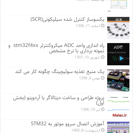
یکسوساز کنترل شده سیلیکونی(SCR)
اسفند 11, 1396
راه اندازی واحد ADC میکروکنترلر stm32f4xx و
نمونه برداری با نرخ مشخص
شهریور 10, 1397
یک منبع تغذیه سوئیچینگ چگونه کار می کند
بهمن 6, 1396
پروژه طراحی و ساخت دیتالاگر با آردوینو (بخش
اول)
تیر 10, 1396
آموزش اتصال سروو موتور به STM32
اردیبهشت 8, 1400