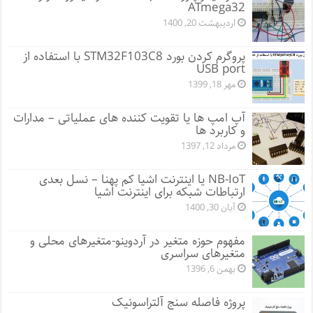
ATmega32
اردیبهشت 20, 1400
پروگرم کردن بورد STM32F103C8 با استفاده از
USB port
مهر 18, 1399
آپ امپ ها یا تقویت کننده های عملیاتی – مدارات
و کاربرد ها
مرداد 12, 1397
NB-IoT یا اینترنت اشیا کم پهنا – نسل بعدی
ارتباطات شبکه برای اینترنت اشیا
آبان 30, 1400
مفهوم حوزه متغیر در آردوینو-متغیرهای محلی و
متغیرهای سراسری
بهمن 6, 1396
پروژه فاصله سنج آلتراسونیک