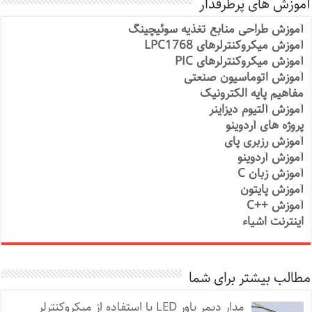
آموزش های پرطرفدار
آموزش طراحی منابع تغذیه سوئیچینگ
آموزش میکروکنترلرهای LPC1768
آموزش میکروکنترلرهای PIC
آموزش اتوماسیون صنعتی
مفاهیم پایه الکترونیک
آموزش آلتیوم دیزاینر
پروژه های آردوینو
آموزش رزبری پای
آموزش آردوینو
آموزش زبان C
آموزش پایتون
آموزش ++C
اینترنت اشیاء
مطالب بیشتر برای شما
مدار دیمر پاور LED با استفاده از میکروکنترلر