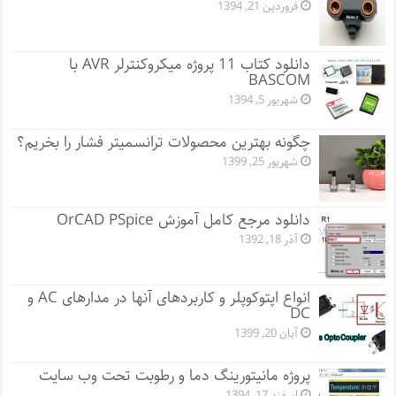
فروردین 21, 1394
دانلود کتاب 11 پروژه میکروکنترلر AVR با
BASCOM
شهریور 5, 1394
چگونه بهترین محصولات ترانسمیتر فشار را بخریم؟
شهریور 25, 1399
دانلود مرجع کامل آموزش OrCAD PSpice
آذر 18, 1392
انواع اپتوکوپلر و کاربردهای آنها در مدارهای AC و
DC
آبان 20, 1399
پروژه مانيتورينگ دما و رطوبت تحت وب سایت
اسفند 17, 1394