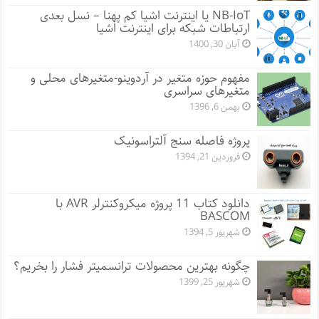
NB-IoT یا اینترنت اشیا کم پهنا – نسل بعدی
ارتباطات شبکه برای اینترنت اشیا
آبان 30, 1400
مفهوم حوزه متغیر در آردوینو-متغیرهای محلی و
متغیرهای سراسری
بهمن 6, 1396
پروژه فاصله سنج آلتراسونیک
فروردین 21, 1394
دانلود کتاب 11 پروژه میکروکنترلر AVR با
BASCOM
شهریور 5, 1394
چگونه بهترین محصولات ترانسمیتر فشار را بخریم؟
شهریور 25, 1399