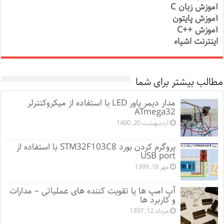
آموزش زبان C
آموزش پایتون
آموزش ++C
اینترنت اشیاء
مطالب بیشتر برای شما
مدار دیمر پاور LED با استفاده از میکروکنترلر
ATmega32
اردیبهشت 20, 1400
پروگرم کردن بورد STM32F103C8 با استفاده از
USB port
مهر 18, 1399
آپ امپ ها یا تقویت کننده های عملیاتی – مدارات
و کاربرد ها
مرداد 12, 1397