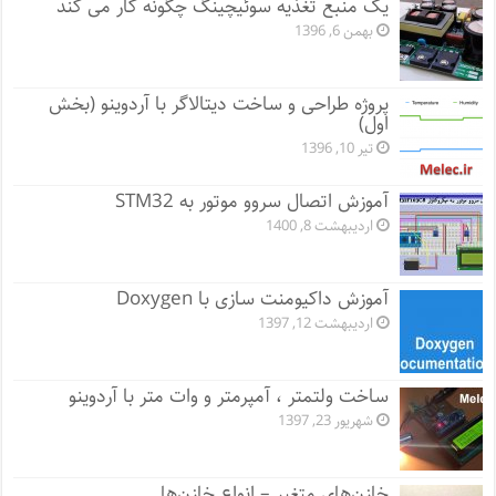
یک منبع تغذیه سوئیچینگ چگونه کار می کند
بهمن 6, 1396
پروژه طراحی و ساخت دیتالاگر با آردوینو (بخش
اول)
تیر 10, 1396
آموزش اتصال سروو موتور به STM32
اردیبهشت 8, 1400
آموزش داکیومنت سازی با Doxygen
اردیبهشت 12, 1397
ساخت ولتمتر ، آمپرمتر و وات متر با آردوینو
شهریور 23, 1397
خازن‌های متغیر – انواع خازن‌ها