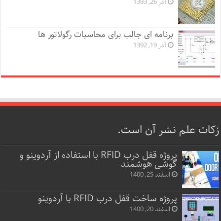
آذر 26, 1393
برنامه ای جالب برای محاسبات رگولاتور ها
آذر 19, 1392
زکات علم نشر آن است.
پروژه قفل‌ درب RFID با استفاده از آردوینو و
گوشی هوشمند
اسفند 25, 1400
پروژه ساخت قفل‌ درب RFID با آردوینو
اسفند 20, 1400