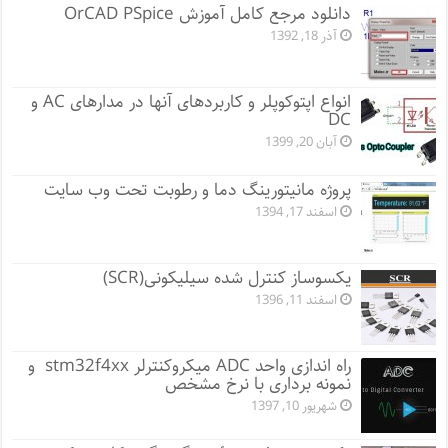
دانلود مرجع کامل آموزش OrCAD PSpice
آذر 18, 1392
انواع اپتوکوپلر و کاربردهای آنها در مدارهای AC و
DC
آبان 20, 1399
پروژه مانيتورينگ دما و رطوبت تحت وب سایت
اسفند 17, 1394
یکسوساز کنترل شده سیلیکونی(SCR)
اسفند 11, 1396
راه اندازی واحد ADC میکروکنترلر stm32f4xx و
نمونه برداری با نرخ مشخص
شهریور 10, 1397