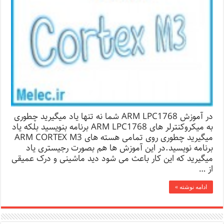
در آموزش ARM LPC1768 شما نه تنها یاد میگیرید چطوری
به میکروکنترلر های ARM LPC1768 برنامه بنویسید بلکه یاد
میگیرید چطوری روی تمامی هسته های ARM CORTEX M3
برنامه نویسید.در این آموزش ها هم بصورت رجیستری یاد
میگیرید که این کار باعث می شود دید ماشینی و درک عمیقی
از …
ادامه نوشته »