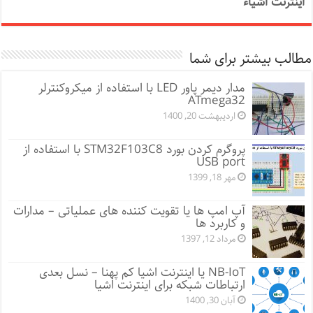
اینترنت اشیاء
مطالب بیشتر برای شما
مدار دیمر پاور LED با استفاده از میکروکنترلر
ATmega32
اردیبهشت 20, 1400
پروگرم کردن بورد STM32F103C8 با استفاده از
USB port
مهر 18, 1399
آپ امپ ها یا تقویت کننده های عملیاتی – مدارات
و کاربرد ها
مرداد 12, 1397
NB-IoT یا اینترنت اشیا کم پهنا – نسل بعدی
ارتباطات شبکه برای اینترنت اشیا
آبان 30, 1400