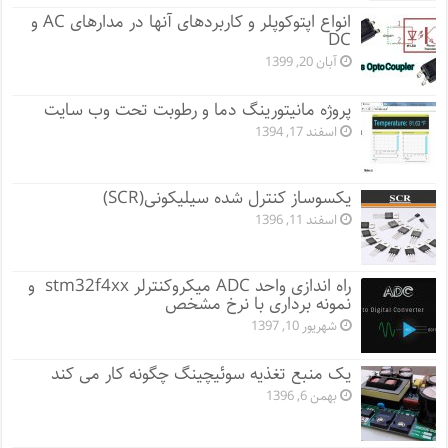
انواع اپتوکوپلر و کاربردهای آنها در مدارهای AC و
DC
آبان 20, 1399
پروژه مانيتورينگ دما و رطوبت تحت وب سایت
اسفند 17, 1394
یکسوساز کنترل شده سیلیکونی(SCR)
اسفند 11, 1396
راه اندازی واحد ADC میکروکنترلر stm32f4xx و
نمونه برداری با نرخ مشخص
شهریور 10, 1397
یک منبع تغذیه سوئیچینگ چگونه کار می کند
بهمن 6, 1396