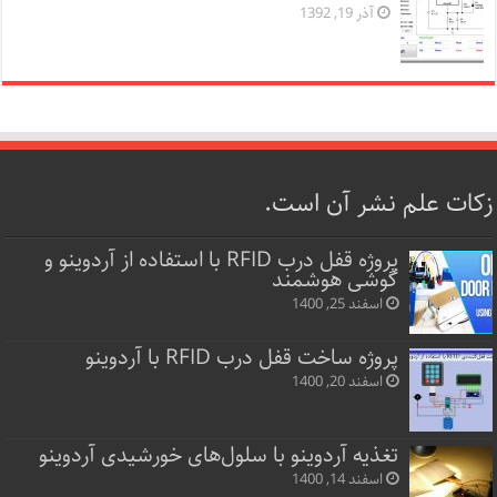
آذر 19, 1392
زکات علم نشر آن است.
پروژه قفل‌ درب RFID با استفاده از آردوینو و
گوشی هوشمند
اسفند 25, 1400
پروژه ساخت قفل‌ درب RFID با آردوینو
اسفند 20, 1400
تغذیه آردوینو با سلول‌های خورشیدی آردوینو
اسفند 14, 1400