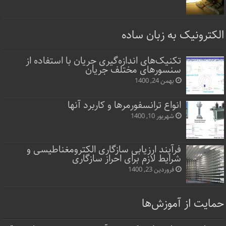
الکترونیک به زبان ساده
تکنیک‌های اندازه‌گیری جریان با استفاده از
سنسورهای مختلف جریان
بهمن 24, 1400
انواع ترانسفورمرها و کاربرد آنها
شهریور 10, 1400
فرآیند ارزیابی سازگاری الکترومغناطیسی و
شرایط لازم برای احراز سازگاری
فروردین 23, 1400
حمایت از آموزش‌ها