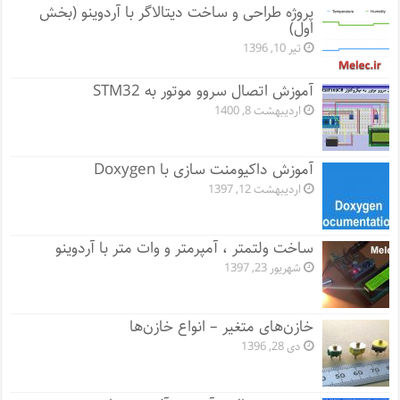
پروژه طراحی و ساخت دیتالاگر با آردوینو (بخش
اول)
تیر 10, 1396
آموزش اتصال سروو موتور به STM32
اردیبهشت 8, 1400
آموزش داکیومنت سازی با Doxygen
اردیبهشت 12, 1397
ساخت ولتمتر ، آمپرمتر و وات متر با آردوینو
شهریور 23, 1397
خازن‌های متغیر – انواع خازن‌ها
دی 28, 1396