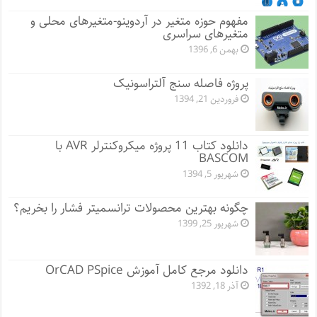
مفهوم حوزه متغیر در آردوینو-متغیرهای محلی و
متغیرهای سراسری
بهمن 6, 1396
پروژه فاصله سنج آلتراسونیک
فروردین 21, 1394
دانلود کتاب 11 پروژه میکروکنترلر AVR با
BASCOM
شهریور 5, 1394
چگونه بهترین محصولات ترانسمیتر فشار را بخریم؟
شهریور 25, 1399
دانلود مرجع کامل آموزش OrCAD PSpice
آذر 18, 1392