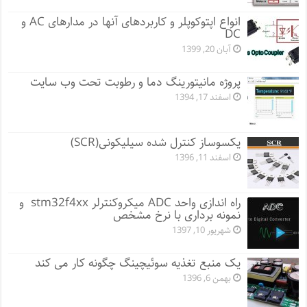
انواع اپتوکوپلر و کاربردهای آنها در مدارهای AC و
DC
آبان 20, 1399
پروژه مانيتورينگ دما و رطوبت تحت وب سایت
اسفند 17, 1394
یکسوساز کنترل شده سیلیکونی(SCR)
اسفند 11, 1396
راه اندازی واحد ADC میکروکنترلر stm32f4xx و
نمونه برداری با نرخ مشخص
شهریور 10, 1397
یک منبع تغذیه سوئیچینگ چگونه کار می کند
بهمن 6, 1396