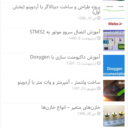
پروژه طراحی و ساخت دیتالاگر با آردوینو (بخش
اول)
تیر 10, 1396
آموزش اتصال سروو موتور به STM32
اردیبهشت 8, 1400
آموزش داکیومنت سازی با Doxygen
اردیبهشت 12, 1397
ساخت ولتمتر ، آمپرمتر و وات متر با آردوینو
شهریور 23, 1397
خازن‌های متغیر – انواع خازن‌ها
دی 28, 1396