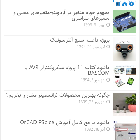
مفهوم حوزه متغیر در آردوینو-متغیرهای محلی و
متغیرهای سراسری
بهمن 6, 1396
پروژه فاصله سنج آلتراسونیک
فروردین 21, 1394
دانلود کتاب 11 پروژه میکروکنترلر AVR با
BASCOM
شهریور 5, 1394
چگونه بهترین محصولات ترانسمیتر فشار را بخریم؟
شهریور 25, 1399
دانلود مرجع کامل آموزش OrCAD PSpice
آذر 18, 1392