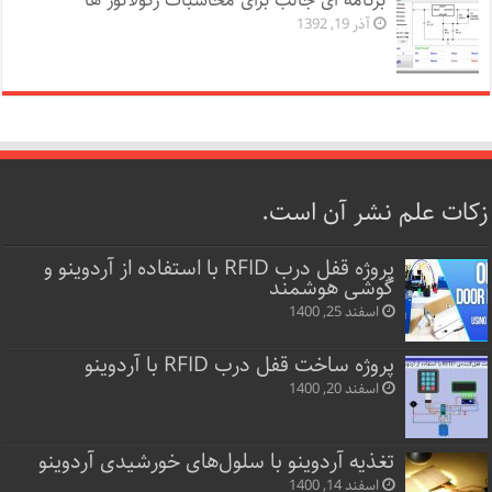
برنامه ای جالب برای محاسبات رگولاتور ها
آذر 19, 1392
زکات علم نشر آن است.
پروژه قفل‌ درب RFID با استفاده از آردوینو و
گوشی هوشمند
اسفند 25, 1400
پروژه ساخت قفل‌ درب RFID با آردوینو
اسفند 20, 1400
تغذیه آردوینو با سلول‌های خورشیدی آردوینو
اسفند 14, 1400