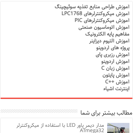
آموزش طراحی منابع تغذیه سوئیچینگ
آموزش میکروکنترلرهای LPC1768
آموزش میکروکنترلرهای PIC
آموزش اتوماسیون صنعتی
مفاهیم پایه الکترونیک
آموزش آلتیوم دیزاینر
پروژه های آردوینو
آموزش رزبری پای
آموزش آردوینو
آموزش زبان C
آموزش پایتون
آموزش ++C
اینترنت اشیاء
مطالب بیشتر برای شما
مدار دیمر پاور LED با استفاده از میکروکنترلر
ATmega32