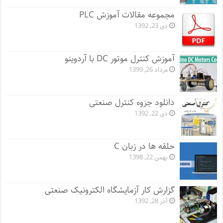
مجموعه مقالات آموزش PLC
دی 23, 1392
آموزش کنترل موتور DC با آردوینو
مرداد 26, 1399
دانلود جزوه کنترل صنعتی
دی 22, 1392
حلقه ها در زبان C
بهمن 22, 1398
گزارش کار آزمایشگاه الکترونیک صنعتی
آذر 28, 1392