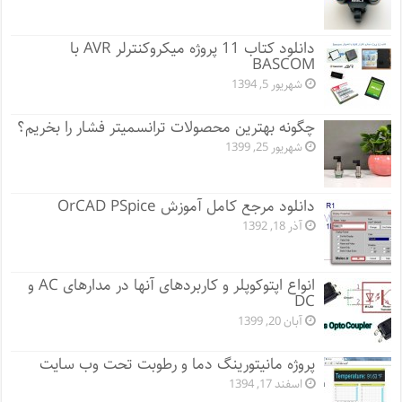
دانلود کتاب 11 پروژه میکروکنترلر AVR با
BASCOM
شهریور 5, 1394
چگونه بهترین محصولات ترانسمیتر فشار را بخریم؟
شهریور 25, 1399
دانلود مرجع کامل آموزش OrCAD PSpice
آذر 18, 1392
انواع اپتوکوپلر و کاربردهای آنها در مدارهای AC و
DC
آبان 20, 1399
پروژه مانيتورينگ دما و رطوبت تحت وب سایت
اسفند 17, 1394