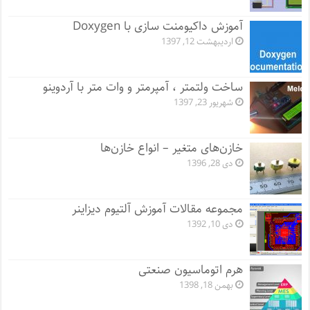
آموزش داکیومنت سازی با Doxygen
اردیبهشت 12, 1397
ساخت ولتمتر ، آمپرمتر و وات متر با آردوینو
شهریور 23, 1397
خازن‌های متغیر – انواع خازن‌ها
دی 28, 1396
مجموعه مقالات آموزش آلتیوم دیزاینر
دی 10, 1392
هرم اتوماسیون صنعتی
بهمن 18, 1398