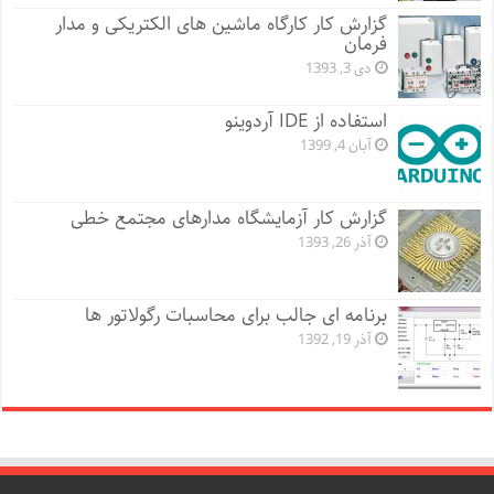
گزارش کار کارگاه ماشین های الکتریکی و مدار
فرمان
دی 3, 1393
استفاده از IDE آردوینو
آبان 4, 1399
گزارش کار آزمایشگاه مدارهای مجتمع خطی
آذر 26, 1393
برنامه ای جالب برای محاسبات رگولاتور ها
آذر 19, 1392