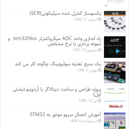
یکسوساز کنترل شده سیلیکونی(SCR)
اسفند 11, 1396
راه اندازی واحد ADC میکروکنترلر stm32f4xx و
نمونه برداری با نرخ مشخص
شهریور 10, 1397
یک منبع تغذیه سوئیچینگ چگونه کار می کند
بهمن 6, 1396
پروژه طراحی و ساخت دیتالاگر با آردوینو (بخش
اول)
تیر 10, 1396
آموزش اتصال سروو موتور به STM32
اردیبهشت 8, 1400