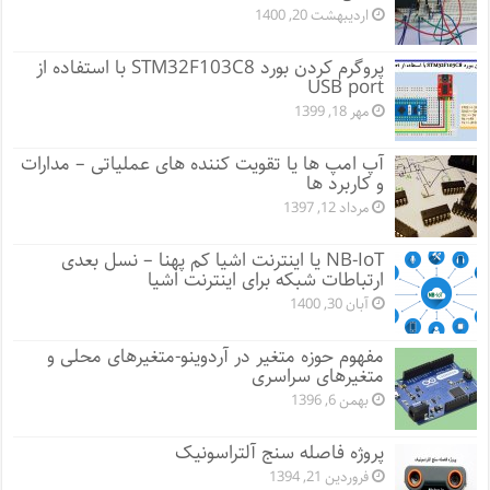
اردیبهشت 20, 1400
پروگرم کردن بورد STM32F103C8 با استفاده از
USB port
مهر 18, 1399
آپ امپ ها یا تقویت کننده های عملیاتی – مدارات
و کاربرد ها
مرداد 12, 1397
NB-IoT یا اینترنت اشیا کم پهنا – نسل بعدی
ارتباطات شبکه برای اینترنت اشیا
آبان 30, 1400
مفهوم حوزه متغیر در آردوینو-متغیرهای محلی و
متغیرهای سراسری
بهمن 6, 1396
پروژه فاصله سنج آلتراسونیک
فروردین 21, 1394