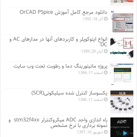
دانلود مرجع کامل آموزش OrCAD PSpice
آذر 18, 1392
انواع اپتوکوپلر و کاربردهای آنها در مدارهای AC و
DC
آبان 20, 1399
پروژه مانيتورينگ دما و رطوبت تحت وب سایت
اسفند 17, 1394
یکسوساز کنترل شده سیلیکونی(SCR)
اسفند 11, 1396
راه اندازی واحد ADC میکروکنترلر stm32f4xx و
نمونه برداری با نرخ مشخص
شهریور 10, 1397