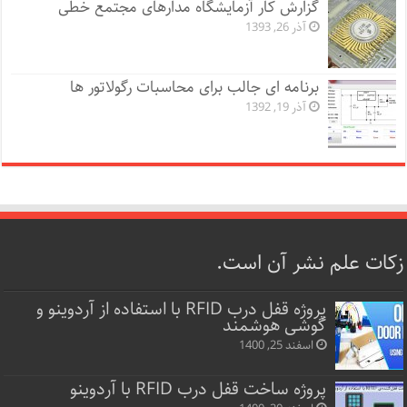
گزارش کار آزمایشگاه مدارهای مجتمع خطی
آذر 26, 1393
برنامه ای جالب برای محاسبات رگولاتور ها
آذر 19, 1392
زکات علم نشر آن است.
پروژه قفل‌ درب RFID با استفاده از آردوینو و
گوشی هوشمند
اسفند 25, 1400
پروژه ساخت قفل‌ درب RFID با آردوینو