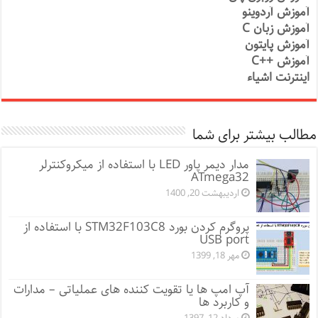
آموزش آردوینو
آموزش زبان C
آموزش پایتون
آموزش ++C
اینترنت اشیاء
مطالب بیشتر برای شما
مدار دیمر پاور LED با استفاده از میکروکنترلر
ATmega32
اردیبهشت 20, 1400
پروگرم کردن بورد STM32F103C8 با استفاده از
USB port
مهر 18, 1399
آپ امپ ها یا تقویت کننده های عملیاتی – مدارات
و کاربرد ها