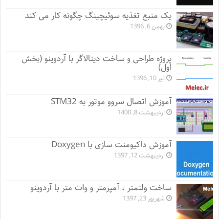
یک منبع تغذیه سوئیچینگ چگونه کار می کند
بهمن 6, 1396
پروژه طراحی و ساخت دیتالاگر با آردوینو (بخش
اول)
تیر 10, 1396
آموزش اتصال سروو موتور به STM32
اردیبهشت 8, 1400
آموزش داکیومنت سازی با Doxygen
اردیبهشت 12, 1397
ساخت ولتمتر ، آمپرمتر و وات متر با آردوینو
شهریور 23, 1397