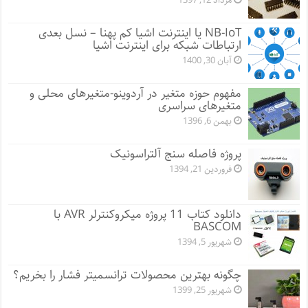
مرداد 12, 1397
NB-IoT یا اینترنت اشیا کم پهنا – نسل بعدی
ارتباطات شبکه برای اینترنت اشیا
آبان 30, 1400
مفهوم حوزه متغیر در آردوینو-متغیرهای محلی و
متغیرهای سراسری
بهمن 6, 1396
پروژه فاصله سنج آلتراسونیک
فروردین 21, 1394
دانلود کتاب 11 پروژه میکروکنترلر AVR با
BASCOM
شهریور 5, 1394
چگونه بهترین محصولات ترانسمیتر فشار را بخریم؟
شهریور 25, 1399