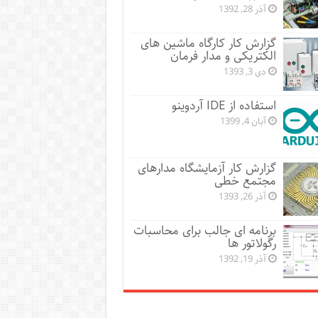
آذر 28, 1392
گزارش کار کارگاه ماشین های
الکتریکی و مدار فرمان
دی 3, 1393
استفاده از IDE آردوینو
آبان 4, 1399
گزارش کار آزمایشگاه مدارهای
مجتمع خطی
آذر 26, 1393
برنامه ای جالب برای محاسبات
رگولاتور ها
آذر 19, 1392