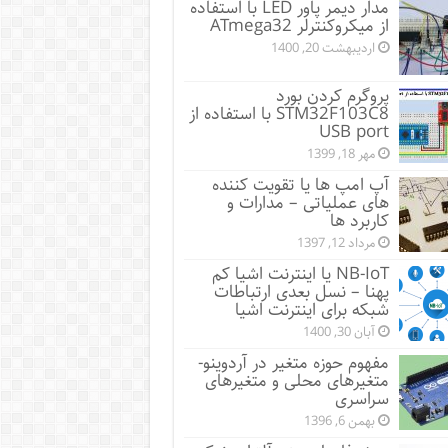
مدار دیمر پاور LED با استفاده
از میکروکنترلر ATmega32
اردیبهشت 20, 1400
پروگرم کردن بورد
STM32F103C8 با استفاده از
USB port
مهر 18, 1399
آپ امپ ها یا تقویت کننده
های عملیاتی – مدارات و
کاربرد ها
مرداد 12, 1397
NB-IoT یا اینترنت اشیا کم
پهنا – نسل بعدی ارتباطات
شبکه برای اینترنت اشیا
آبان 30, 1400
مفهوم حوزه متغیر در آردوینو-
متغیرهای محلی و متغیرهای
سراسری
بهمن 6, 1396