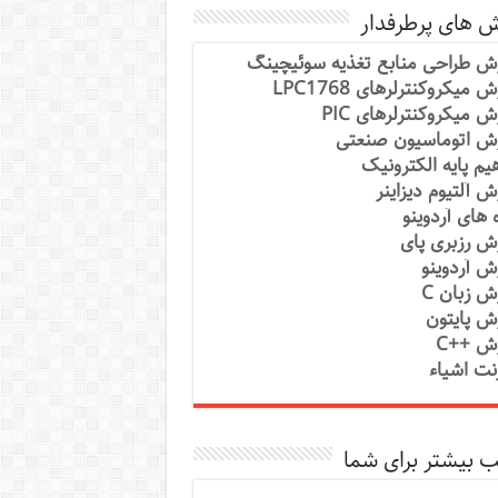
ش های پرطرفدار
ش طراحی منابع تغذیه سوئیچینگ
 میکروکنترلرهای LPC1768
ش میکروکنترلرهای PIC
ش اتوماسیون صنعتی
یم پایه الکترونیک
ش آلتیوم دیزاینر
ه های آردوینو
ش رزبری پای
ش آردوینو
ش زبان C
ش پایتون
ش ++C
رنت اشیاء
 بیشتر برای شما