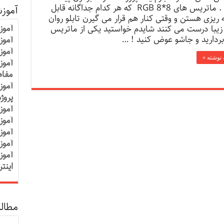
کردم . ماتریس های RGB 8*8 که هر کدام جداگانه قابل
آموز
ه ریزی هستن و وقتی کنار هم قرار می گیرن تابلو روان
آموز
زیبا درست می کنند شایدم خواستید یکی از ماتریس
 بردارید و جاشو عوض کنید ! …
آموزش
آموز
 نوشته »
آموز
مفاه
آموز
پروژ
آموز
آموز
آموز
آموز
آموز
اینت
مطالب