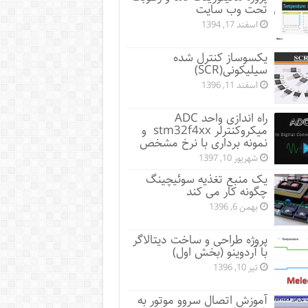
تحت وب سایت
اسفند 17, 1394
یکسوساز کنترل شده
سیلیکونی(SCR)
اسفند 11, 1396
راه اندازی واحد ADC
میکروکنترلر stm32f4xx و
نمونه برداری با نرخ مشخص
شهریور 10, 1397
یک منبع تغذیه سوئیچینگ
چگونه کار می کند
بهمن 6, 1396
پروژه طراحی و ساخت دیتالاگر
با آردوینو (بخش اول)
تیر 10, 1396
آموزش اتصال سروو موتور به