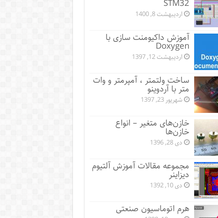
STM32
اردیبهشت 8, 1400
آموزش داکیومنت سازی با
Doxygen
اردیبهشت 12, 1397
ساخت ولتمتر ، آمپرمتر و وات
متر با آردوینو
شهریور 23, 1397
خازن‌های متغیر – انواع
خازن‌ها
دی 28, 1396
مجموعه مقالات آموزش آلتیوم
دیزاینر
دی 10, 1392
هرم اتوماسیون صنعتی