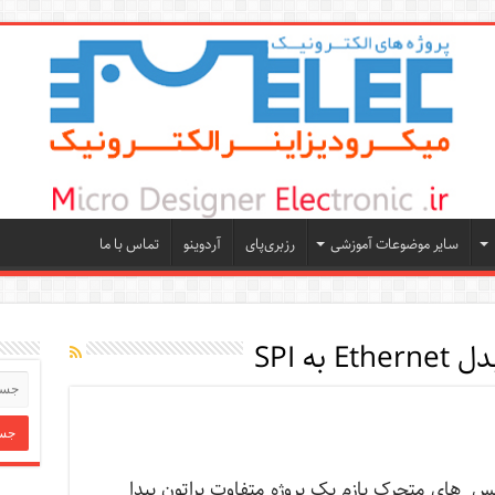
سایر موضوعات آموزشی
رزبری‌پای
آردوینو
تماس با ما
 به SPI
س های متحرک بازم یک پروژه متفاوت براتون پیدا