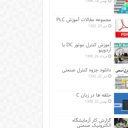
بهمن 18, 1398
مجموعه مقالات آموزش PLC
دی 23, 1392
آموزش کنترل موتور DC با
آردوینو
مرداد 26, 1399
دانلود جزوه کنترل صنعتی
دی 22, 1392
حلقه ها در زبان C
بهمن 22, 1398
گزارش کار آزمایشگاه
الکترونیک صنعتی