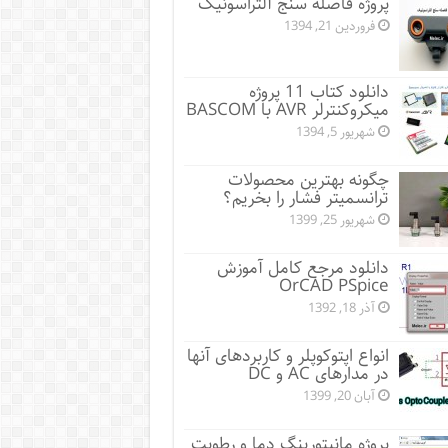
پروژه فاصله سنج آلتراسونیک
فروردین 21, 1394
دانلود کتاب 11 پروژه
میکروکنترلر AVR با BASCOM
شهریور 5, 1394
چگونه بهترین محصولات
ترانسمیتر فشار را بخریم؟
شهریور 25, 1399
دانلود مرجع کامل آموزش
OrCAD PSpice
آذر 18, 1392
انواع اپتوکوپلر و کاربردهای آنها
در مدارهای AC و DC
آبان 20, 1399
پروژه مانيتورينگ دما و رطوبت