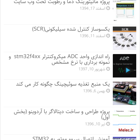
پروژه مانيتورينگ دما و رطوبت تحت وب سایت
اسفند 17, 1394
یکسوساز کنترل شده سیلیکونی(SCR)
اسفند 11, 1396
راه اندازی واحد ADC میکروکنترلر stm32f4xx و
نمونه برداری با نرخ مشخص
شهریور 10, 1397
یک منبع تغذیه سوئیچینگ چگونه کار می کند
بهمن 6, 1396
پروژه طراحی و ساخت دیتالاگر با آردوینو (بخش
اول)
تیر 10, 1396
آموزش اتصال سروو موتور به STM32