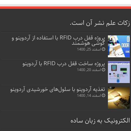
زکات علم نشر آن است.
پروژه قفل‌ درب RFID با استفاده از آردوینو و
گوشی هوشمند
اسفند 25, 1400
پروژه ساخت قفل‌ درب RFID با آردوینو
اسفند 20, 1400
تغذیه آردوینو با سلول‌های خورشیدی آردوینو
اسفند 14, 1400
الکترونیک به زبان ساده