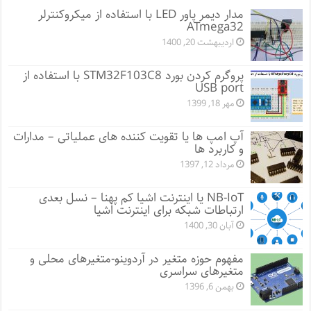
مدار دیمر پاور LED با استفاده از میکروکنترلر
ATmega32
اردیبهشت 20, 1400
پروگرم کردن بورد STM32F103C8 با استفاده از
USB port
مهر 18, 1399
آپ امپ ها یا تقویت کننده های عملیاتی – مدارات
و کاربرد ها
مرداد 12, 1397
NB-IoT یا اینترنت اشیا کم پهنا – نسل بعدی
ارتباطات شبکه برای اینترنت اشیا
آبان 30, 1400
مفهوم حوزه متغیر در آردوینو-متغیرهای محلی و
متغیرهای سراسری
بهمن 6, 1396