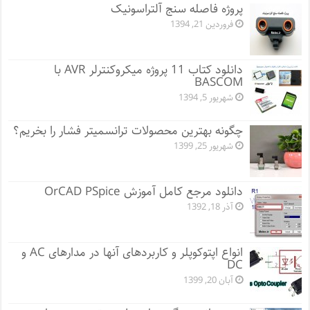
پروژه فاصله سنج آلتراسونیک
فروردین 21, 1394
دانلود کتاب 11 پروژه میکروکنترلر AVR با
BASCOM
شهریور 5, 1394
چگونه بهترین محصولات ترانسمیتر فشار را بخریم؟
شهریور 25, 1399
دانلود مرجع کامل آموزش OrCAD PSpice
آذر 18, 1392
انواع اپتوکوپلر و کاربردهای آنها در مدارهای AC و
DC
آبان 20, 1399