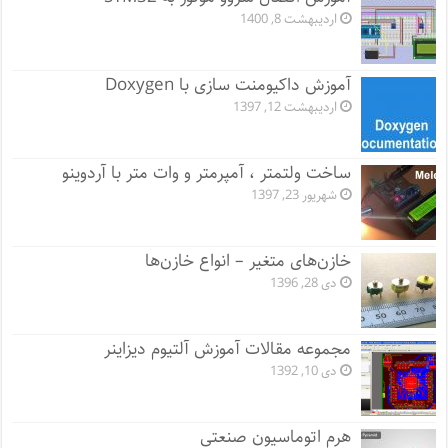
اردیبهشت 8, 1400
آموزش داکیومنت سازی با Doxygen
اردیبهشت 12, 1397
ساخت ولتمتر ، آمپرمتر و وات متر با آردوینو
شهریور 23, 1397
خازن‌های متغیر – انواع خازن‌ها
دی 28, 1396
مجموعه مقالات آموزش آلتیوم دیزاینر
دی 10, 1392
هرم اتوماسیون صنعتی