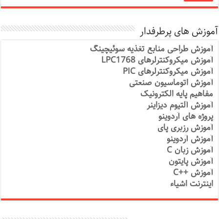
آموزش های پرطرفدار
آموزش طراحی منابع تغذیه سوئیچینگ
آموزش میکروکنترلرهای LPC1768
آموزش میکروکنترلرهای PIC
آموزش اتوماسیون صنعتی
مفاهیم پایه الکترونیک
آموزش آلتیوم دیزاینر
پروژه های آردوینو
آموزش رزبری پای
آموزش آردوینو
آموزش زبان C
آموزش پایتون
آموزش ++C
اینترنت اشیاء