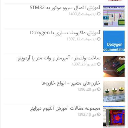
آموزش اتصال سروو موتور به STM32
اردیبهشت 8, 1400
آموزش داکیومنت سازی با Doxygen
اردیبهشت 12, 1397
ساخت ولتمتر ، آمپرمتر و وات متر با آردوینو
شهریور 23, 1397
خازن‌های متغیر – انواع خازن‌ها
دی 28, 1396
مجموعه مقالات آموزش آلتیوم دیزاینر
دی 10, 1392