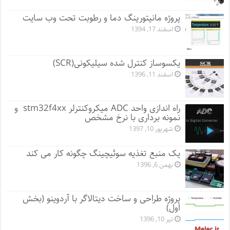
پروژه مانيتورينگ دما و رطوبت تحت وب سایت
اسفند 17, 1394
یکسوساز کنترل شده سیلیکونی(SCR)
اسفند 11, 1396
راه اندازی واحد ADC میکروکنترلر stm32f4xx و
نمونه برداری با نرخ مشخص
شهریور 10, 1397
یک منبع تغذیه سوئیچینگ چگونه کار می کند
بهمن 6, 1396
پروژه طراحی و ساخت دیتالاگر با آردوینو (بخش
اول)
تیر 10, 1396