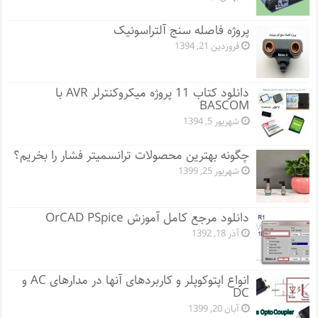
پروژه فاصله سنج آلتراسونیک
فروردین 21, 1394
دانلود کتاب 11 پروژه میکروکنترلر AVR با
BASCOM
شهریور 5, 1394
چگونه بهترین محصولات ترانسمیتر فشار را بخریم؟
شهریور 25, 1399
دانلود مرجع کامل آموزش OrCAD PSpice
آذر 18, 1392
انواع اپتوکوپلر و کاربردهای آنها در مدارهای AC و
DC
آبان 20, 1399