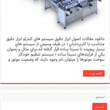
دانلود مقالات اصول ابزار دقیق سيستم هاي كنترلو ابزار دقيق
متناسب با كاربردشان ؛ در طيف وسيعي از سيستم هاي
بسيار پيچيده تا نسبتاً ساده قرار گرفته اند.براي مثال و بعنوان
يكي از فرآيندهاي نسبتاً ساده ؛ سيستم تنظيم خودكار
سوخت موتورها را ميتوان نام وجود دارند كه وضعيت موتور و
…
ادامه نوشته »