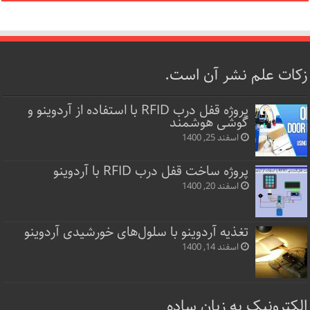
زکات علم نشر آن است.
پروژه قفل‌ درب RFID با استفاده از آردوینو و
گوشی هوشمند
اسفند 25, 1400
پروژه ساخت قفل‌ درب RFID با آردوینو
اسفند 20, 1400
تغذیه آردوینو با سلول‌های خورشیدی آردوینو
اسفند 14, 1400
الکترونیک به زبان ساده