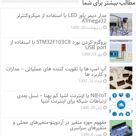
مطالب بیشتر برای شما
مدار دیمر پاور LED با استفاده از میکروکنترلر
ATmega32
اردیبهشت 20, 1400
پروگرم کردن بورد STM32F103C8 با استفاده از
USB port
مهر 18, 1399
آپ امپ ها یا تقویت کننده های عملیاتی – مدارات
و کاربرد ها
مرداد 12, 1397
NB-IoT یا اینترنت اشیا کم پهنا – نسل بعدی
ارتباطات شبکه برای اینترنت اشیا
آبان 30, 1400
مفهوم حوزه متغیر در آردوینو-متغیرهای محلی و
متغیرهای سراسری
بهمن 6, 1396