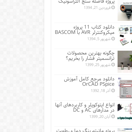
پروژه فاصله سنج آلتراسونیک
فروردین 21, 1394
دانلود کتاب 11 پروژه
میکروکنترلر AVR با BASCOM
شهریور 5, 1394
چگونه بهترین محصولات
ترانسمیتر فشار را بخریم؟
شهریور 25, 1399
دانلود مرجع کامل آموزش
OrCAD PSpice
آذر 18, 1392
انواع اپتوکوپلر و کاربردهای آنها
در مدارهای AC و DC
آبان 20, 1399
پروژه مانيتورينگ دما و رطوبت