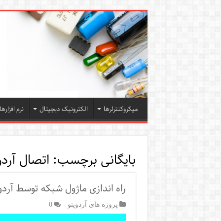
میکروکنترلرها
الکترونیک دیجیتال
نرم افزارها
بایگانی برچسب:
اتصال آردو
راه اندازی ماژول شبکه توسط آردو
پروژه های آردوینو
0