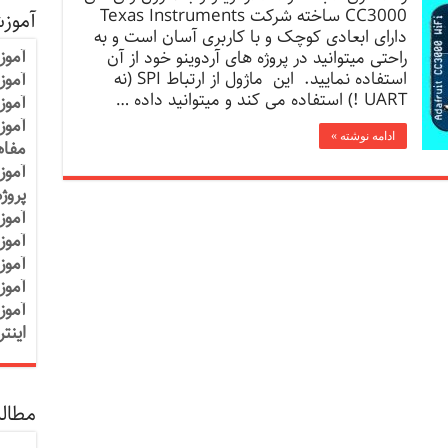
CC3000 ساخته شرکت Texas Instruments
آموز
دارای ابعادی کوچک و با کاربری آسان است و به
آموز
راحتی میتوانید در پروژه های آردوینو خود از آن
استفاده نمایید. این ماژول از ارتباط SPI (نه
آموزش
UART !) استفاده می کند و میتوانید داده …
آموز
آموز
ادامه نوشته »
مفاه
آموز
پروژ
آموز
آموز
آموز
آموز
آموز
اینت
مطالب