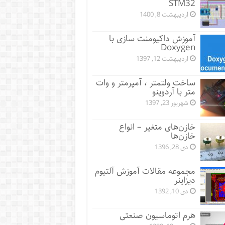
STM32
اردیبهشت 8, 1400
آموزش داکیومنت سازی با
Doxygen
اردیبهشت 12, 1397
ساخت ولتمتر ، آمپرمتر و وات
متر با آردوینو
شهریور 23, 1397
خازن‌های متغیر – انواع
خازن‌ها
دی 28, 1396
مجموعه مقالات آموزش آلتیوم
دیزاینر
دی 10, 1392
هرم اتوماسیون صنعتی