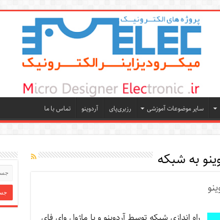
سایر موضوعات آموزشی
رزبری‌پای
آردوینو
تماس با ما
ینو به شبکه
ینو
راه اندازی شبکه توسط آردوینو و با ماژول وای فای