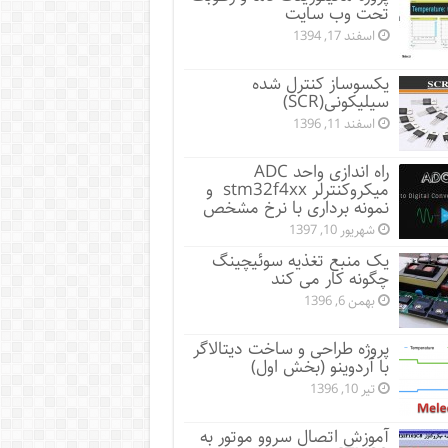
تحت وب سایت
اسفند 17, 1394
یکسوساز کنترل شده
سیلیکونی(SCR)
اسفند 11, 1396
راه اندازی واحد ADC
میکروکنترلر stm32f4xx و
نمونه برداری با نرخ مشخص
شهریور 10, 1397
یک منبع تغذیه سوئیچینگ
چگونه کار می کند
بهمن 6, 1396
پروژه طراحی و ساخت دیتالاگر
با آردوینو (بخش اول)
تیر 10, 1396
آموزش اتصال سروو موتور به