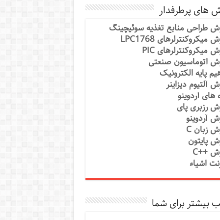
ش های پرطرفدار
ش طراحی منابع تغذیه سوئیچینگ
 میکروکنترلرهای LPC1768
ش میکروکنترلرهای PIC
ش اتوماسیون صنعتی
یم پایه الکترونیک
ش آلتیوم دیزاینر
ه های آردوینو
ش رزبری پای
ش آردوینو
ش زبان C
ش پایتون
ش ++C
رنت اشیاء
 بیشتر برای شما