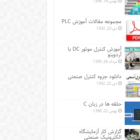
بهمن 18, 1398
مجموعه مقالات آموزش PLC
دی 23, 1392
آموزش کنترل موتور DC با
آردوینو
مرداد 26, 1399
دانلود جزوه کنترل صنعتی
دی 22, 1392
حلقه ها در زبان C
بهمن 22, 1398
گزارش کار آزمایشگاه
الکترونیک صنعتی