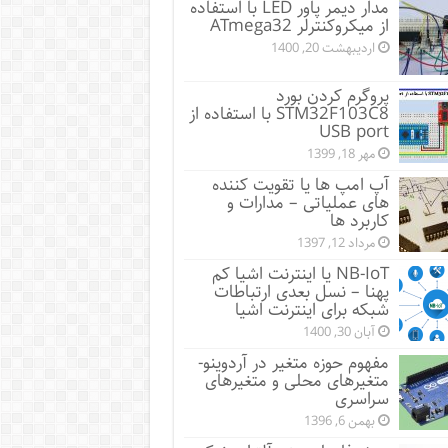
مدار دیمر پاور LED با استفاده
از میکروکنترلر ATmega32
اردیبهشت 20, 1400
پروگرم کردن بورد
STM32F103C8 با استفاده از
USB port
مهر 18, 1399
آپ امپ ها یا تقویت کننده
های عملیاتی – مدارات و
کاربرد ها
مرداد 12, 1397
NB-IoT یا اینترنت اشیا کم
پهنا – نسل بعدی ارتباطات
شبکه برای اینترنت اشیا
آبان 30, 1400
مفهوم حوزه متغیر در آردوینو-
متغیرهای محلی و متغیرهای
سراسری
بهمن 6, 1396