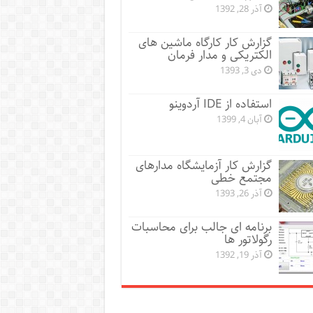
آذر 28, 1392
گزارش کار کارگاه ماشین های
الکتریکی و مدار فرمان
دی 3, 1393
استفاده از IDE آردوینو
آبان 4, 1399
گزارش کار آزمایشگاه مدارهای
مجتمع خطی
آذر 26, 1393
برنامه ای جالب برای محاسبات
رگولاتور ها
آذر 19, 1392