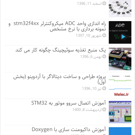
اسفند 11, 1396
راه اندازی واحد ADC میکروکنترلر stm32f4xx و
نمونه برداری با نرخ مشخص
شهریور 10, 1397
یک منبع تغذیه سوئیچینگ چگونه کار می کند
بهمن 6, 1396
پروژه طراحی و ساخت دیتالاگر با آردوینو (بخش
اول)
تیر 10, 1396
آموزش اتصال سروو موتور به STM32
اردیبهشت 8, 1400
آموزش داکیومنت سازی با Doxygen