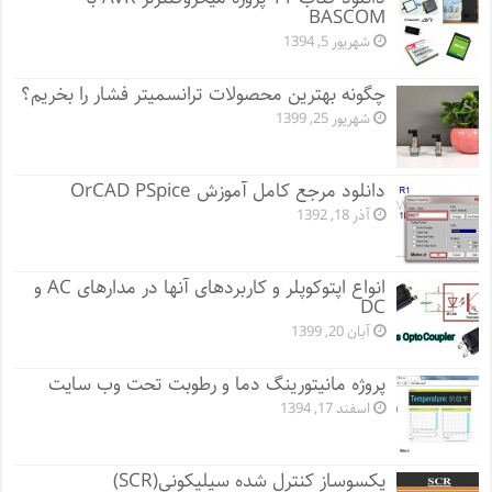
BASCOM
شهریور 5, 1394
چگونه بهترین محصولات ترانسمیتر فشار را بخریم؟
شهریور 25, 1399
دانلود مرجع کامل آموزش OrCAD PSpice
آذر 18, 1392
انواع اپتوکوپلر و کاربردهای آنها در مدارهای AC و
DC
آبان 20, 1399
پروژه مانيتورينگ دما و رطوبت تحت وب سایت
اسفند 17, 1394
یکسوساز کنترل شده سیلیکونی(SCR)