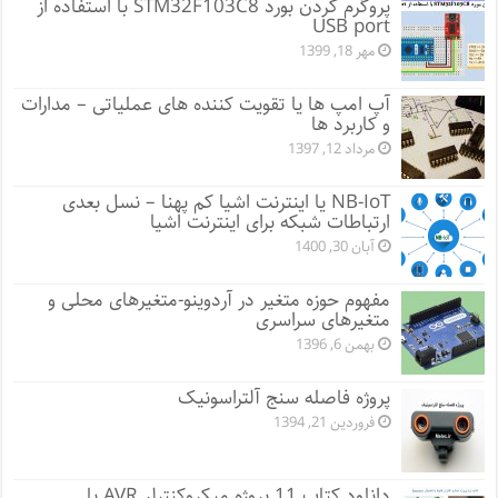
پروگرم کردن بورد STM32F103C8 با استفاده از
USB port
مهر 18, 1399
آپ امپ ها یا تقویت کننده های عملیاتی – مدارات
و کاربرد ها
مرداد 12, 1397
NB-IoT یا اینترنت اشیا کم پهنا – نسل بعدی
ارتباطات شبکه برای اینترنت اشیا
آبان 30, 1400
مفهوم حوزه متغیر در آردوینو-متغیرهای محلی و
متغیرهای سراسری
بهمن 6, 1396
پروژه فاصله سنج آلتراسونیک
فروردین 21, 1394
دانلود کتاب 11 پروژه میکروکنترلر AVR با