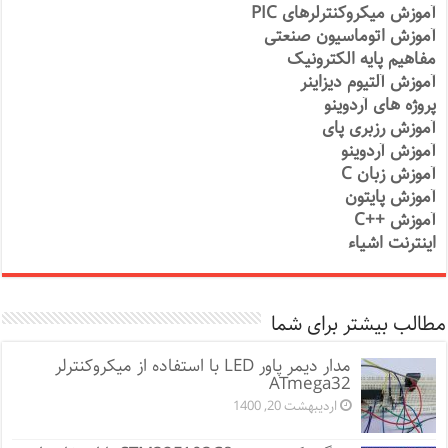
آموزش میکروکنترلرهای PIC
آموزش اتوماسیون صنعتی
مفاهیم پایه الکترونیک
آموزش آلتیوم دیزاینر
پروژه های آردوینو
آموزش رزبری پای
آموزش آردوینو
آموزش زبان C
آموزش پایتون
آموزش ++C
اینترنت اشیاء
مطالب بیشتر برای شما
مدار دیمر پاور LED با استفاده از میکروکنترلر
ATmega32
اردیبهشت 20, 1400