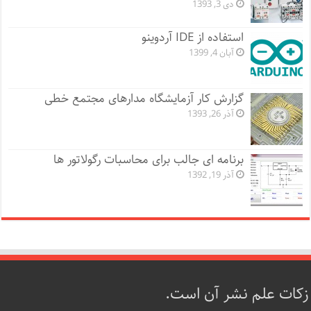
دی 3, 1393
استفاده از IDE آردوینو
آبان 4, 1399
گزارش کار آزمایشگاه مدارهای مجتمع خطی
آذر 26, 1393
برنامه ای جالب برای محاسبات رگولاتور ها
آذر 19, 1392
زکات علم نشر آن است.