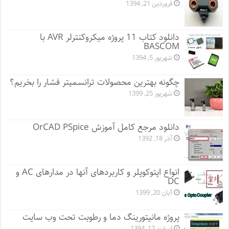
فروردین 21, 1394
دانلود کتاب 11 پروژه میکروکنترلر AVR با
BASCOM
شهریور 5, 1394
چگونه بهترین محصولات ترانسمیتر فشار را بخریم؟
شهریور 25, 1399
دانلود مرجع کامل آموزش OrCAD PSpice
آذر 18, 1392
انواع اپتوکوپلر و کاربردهای آنها در مدارهای AC و
DC
آبان 20, 1399
پروژه مانيتورينگ دما و رطوبت تحت وب سایت
اسفند 17, 1394