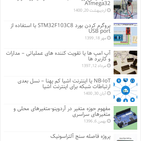
ATmega32
اردیبهشت 20, 1400
پروگرم کردن بورد STM32F103C8 با استفاده از
USB port
مهر 18, 1399
آپ امپ ها یا تقویت کننده های عملیاتی – مدارات
و کاربرد ها
مرداد 12, 1397
NB-IoT یا اینترنت اشیا کم پهنا – نسل بعدی
ارتباطات شبکه برای اینترنت اشیا
آبان 30, 1400
مفهوم حوزه متغیر در آردوینو-متغیرهای محلی و
متغیرهای سراسری
بهمن 6, 1396
پروژه فاصله سنج آلتراسونیک