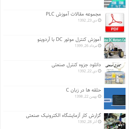
مجموعه مقالات آموزش PLC
دی 23, 1392
آموزش کنترل موتور DC با آردوینو
مرداد 26, 1399
دانلود جزوه کنترل صنعتی
دی 22, 1392
حلقه ها در زبان C
بهمن 22, 1398
گزارش کار آزمایشگاه الکترونیک صنعتی
آذر 28, 1392