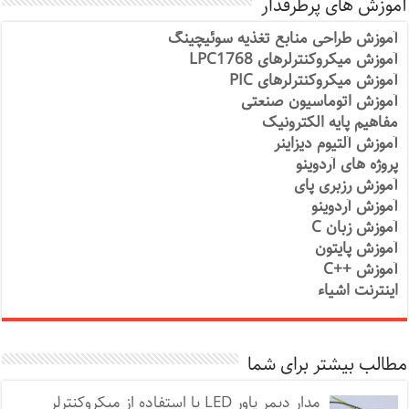
آموزش های پرطرفدار
آموزش طراحی منابع تغذیه سوئیچینگ
آموزش میکروکنترلرهای LPC1768
آموزش میکروکنترلرهای PIC
آموزش اتوماسیون صنعتی
مفاهیم پایه الکترونیک
آموزش آلتیوم دیزاینر
پروژه های آردوینو
آموزش رزبری پای
آموزش آردوینو
آموزش زبان C
آموزش پایتون
آموزش ++C
اینترنت اشیاء
مطالب بیشتر برای شما
مدار دیمر پاور LED با استفاده از میکروکنترلر