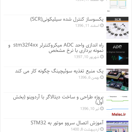
یکسوساز کنترل شده سیلیکونی(SCR)
اسفند 11, 1396
راه اندازی واحد ADC میکروکنترلر stm32f4xx و
نمونه برداری با نرخ مشخص
شهریور 10, 1397
یک منبع تغذیه سوئیچینگ چگونه کار می کند
بهمن 6, 1396
پروژه طراحی و ساخت دیتالاگر با آردوینو (بخش
اول)
تیر 10, 1396
آموزش اتصال سروو موتور به STM32
اردیبهشت 8, 1400