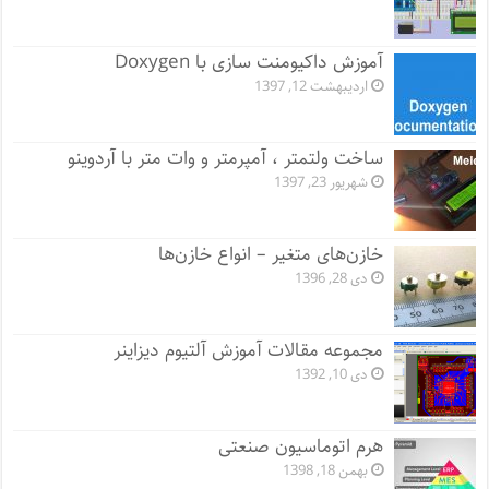
آموزش داکیومنت سازی با Doxygen
اردیبهشت 12, 1397
ساخت ولتمتر ، آمپرمتر و وات متر با آردوینو
شهریور 23, 1397
خازن‌های متغیر – انواع خازن‌ها
دی 28, 1396
مجموعه مقالات آموزش آلتیوم دیزاینر
دی 10, 1392
هرم اتوماسیون صنعتی
بهمن 18, 1398