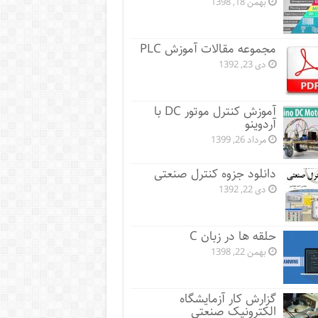
بهمن 18, 1398
مجموعه مقالات آموزش PLC
دی 23, 1392
آموزش کنترل موتور DC با
آردوینو
مرداد 26, 1399
دانلود جزوه کنترل صنعتی
دی 22, 1392
حلقه ها در زبان C
بهمن 22, 1398
گزارش کار آزمایشگاه
الکترونیک صنعتی