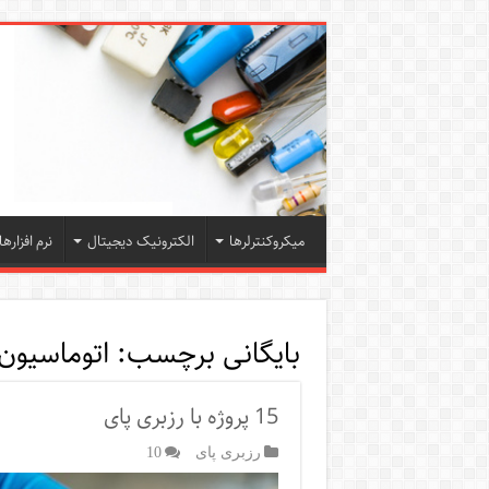
میکروکنترلرها
الکترونیک دیجیتال
نرم افزارها
بایگانی برچسب:
اتوماسیون 
15 پروژه با رزبری پای
رزبری پای
10