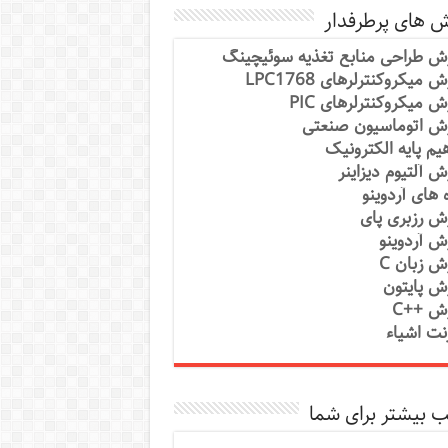
ش های پرطرفدار
ش طراحی منابع تغذیه سوئیچینگ
 میکروکنترلرهای LPC1768
ش میکروکنترلرهای PIC
ش اتوماسیون صنعتی
یم پایه الکترونیک
ش آلتیوم دیزاینر
ه های آردوینو
ش رزبری پای
ش آردوینو
ش زبان C
ش پایتون
ش ++C
رنت اشیاء
 بیشتر برای شما