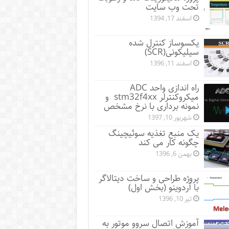
تحت وب سایت
اسفند 17, 1394
یکسوساز کنترل شده
سیلیکونی(SCR)
اسفند 11, 1396
راه اندازی واحد ADC
میکروکنترلر stm32f4xx و
نمونه برداری با نرخ مشخص
شهریور 10, 1397
یک منبع تغذیه سوئیچینگ
چگونه کار می کند
بهمن 6, 1396
پروژه طراحی و ساخت دیتالاگر
با آردوینو (بخش اول)
تیر 10, 1396
آموزش اتصال سروو موتور به