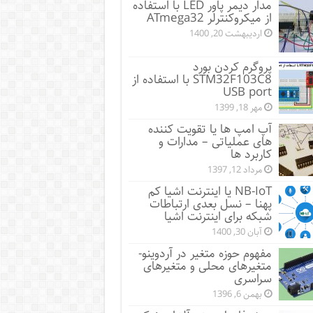
مدار دیمر پاور LED با استفاده
از میکروکنترلر ATmega32
اردیبهشت 20, 1400
پروگرم کردن بورد
STM32F103C8 با استفاده از
USB port
مهر 18, 1399
آپ امپ ها یا تقویت کننده
های عملیاتی – مدارات و
کاربرد ها
مرداد 12, 1397
NB-IoT یا اینترنت اشیا کم
پهنا – نسل بعدی ارتباطات
شبکه برای اینترنت اشیا
آبان 30, 1400
مفهوم حوزه متغیر در آردوینو-
متغیرهای محلی و متغیرهای
سراسری
بهمن 6, 1396