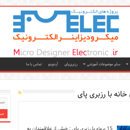
سایر موضوعات آموزشی
رزبری‌پای
آردوینو
تماس با ما
خانه با رزبری پای
15 پروژه با رزبری پای ; خیلی از علاقمندان به