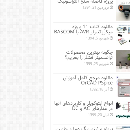
پروژه فاصله سنج آلتراسونیک
فروردین 21, 1394
دانلود کتاب 11 پروژه
میکروکنترلر AVR با BASCOM
شهریور 5, 1394
چگونه بهترین محصولات
ترانسمیتر فشار را بخریم؟
شهریور 25, 1399
دانلود مرجع کامل آموزش
OrCAD PSpice
آذر 18, 1392
انواع اپتوکوپلر و کاربردهای آنها
در مدارهای AC و DC
آبان 20, 1399
پروژه مانيتورينگ دما و رطوبت