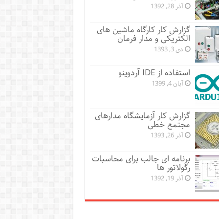
آذر 28, 1392
گزارش کار کارگاه ماشین های
الکتریکی و مدار فرمان
دی 3, 1393
استفاده از IDE آردوینو
آبان 4, 1399
گزارش کار آزمایشگاه مدارهای
مجتمع خطی
آذر 26, 1393
برنامه ای جالب برای محاسبات
رگولاتور ها
آذر 19, 1392