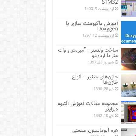
STM32
اردیبهشت 8, 1400
آموزش داکیومنت سازی با
Doxygen
اردیبهشت 12, 1397
ساخت ولتمتر ، آمپرمتر و وات
متر با آردوینو
شهریور 23, 1397
خازن‌های متغیر – انواع
خازن‌ها
دی 28, 1396
مجموعه مقالات آموزش آلتیوم
دیزاینر
دی 10, 1392
هرم اتوماسیون صنعتی