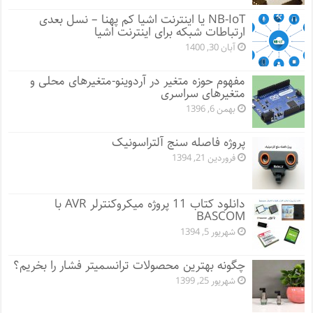
NB-IoT یا اینترنت اشیا کم پهنا – نسل بعدی
ارتباطات شبکه برای اینترنت اشیا
آبان 30, 1400
مفهوم حوزه متغیر در آردوینو-متغیرهای محلی و
متغیرهای سراسری
بهمن 6, 1396
پروژه فاصله سنج آلتراسونیک
فروردین 21, 1394
دانلود کتاب 11 پروژه میکروکنترلر AVR با
BASCOM
شهریور 5, 1394
چگونه بهترین محصولات ترانسمیتر فشار را بخریم؟
شهریور 25, 1399