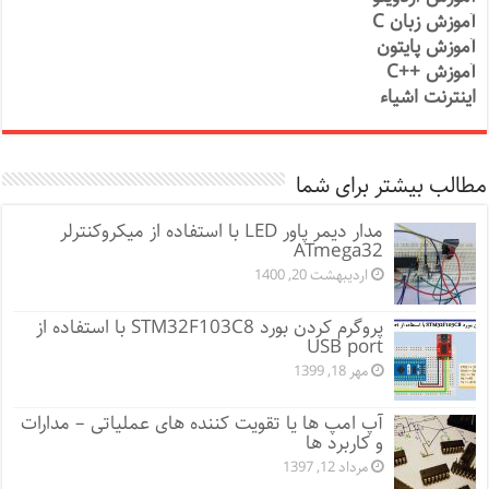
آموزش زبان C
آموزش پایتون
آموزش ++C
اینترنت اشیاء
مطالب بیشتر برای شما
مدار دیمر پاور LED با استفاده از میکروکنترلر
ATmega32
اردیبهشت 20, 1400
پروگرم کردن بورد STM32F103C8 با استفاده از
USB port
مهر 18, 1399
آپ امپ ها یا تقویت کننده های عملیاتی – مدارات
و کاربرد ها
مرداد 12, 1397