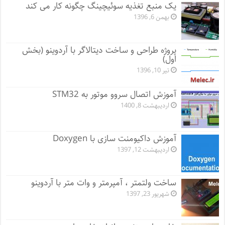
یک منبع تغذیه سوئیچینگ چگونه کار می کند
بهمن 6, 1396
پروژه طراحی و ساخت دیتالاگر با آردوینو (بخش
اول)
تیر 10, 1396
آموزش اتصال سروو موتور به STM32
اردیبهشت 8, 1400
آموزش داکیومنت سازی با Doxygen
اردیبهشت 12, 1397
ساخت ولتمتر ، آمپرمتر و وات متر با آردوینو
شهریور 23, 1397