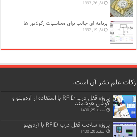
آذر 26, 1393
برنامه ای جالب برای محاسبات رگولاتور ها
آذر 19, 1392
زکات علم نشر آن است.
پروژه قفل‌ درب RFID با استفاده از آردوینو و
گوشی هوشمند
اسفند 25, 1400
پروژه ساخت قفل‌ درب RFID با آردوینو
اسفند 20, 1400