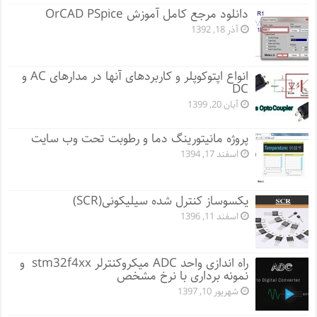
دانلود مرجع کامل آموزش OrCAD PSpice
آذر 18, 1392
انواع اپتوکوپلر و کاربردهای آنها در مدارهای AC و
DC
آبان 20, 1399
پروژه مانيتورينگ دما و رطوبت تحت وب سایت
اسفند 17, 1394
یکسوساز کنترل شده سیلیکونی(SCR)
اسفند 11, 1396
راه اندازی واحد ADC میکروکنترلر stm32f4xx و
نمونه برداری با نرخ مشخص
شهریور 10, 1397