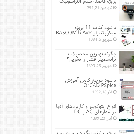
پروژه فاصله سنج آلتراسونیک
فروردین 21, 1394
دانلود کتاب 11 پروژه
میکروکنترلر AVR با BASCOM
شهریور 5, 1394
چگونه بهترین محصولات
ترانسمیتر فشار را بخریم؟
شهریور 25, 1399
دانلود مرجع کامل آموزش
OrCAD PSpice
آذر 18, 1392
انواع اپتوکوپلر و کاربردهای آنها
در مدارهای AC و DC
آبان 20, 1399
پروژه مانيتورينگ دما و رطوبت