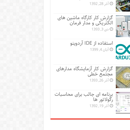
آذر 28, 1392
گزارش کار کارگاه ماشین های
الکتریکی و مدار فرمان
دی 3, 1393
استفاده از IDE آردوینو
آبان 4, 1399
گزارش کار آزمایشگاه مدارهای
مجتمع خطی
آذر 26, 1393
برنامه ای جالب برای محاسبات
رگولاتور ها
آذر 19, 1392