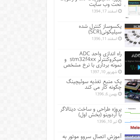
تحت وب سایت
اسفند 17, 1394
یکسوساز کنترل شده
سیلیکونی(SCR)
اسفند 11, 1396
راه اندازی واحد ADC
میکروکنترلر stm32f4xx و
نمونه برداری با نرخ مشخص
شهریور 10, 1397
یک منبع تغذیه سوئیچینگ
چگونه کار می کند
بهمن 6, 1396
پروژه طراحی و ساخت دیتالاگر
با آردوینو (بخش اول)
تیر 10, 1396
آموزش اتصال سروو موتور به