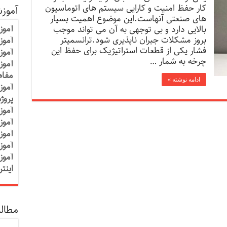
کار حفظ امنیت و کارایی سیستم های اتوماسیون
آموز
های صنعتی آنهاست.این موضوع اهمیت بسیار
آموز
بالایی دارد و بی توجهی به آن می تواند موجب
بروز مشکلات جبران ناپذیری شود.ترانسمیتر
آموزش
فشار یکی از قطعات استراتیژیک برای حفظ این
آموز
چرخه به شمار …
آموز
مفاه
ادامه نوشته »
آموز
پروژ
آموز
آموز
آموز
آموز
آموز
اینت
مطالب