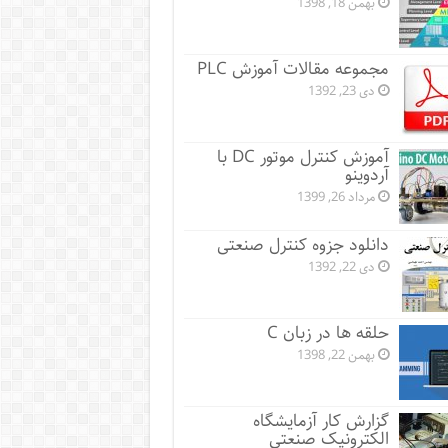
بهمن 18, 1398
مجموعه مقالات آموزش PLC
دی 23, 1392
آموزش کنترل موتور DC با
آردوینو
مرداد 26, 1399
دانلود جزوه کنترل صنعتی
دی 22, 1392
حلقه ها در زبان C
بهمن 22, 1398
گزارش کار آزمایشگاه
الکترونیک صنعتی