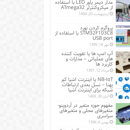
مدار دیمر پاور LED با استفاده
از میکروکنترلر ATmega32
اردیبهشت 20, 1400
پروگرم کردن بورد
STM32F103C8 با استفاده از
USB port
مهر 18, 1399
آپ امپ ها یا تقویت کننده
های عملیاتی – مدارات و
کاربرد ها
مرداد 12, 1397
NB-IoT یا اینترنت اشیا کم
پهنا – نسل بعدی ارتباطات
شبکه برای اینترنت اشیا
آبان 30, 1400
مفهوم حوزه متغیر در آردوینو-
متغیرهای محلی و متغیرهای
سراسری
بهمن 6, 1396