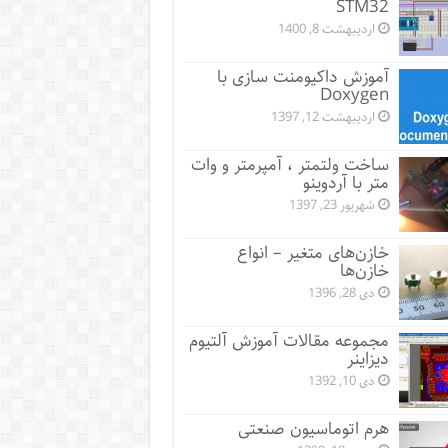
STM32
اردیبهشت 8, 1400
آموزش داکیومنت سازی با
Doxygen
اردیبهشت 12, 1397
ساخت ولتمتر ، آمپرمتر و وات
متر با آردوینو
شهریور 23, 1397
خازن‌های متغیر – انواع
خازن‌ها
دی 28, 1396
مجموعه مقالات آموزش آلتیوم
دیزاینر
دی 10, 1392
هرم اتوماسیون صنعتی