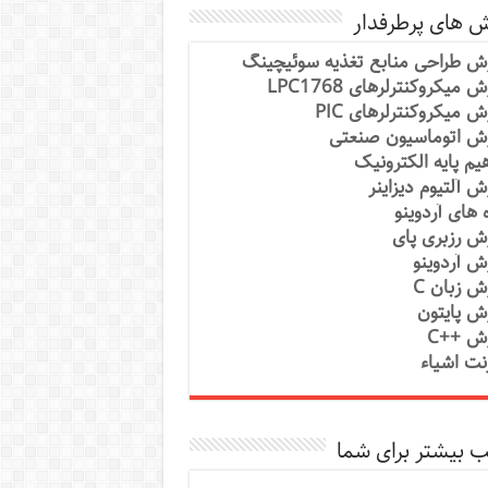
ش های پرطرفدار
ش طراحی منابع تغذیه سوئیچینگ
 میکروکنترلرهای LPC1768
ش میکروکنترلرهای PIC
ش اتوماسیون صنعتی
یم پایه الکترونیک
ش آلتیوم دیزاینر
ه های آردوینو
ش رزبری پای
ش آردوینو
ش زبان C
ش پایتون
ش ++C
رنت اشیاء
 بیشتر برای شما