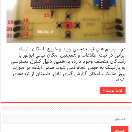
در سيستم هاي ثبت دستي ورود و خروج، امكان اشتباه
اپراتور در ثبت اطلاعات و همچنين امكان تباني اپراتور با
رانندگان متخلف وجود دارد، به همين دليل كنترل دسترسي
به پاركينگ به خوبي انجام نمي شود. ضمن اينكه در صورت
بروز مشكل، امكان گزارش گيري قابل اطمينان از ترددهاي
انجام …
ادامه نوشته »