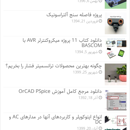
بهمن 6, 1396
پروژه فاصله سنج آلتراسونیک
فروردین 21, 1394
دانلود کتاب 11 پروژه میکروکنترلر AVR با
BASCOM
شهریور 5, 1394
چگونه بهترین محصولات ترانسمیتر فشار را بخریم؟
شهریور 25, 1399
دانلود مرجع کامل آموزش OrCAD PSpice
آذر 18, 1392
انواع اپتوکوپلر و کاربردهای آنها در مدارهای AC و
DC
آبان 20, 1399