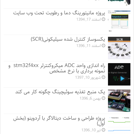
پروژه مانيتورينگ دما و رطوبت تحت وب سایت
اسفند 17, 1394
یکسوساز کنترل شده سیلیکونی(SCR)
اسفند 11, 1396
راه اندازی واحد ADC میکروکنترلر stm32f4xx و
نمونه برداری با نرخ مشخص
شهریور 10, 1397
یک منبع تغذیه سوئیچینگ چگونه کار می کند
بهمن 6, 1396
پروژه طراحی و ساخت دیتالاگر با آردوینو (بخش
اول)
تیر 10, 1396