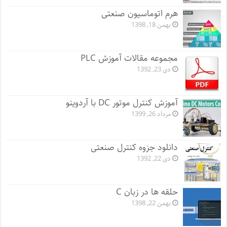
هرم اتوماسیون صنعتی
بهمن 18, 1398
مجموعه مقالات آموزش PLC
دی 23, 1392
آموزش کنترل موتور DC با آردوینو
مرداد 26, 1399
دانلود جزوه کنترل صنعتی
دی 22, 1392
حلقه ها در زبان C
بهمن 22, 1398