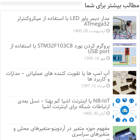
مطالب بیشتر برای شما
مدار دیمر پاور LED با استفاده از میکروکنترلر
ATmega32
اردیبهشت 20, 1400
پروگرم کردن بورد STM32F103C8 با استفاده از
USB port
مهر 18, 1399
آپ امپ ها یا تقویت کننده های عملیاتی – مدارات
و کاربرد ها
مرداد 12, 1397
NB-IoT یا اینترنت اشیا کم پهنا – نسل بعدی
ارتباطات شبکه برای اینترنت اشیا
آبان 30, 1400
مفهوم حوزه متغیر در آردوینو-متغیرهای محلی و
متغیرهای سراسری