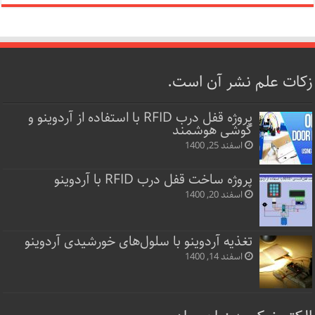
زکات علم نشر آن است.
پروژه قفل‌ درب RFID با استفاده از آردوینو و
گوشی هوشمند
اسفند 25, 1400
پروژه ساخت قفل‌ درب RFID با آردوینو
اسفند 20, 1400
تغذیه آردوینو با سلول‌های خورشیدی آردوینو
اسفند 14, 1400