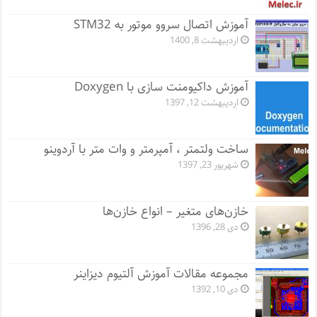
آموزش اتصال سروو موتور به STM32
اردیبهشت 8, 1400
آموزش داکیومنت سازی با Doxygen
اردیبهشت 12, 1397
ساخت ولتمتر ، آمپرمتر و وات متر با آردوینو
شهریور 23, 1397
خازن‌های متغیر – انواع خازن‌ها
دی 28, 1396
مجموعه مقالات آموزش آلتیوم دیزاینر
دی 10, 1392