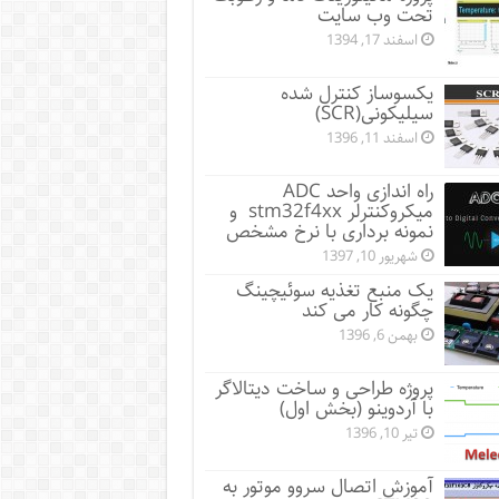
تحت وب سایت
اسفند 17, 1394
یکسوساز کنترل شده
سیلیکونی(SCR)
اسفند 11, 1396
راه اندازی واحد ADC
میکروکنترلر stm32f4xx و
نمونه برداری با نرخ مشخص
شهریور 10, 1397
یک منبع تغذیه سوئیچینگ
چگونه کار می کند
بهمن 6, 1396
پروژه طراحی و ساخت دیتالاگر
با آردوینو (بخش اول)
تیر 10, 1396
آموزش اتصال سروو موتور به