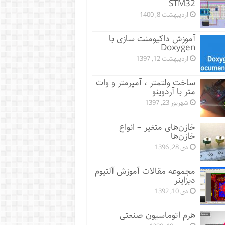
STM32
اردیبهشت 8, 1400
آموزش داکیومنت سازی با
Doxygen
اردیبهشت 12, 1397
ساخت ولتمتر ، آمپرمتر و وات
متر با آردوینو
شهریور 23, 1397
خازن‌های متغیر – انواع
خازن‌ها
دی 28, 1396
مجموعه مقالات آموزش آلتیوم
دیزاینر
دی 10, 1392
هرم اتوماسیون صنعتی