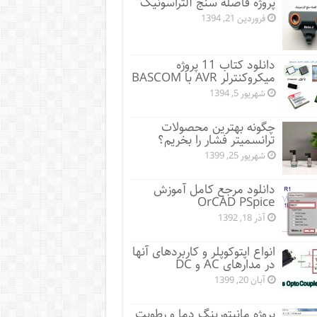
پروژه فاصله سنج آلتراسونیک
فروردین 21, 1394
دانلود کتاب 11 پروژه
میکروکنترلر AVR با BASCOM
شهریور 5, 1394
چگونه بهترین محصولات
ترانسمیتر فشار را بخریم؟
شهریور 25, 1399
دانلود مرجع کامل آموزش
OrCAD PSpice
آذر 18, 1392
انواع اپتوکوپلر و کاربردهای آنها
در مدارهای AC و DC
آبان 20, 1399
پروژه مانيتورينگ دما و رطوبت