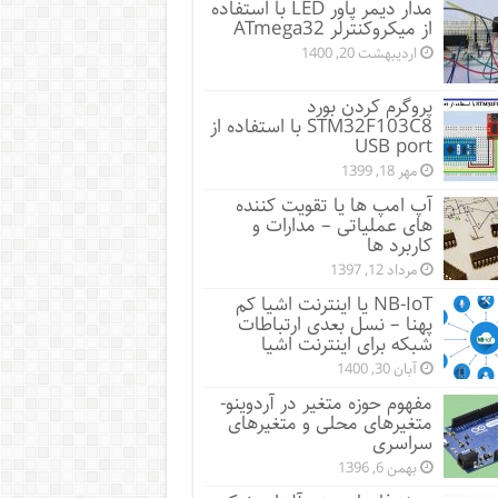
مدار دیمر پاور LED با استفاده
از میکروکنترلر ATmega32
اردیبهشت 20, 1400
پروگرم کردن بورد
STM32F103C8 با استفاده از
USB port
مهر 18, 1399
آپ امپ ها یا تقویت کننده
های عملیاتی – مدارات و
کاربرد ها
مرداد 12, 1397
NB-IoT یا اینترنت اشیا کم
پهنا – نسل بعدی ارتباطات
شبکه برای اینترنت اشیا
آبان 30, 1400
مفهوم حوزه متغیر در آردوینو-
متغیرهای محلی و متغیرهای
سراسری
بهمن 6, 1396