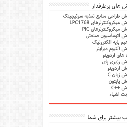
ش های پرطرفدار
ش طراحی منابع تغذیه سوئیچینگ
 میکروکنترلرهای LPC1768
ش میکروکنترلرهای PIC
ش اتوماسیون صنعتی
یم پایه الکترونیک
ش آلتیوم دیزاینر
ه های آردوینو
ش رزبری پای
ش آردوینو
ش زبان C
ش پایتون
ش ++C
رنت اشیاء
 بیشتر برای شما