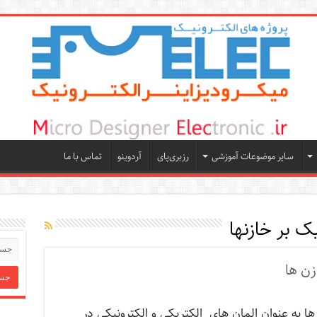
سایر موضوعات آموزشی
رزبری‌پای
آردوینو
تماس با ما
یک بر خازنها
زن ها
 به عنوان المان های الکتریکی و الکترونیکی در