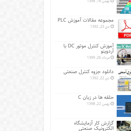
بهمن 18, 1398
مجموعه مقالات آموزش PLC
دی 23, 1392
آموزش کنترل موتور DC با
آردوینو
مرداد 26, 1399
دانلود جزوه کنترل صنعتی
دی 22, 1392
حلقه ها در زبان C
بهمن 22, 1398
گزارش کار آزمایشگاه
الکترونیک صنعتی