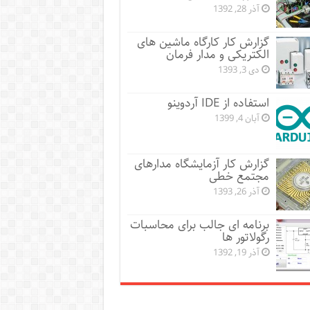
آذر 28, 1392
گزارش کار کارگاه ماشین های
الکتریکی و مدار فرمان
دی 3, 1393
استفاده از IDE آردوینو
آبان 4, 1399
گزارش کار آزمایشگاه مدارهای
مجتمع خطی
آذر 26, 1393
برنامه ای جالب برای محاسبات
رگولاتور ها
آذر 19, 1392