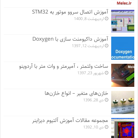
آموزش اتصال سروو موتور به STM32
اردیبهشت 8, 1400
آموزش داکیومنت سازی با Doxygen
اردیبهشت 12, 1397
ساخت ولتمتر ، آمپرمتر و وات متر با آردوینو
شهریور 23, 1397
خازن‌های متغیر – انواع خازن‌ها
دی 28, 1396
مجموعه مقالات آموزش آلتیوم دیزاینر
دی 10, 1392