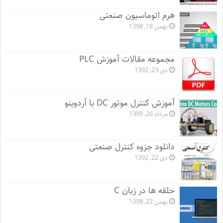
هرم اتوماسیون صنعتی
بهمن 18, 1398
مجموعه مقالات آموزش PLC
دی 23, 1392
آموزش کنترل موتور DC با آردوینو
مرداد 26, 1399
دانلود جزوه کنترل صنعتی
دی 22, 1392
حلقه ها در زبان C
بهمن 22, 1398