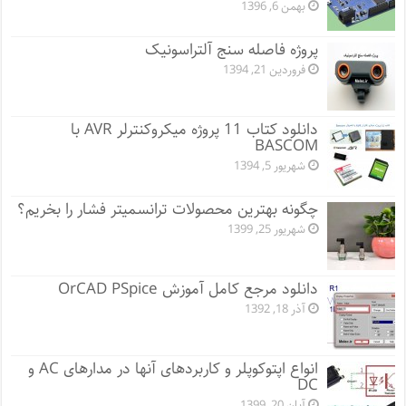
بهمن 6, 1396
پروژه فاصله سنج آلتراسونیک
فروردین 21, 1394
دانلود کتاب 11 پروژه میکروکنترلر AVR با
BASCOM
شهریور 5, 1394
چگونه بهترین محصولات ترانسمیتر فشار را بخریم؟
شهریور 25, 1399
دانلود مرجع کامل آموزش OrCAD PSpice
آذر 18, 1392
انواع اپتوکوپلر و کاربردهای آنها در مدارهای AC و
DC
آبان 20, 1399