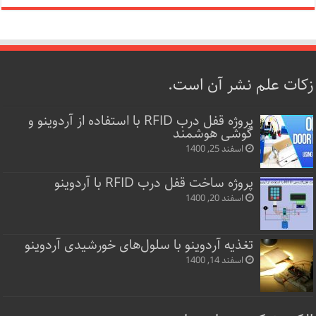
زکات علم نشر آن است.
پروژه قفل‌ درب RFID با استفاده از آردوینو و
گوشی هوشمند
اسفند 25, 1400
پروژه ساخت قفل‌ درب RFID با آردوینو
اسفند 20, 1400
تغذیه آردوینو با سلول‌های خورشیدی آردوینو
اسفند 14, 1400