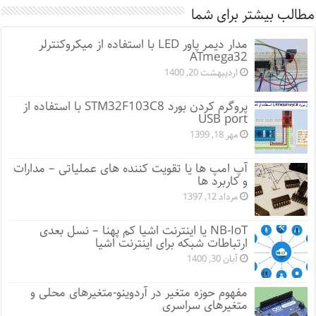
مطالب بیشتر برای شما
مدار دیمر پاور LED با استفاده از میکروکنترلر
ATmega32
اردیبهشت 20, 1400
پروگرم کردن بورد STM32F103C8 با استفاده از
USB port
مهر 18, 1399
آپ امپ ها یا تقویت کننده های عملیاتی – مدارات
و کاربرد ها
مرداد 12, 1397
NB-IoT یا اینترنت اشیا کم پهنا – نسل بعدی
ارتباطات شبکه برای اینترنت اشیا
آبان 30, 1400
مفهوم حوزه متغیر در آردوینو-متغیرهای محلی و
متغیرهای سراسری