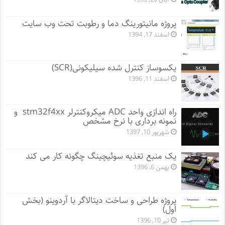
پروژه مانيتورينگ دما و رطوبت تحت وب سایت
اسفند 17, 1394
یکسوساز کنترل شده سیلیکونی(SCR)
اسفند 11, 1396
راه اندازی واحد ADC میکروکنترلر stm32f4xx و
نمونه برداری با نرخ مشخص
شهریور 10, 1397
یک منبع تغذیه سوئیچینگ چگونه کار می کند
بهمن 6, 1396
پروژه طراحی و ساخت دیتالاگر با آردوینو (بخش
اول)
تیر 10, 1396