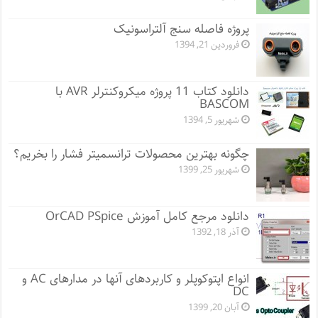
پروژه فاصله سنج آلتراسونیک
فروردین 21, 1394
دانلود کتاب 11 پروژه میکروکنترلر AVR با
BASCOM
شهریور 5, 1394
چگونه بهترین محصولات ترانسمیتر فشار را بخریم؟
شهریور 25, 1399
دانلود مرجع کامل آموزش OrCAD PSpice
آذر 18, 1392
انواع اپتوکوپلر و کاربردهای آنها در مدارهای AC و
DC
آبان 20, 1399