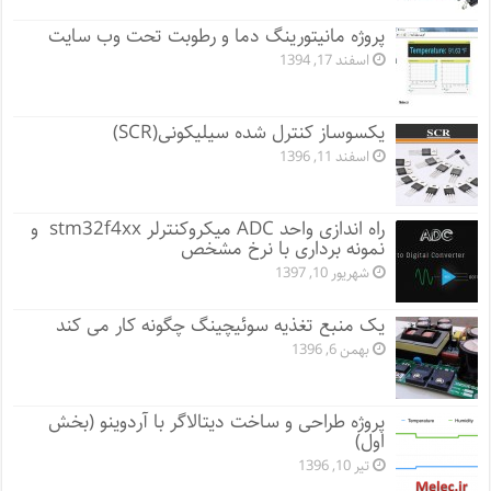
پروژه مانيتورينگ دما و رطوبت تحت وب سایت
اسفند 17, 1394
یکسوساز کنترل شده سیلیکونی(SCR)
اسفند 11, 1396
راه اندازی واحد ADC میکروکنترلر stm32f4xx و
نمونه برداری با نرخ مشخص
شهریور 10, 1397
یک منبع تغذیه سوئیچینگ چگونه کار می کند
بهمن 6, 1396
پروژه طراحی و ساخت دیتالاگر با آردوینو (بخش
اول)
تیر 10, 1396