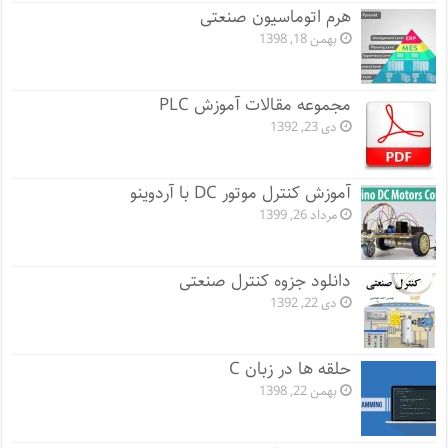
هرم اتوماسیون صنعتی
بهمن 18, 1398
مجموعه مقالات آموزش PLC
دی 23, 1392
آموزش کنترل موتور DC با آردوینو
مرداد 26, 1399
دانلود جزوه کنترل صنعتی
دی 22, 1392
حلقه ها در زبان C
بهمن 22, 1398