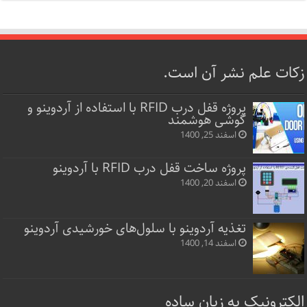
زکات علم نشر آن است.
پروژه قفل‌ درب RFID با استفاده از آردوینو و
گوشی هوشمند
اسفند 25, 1400
پروژه ساخت قفل‌ درب RFID با آردوینو
اسفند 20, 1400
تغذیه آردوینو با سلول‌های خورشیدی آردوینو
اسفند 14, 1400
الکترونیک به زبان ساده