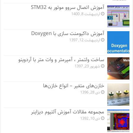
آموزش اتصال سروو موتور به STM32
اردیبهشت 8, 1400
آموزش داکیومنت سازی با Doxygen
اردیبهشت 12, 1397
ساخت ولتمتر ، آمپرمتر و وات متر با آردوینو
شهریور 23, 1397
خازن‌های متغیر – انواع خازن‌ها
دی 28, 1396
مجموعه مقالات آموزش آلتیوم دیزاینر
دی 10, 1392