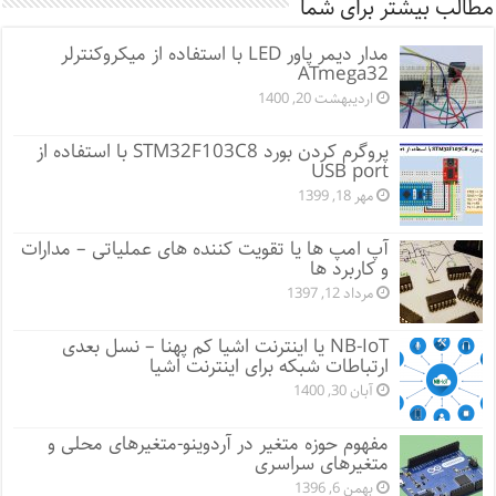
مطالب بیشتر برای شما
مدار دیمر پاور LED با استفاده از میکروکنترلر
ATmega32
اردیبهشت 20, 1400
پروگرم کردن بورد STM32F103C8 با استفاده از
USB port
مهر 18, 1399
آپ امپ ها یا تقویت کننده های عملیاتی – مدارات
و کاربرد ها
مرداد 12, 1397
NB-IoT یا اینترنت اشیا کم پهنا – نسل بعدی
ارتباطات شبکه برای اینترنت اشیا
آبان 30, 1400
مفهوم حوزه متغیر در آردوینو-متغیرهای محلی و
متغیرهای سراسری
بهمن 6, 1396