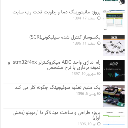
پروژه مانيتورينگ دما و رطوبت تحت وب سایت
اسفند 17, 1394
یکسوساز کنترل شده سیلیکونی(SCR)
اسفند 11, 1396
راه اندازی واحد ADC میکروکنترلر stm32f4xx و
نمونه برداری با نرخ مشخص
شهریور 10, 1397
یک منبع تغذیه سوئیچینگ چگونه کار می کند
بهمن 6, 1396
پروژه طراحی و ساخت دیتالاگر با آردوینو (بخش
اول)
تیر 10, 1396