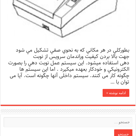
بطوركلي در هر مكاني كه به نحوي صفي تشكيل مي شود
جهت بالا بردن كيفيت وراندمان سرويس از نوبت
دهی استفاده ميشود. اين سيستم عمل نوبت دهي را بصورت
الكترونيكي و خودكار بعهده ميكيرد . اما این سیستم ها
چگونه کار می کنند. سیستم داخلی آنها چگونه است. آیا می
توان با …
ادامه نوشته »