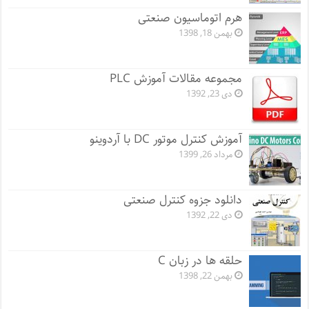
هرم اتوماسیون صنعتی
بهمن 18, 1398
مجموعه مقالات آموزش PLC
دی 23, 1392
آموزش کنترل موتور DC با آردوینو
مرداد 26, 1399
دانلود جزوه کنترل صنعتی
دی 22, 1392
حلقه ها در زبان C
بهمن 22, 1398