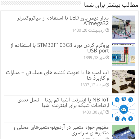
مطالب بیشتر برای شما
مدار دیمر پاور LED با استفاده از میکروکنترلر
ATmega32
اردیبهشت 20, 1400
پروگرم کردن بورد STM32F103C8 با استفاده از
USB port
مهر 18, 1399
آپ امپ ها یا تقویت کننده های عملیاتی – مدارات
و کاربرد ها
مرداد 12, 1397
NB-IoT یا اینترنت اشیا کم پهنا – نسل بعدی
ارتباطات شبکه برای اینترنت اشیا
آبان 30, 1400
مفهوم حوزه متغیر در آردوینو-متغیرهای محلی و
متغیرهای سراسری