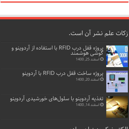
زکات علم نشر آن است.
پروژه قفل‌ درب RFID با استفاده از آردوینو و
گوشی هوشمند
اسفند 25, 1400
پروژه ساخت قفل‌ درب RFID با آردوینو
اسفند 20, 1400
تغذیه آردوینو با سلول‌های خورشیدی آردوینو
اسفند 14, 1400