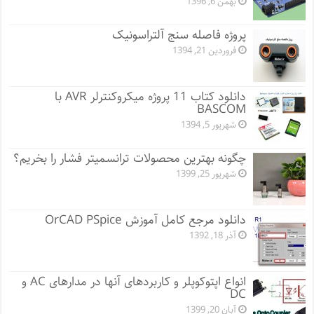
بهمن 6, 1396
پروژه فاصله سنج آلتراسونیک
فروردین 21, 1394
دانلود کتاب 11 پروژه میکروکنترلر AVR با
BASCOM
شهریور 5, 1394
چگونه بهترین محصولات ترانسمیتر فشار را بخریم؟
شهریور 25, 1399
دانلود مرجع کامل آموزش OrCAD PSpice
آذر 18, 1392
انواع اپتوکوپلر و کاربردهای آنها در مدارهای AC و
DC
آبان 20, 1399