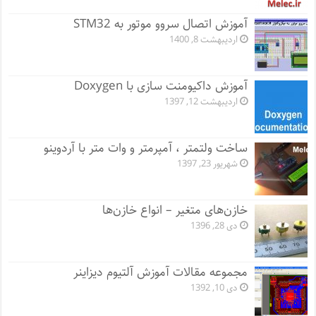
آموزش اتصال سروو موتور به STM32
اردیبهشت 8, 1400
آموزش داکیومنت سازی با Doxygen
اردیبهشت 12, 1397
ساخت ولتمتر ، آمپرمتر و وات متر با آردوینو
شهریور 23, 1397
خازن‌های متغیر – انواع خازن‌ها
دی 28, 1396
مجموعه مقالات آموزش آلتیوم دیزاینر
دی 10, 1392