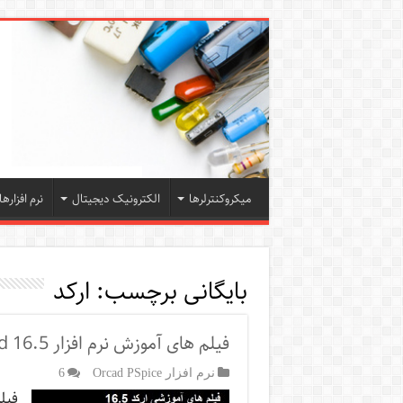
میکروکنترلرها
الکترونیک دیجیتال
نرم افزارها
بایگانی برچسب:
ارکد
فیلم های آموزش نرم افزار Orcad 16.5
نرم افزار Orcad PSpice
6