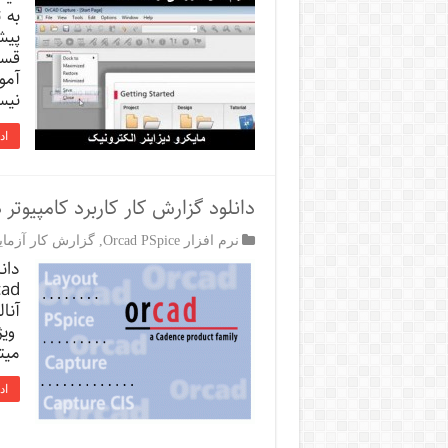
به 
پیش
قسم
نیس
اد
دانلود گزارش کار کاربرد کامپیوتر 
نرم افزار Orcad PSpice
,
گزارش کار آزمای
دان
آنا
ویژ
میتوان
اد