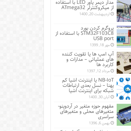
مدار دیمر پاور LED با استفاده
از میکروکنترلر ATmega32
اردیبهشت 20, 1400
پروگرم کردن بورد
STM32F103C8 با استفاده از
USB port
مهر 18, 1399
آپ امپ ها یا تقویت کننده
های عملیاتی – مدارات و
کاربرد ها
مرداد 12, 1397
NB-IoT یا اینترنت اشیا کم
پهنا – نسل بعدی ارتباطات
شبکه برای اینترنت اشیا
آبان 30, 1400
مفهوم حوزه متغیر در آردوینو-
متغیرهای محلی و متغیرهای
سراسری
بهمن 6, 1396