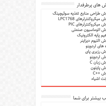
ش های پرطرفدار
ش طراحی منابع تغذیه سوئیچینگ
 میکروکنترلرهای LPC1768
ش میکروکنترلرهای PIC
ش اتوماسیون صنعتی
یم پایه الکترونیک
ش آلتیوم دیزاینر
ه های آردوینو
ش رزبری پای
ش آردوینو
ش زبان C
ش پایتون
ش ++C
رنت اشیاء
 بیشتر برای شما