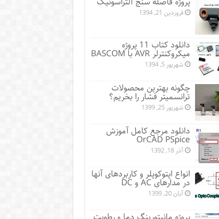
پروژه فاصله سنج آلتراسونیک
فروردین 21, 1394
دانلود کتاب 11 پروژه
میکروکنترلر AVR با BASCOM
شهریور 5, 1394
چگونه بهترین محصولات
ترانسمیتر فشار را بخریم؟
شهریور 25, 1399
دانلود مرجع کامل آموزش
OrCAD PSpice
آذر 18, 1392
انواع اپتوکوپلر و کاربردهای آنها
در مدارهای AC و DC
آبان 20, 1399
پروژه مانيتورينگ دما و رطوبت