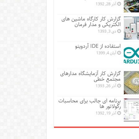
آذر 28, 1392
گزارش کار کارگاه ماشین های
الکتریکی و مدار فرمان
دی 3, 1393
استفاده از IDE آردوینو
آبان 4, 1399
گزارش کار آزمایشگاه مدارهای
مجتمع خطی
آذر 26, 1393
برنامه ای جالب برای محاسبات
رگولاتور ها
آذر 19, 1392