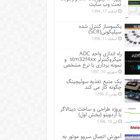
تحت وب سایت
اسفند 17, 1394
یکسوساز کنترل شده
سیلیکونی(SCR)
اسفند 11, 1396
راه اندازی واحد ADC
میکروکنترلر stm32f4xx و
نمونه برداری با نرخ مشخص
شهریور 10, 1397
یک منبع تغذیه سوئیچینگ
چگونه کار می کند
بهمن 6, 1396
پروژه طراحی و ساخت دیتالاگر
با آردوینو (بخش اول)
تیر 10, 1396
آموزش اتصال سروو موتور به