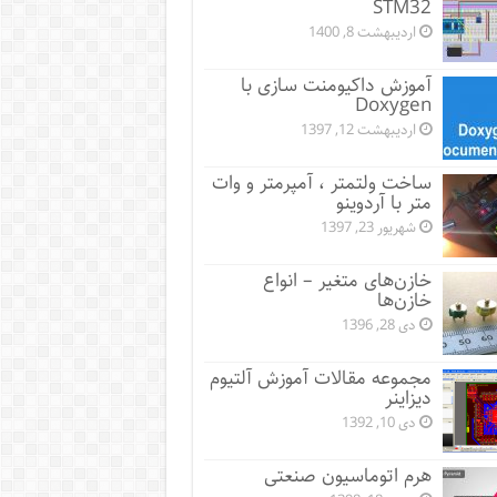
STM32
اردیبهشت 8, 1400
آموزش داکیومنت سازی با
Doxygen
اردیبهشت 12, 1397
ساخت ولتمتر ، آمپرمتر و وات
متر با آردوینو
شهریور 23, 1397
خازن‌های متغیر – انواع
خازن‌ها
دی 28, 1396
مجموعه مقالات آموزش آلتیوم
دیزاینر
دی 10, 1392
هرم اتوماسیون صنعتی