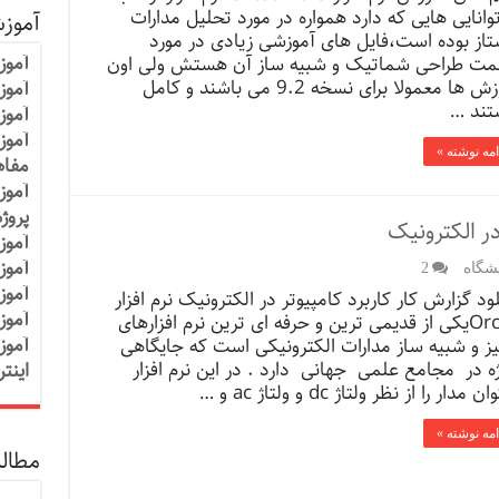
توانایی هایی که دارد همواره در مورد تحلیل مدارات
آموز
تاز بوده است،فایل های آموزشی زیادی در مورد
آموز
ت طراحی شماتیک و شبیه ساز آن هستش ولی اون
آموزش ها معمولا برای نسخه 9.2 می باشند و کامل
آموزش
تند …
آموز
آموز
امه نوشته »
مفاه
آموز
پروژ
در الکترونیک
آموز
آموز
شگاه
2
آموز
لود گزارش کار کاربرد کامپیوتر در الکترونیک نرم افزار
آموز
Orcadیکی از قدیمی ترین و حرفه ای ترین نرم افزارهای
آموز
لیز و شبیه ساز مدارات الکترونیکی است که جایگاهی
ه در مجامع علمی جهانی دارد . در این نرم افزار
اینت
 مدار را از نظر ولتاژ dc و ولتاژ ac و …
امه نوشته »
مطالب