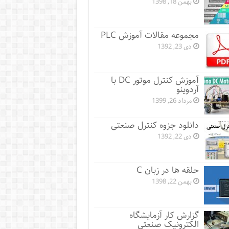
بهمن 18, 1398
مجموعه مقالات آموزش PLC
دی 23, 1392
آموزش کنترل موتور DC با
آردوینو
مرداد 26, 1399
دانلود جزوه کنترل صنعتی
دی 22, 1392
حلقه ها در زبان C
بهمن 22, 1398
گزارش کار آزمایشگاه
الکترونیک صنعتی