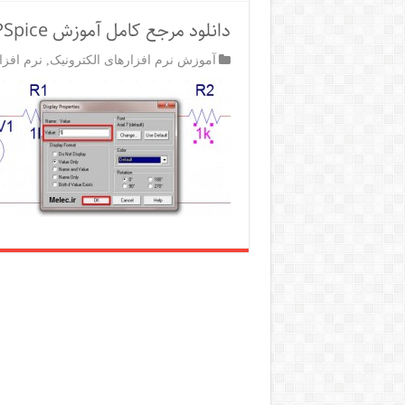
دانلود مرجع کامل آموزش OrCAD PSpice
آموزش نرم افزارهای الکترونیک
,
نرم افزار d PSpice