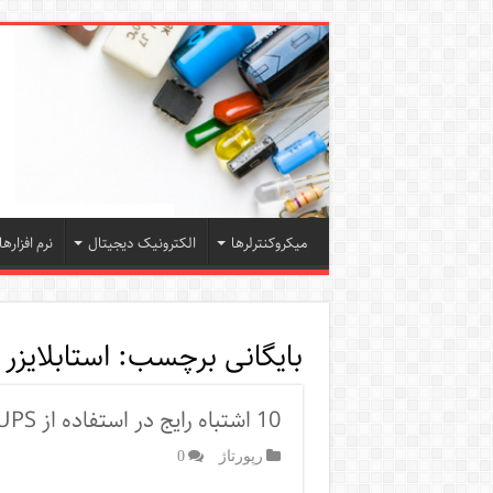
میکروکنترلرها
الکترونیک دیجیتال
نرم افزارها
بایگانی برچسب:
استابلایزر
10 اشتباه رایج در استفاده از UPS و استابلایزر
رپورتاژ‌
0