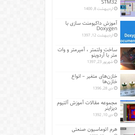
STM32
اردیبهشت 8, 1400
آموزش داکیومنت سازی با
Doxygen
اردیبهشت 12, 1397
ساخت ولتمتر ، آمپرمتر و وات
متر با آردوینو
شهریور 23, 1397
خازن‌های متغیر – انواع
خازن‌ها
دی 28, 1396
مجموعه مقالات آموزش آلتیوم
دیزاینر
دی 10, 1392
هرم اتوماسیون صنعتی