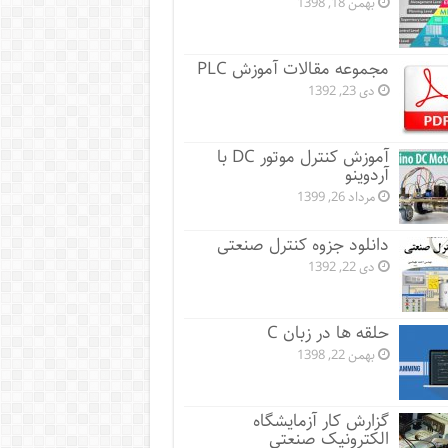
بهمن 18, 1398
مجموعه مقالات آموزش PLC
دی 23, 1392
آموزش کنترل موتور DC با
آردوینو
مرداد 26, 1399
دانلود جزوه کنترل صنعتی
دی 22, 1392
حلقه ها در زبان C
بهمن 22, 1398
گزارش کار آزمایشگاه
الکترونیک صنعتی