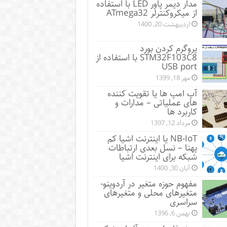
مدار دیمر پاور LED با استفاده
از میکروکنترلر ATmega32
اردیبهشت 20, 1400
پروگرم کردن بورد
STM32F103C8 با استفاده از
USB port
مهر 18, 1399
آپ امپ ها یا تقویت کننده
های عملیاتی – مدارات و
کاربرد ها
مرداد 12, 1397
NB-IoT یا اینترنت اشیا کم
پهنا – نسل بعدی ارتباطات
شبکه برای اینترنت اشیا
آبان 30, 1400
مفهوم حوزه متغیر در آردوینو-
متغیرهای محلی و متغیرهای
سراسری
بهمن 6, 1396