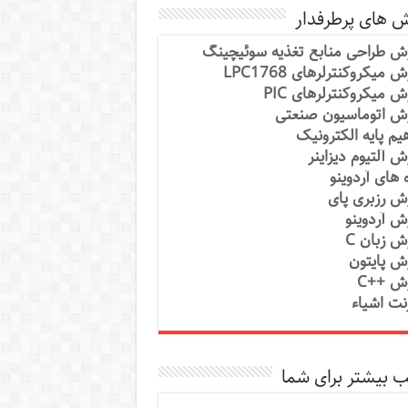
ش های پرطرفدار
ش طراحی منابع تغذیه سوئیچینگ
 میکروکنترلرهای LPC1768
ش میکروکنترلرهای PIC
ش اتوماسیون صنعتی
یم پایه الکترونیک
ش آلتیوم دیزاینر
ه های آردوینو
ش رزبری پای
ش آردوینو
ش زبان C
ش پایتون
ش ++C
رنت اشیاء
 بیشتر برای شما