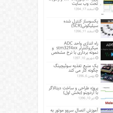
تحت وب سایت
اسفند 17, 1394
یکسوساز کنترل شده
سیلیکونی(SCR)
اسفند 11, 1396
راه اندازی واحد ADC
میکروکنترلر stm32f4xx و
نمونه برداری با نرخ مشخص
شهریور 10, 1397
یک منبع تغذیه سوئیچینگ
چگونه کار می کند
بهمن 6, 1396
پروژه طراحی و ساخت دیتالاگر
با آردوینو (بخش اول)
تیر 10, 1396
آموزش اتصال سروو موتور به