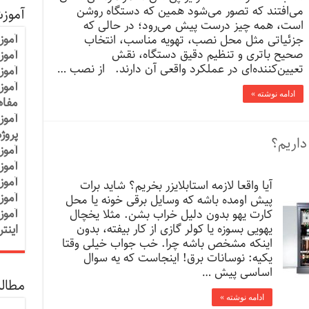
می‌افتند که تصور می‌شود همین که دستگاه روشن
آموز
است، همه چیز درست پیش می‌رود؛ در حالی که
آموز
جزئیاتی مثل محل نصب، تهویه مناسب، انتخاب
صحیح باتری و تنظیم دقیق دستگاه، نقش
آموزش
تعیین‌کننده‌ای در عملکرد واقعی آن دارند. از نصب …
آموز
آموز
ادامه نوشته »
مفاه
آموز
پروژ
داریم؟
آموز
آموز
آموز
آیا واقعا لازمه استابلایزر بخریم؟ شاید برات
آموز
پیش اومده باشه که وسایل برقی خونه یا محل
آموز
کارت یهو بدون دلیل خراب بشن. مثلا یخچال
یهویی بسوزه یا کولر گازی از کار بیفته، بدون
اینت
اینکه مشخص باشه چرا. خب جواب خیلی وقتا
یکیه: نوسانات برق! اینجاست که یه سوال
اساسی پیش …
مطالب
ادامه نوشته »