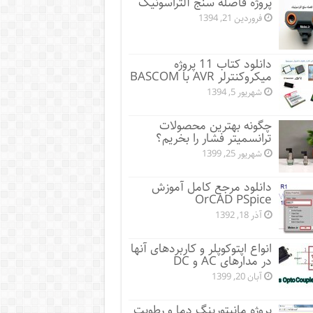
پروژه فاصله سنج آلتراسونیک
فروردین 21, 1394
دانلود کتاب 11 پروژه
میکروکنترلر AVR با BASCOM
شهریور 5, 1394
چگونه بهترین محصولات
ترانسمیتر فشار را بخریم؟
شهریور 25, 1399
دانلود مرجع کامل آموزش
OrCAD PSpice
آذر 18, 1392
انواع اپتوکوپلر و کاربردهای آنها
در مدارهای AC و DC
آبان 20, 1399
پروژه مانيتورينگ دما و رطوبت