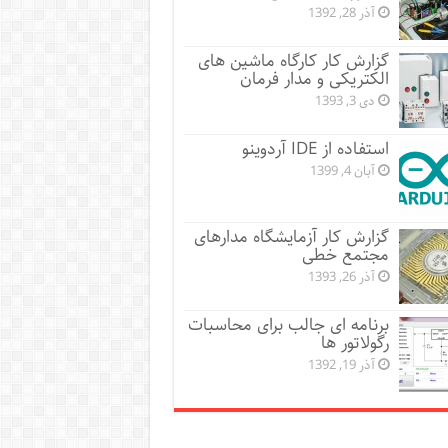
آذر 28, 1392
گزارش کار کارگاه ماشین های
الکتریکی و مدار فرمان
دی 3, 1393
استفاده از IDE آردوینو
آبان 4, 1399
گزارش کار آزمایشگاه مدارهای
مجتمع خطی
آذر 26, 1393
برنامه ای جالب برای محاسبات
رگولاتور ها
آذر 19, 1392