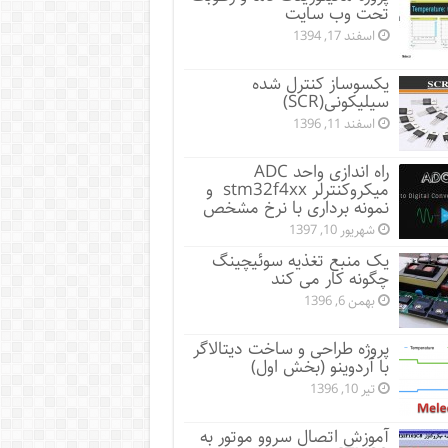
تحت وب سایت
اسفند 17, 1394
یکسوساز کنترل شده
سیلیکونی(SCR)
اسفند 11, 1396
راه اندازی واحد ADC
میکروکنترلر stm32f4xx و
نمونه برداری با نرخ مشخص
شهریور 10, 1397
یک منبع تغذیه سوئیچینگ
چگونه کار می کند
بهمن 6, 1396
پروژه طراحی و ساخت دیتالاگر
با آردوینو (بخش اول)
تیر 10, 1396
آموزش اتصال سروو موتور به