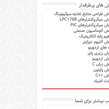
ش های پرطرفدار
ش طراحی منابع تغذیه سوئیچینگ
 میکروکنترلرهای LPC1768
ش میکروکنترلرهای PIC
ش اتوماسیون صنعتی
یم پایه الکترونیک
ش آلتیوم دیزاینر
ه های آردوینو
ش رزبری پای
ش آردوینو
ش زبان C
ش پایتون
ش ++C
رنت اشیاء
 بیشتر برای شما