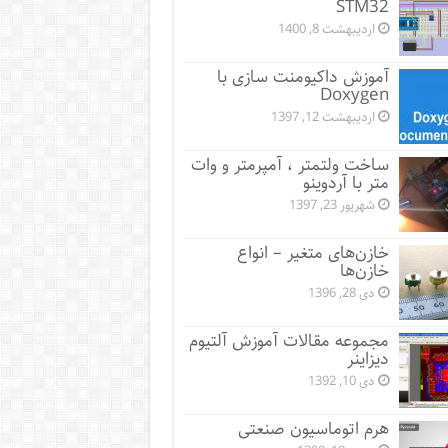
STM32
اردیبهشت 8, 1400
آموزش داکیومنت سازی با
Doxygen
اردیبهشت 12, 1397
ساخت ولتمتر ، آمپرمتر و وات
متر با آردوینو
شهریور 23, 1397
خازن‌های متغیر – انواع
خازن‌ها
دی 28, 1396
مجموعه مقالات آموزش آلتیوم
دیزاینر
دی 10, 1392
هرم اتوماسیون صنعتی