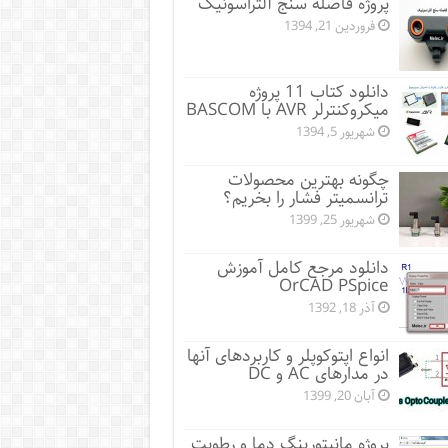
پروژه فاصله سنج آلتراسونیک
فروردین 21, 1394
دانلود کتاب 11 پروژه
میکروکنترلر AVR با BASCOM
شهریور 5, 1394
چگونه بهترین محصولات
ترانسمیتر فشار را بخریم؟
شهریور 25, 1399
دانلود مرجع کامل آموزش
OrCAD PSpice
آذر 18, 1392
انواع اپتوکوپلر و کاربردهای آنها
در مدارهای AC و DC
آبان 20, 1399
پروژه مانيتورينگ دما و رطوبت