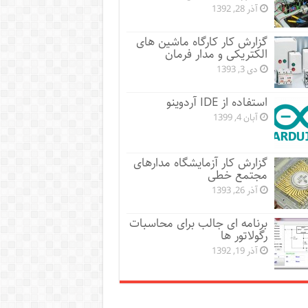
آذر 28, 1392
گزارش کار کارگاه ماشین های
الکتریکی و مدار فرمان
دی 3, 1393
استفاده از IDE آردوینو
آبان 4, 1399
گزارش کار آزمایشگاه مدارهای
مجتمع خطی
آذر 26, 1393
برنامه ای جالب برای محاسبات
رگولاتور ها
آذر 19, 1392