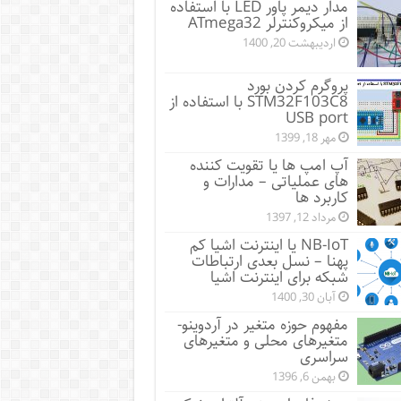
مدار دیمر پاور LED با استفاده
از میکروکنترلر ATmega32
اردیبهشت 20, 1400
پروگرم کردن بورد
STM32F103C8 با استفاده از
USB port
مهر 18, 1399
آپ امپ ها یا تقویت کننده
های عملیاتی – مدارات و
کاربرد ها
مرداد 12, 1397
NB-IoT یا اینترنت اشیا کم
پهنا – نسل بعدی ارتباطات
شبکه برای اینترنت اشیا
آبان 30, 1400
مفهوم حوزه متغیر در آردوینو-
متغیرهای محلی و متغیرهای
سراسری
بهمن 6, 1396