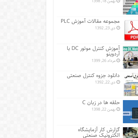
بهمن 18, 1398
مجموعه مقالات آموزش PLC
دی 23, 1392
آموزش کنترل موتور DC با
آردوینو
مرداد 26, 1399
دانلود جزوه کنترل صنعتی
دی 22, 1392
حلقه ها در زبان C
بهمن 22, 1398
گزارش کار آزمایشگاه
الکترونیک صنعتی