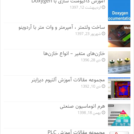
آموزش داکیومنت سازی با Doxygen
اردیبهشت 12, 1397
ساخت ولتمتر ، آمپرمتر و وات متر با آردوینو
شهریور 23, 1397
خازن‌های متغیر – انواع خازن‌ها
دی 28, 1396
مجموعه مقالات آموزش آلتیوم دیزاینر
دی 10, 1392
هرم اتوماسیون صنعتی
بهمن 18, 1398
مجموعه مقالات آموزش PLC