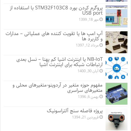
پروگرم کردن بورد STM32F103C8 با استفاده از
USB port
مهر 18, 1399
آپ امپ ها یا تقویت کننده های عملیاتی – مدارات
و کاربرد ها
مرداد 12, 1397
NB-IoT یا اینترنت اشیا کم پهنا – نسل بعدی
ارتباطات شبکه برای اینترنت اشیا
آبان 30, 1400
مفهوم حوزه متغیر در آردوینو-متغیرهای محلی و
متغیرهای سراسری
بهمن 6, 1396
پروژه فاصله سنج آلتراسونیک
فروردین 21, 1394