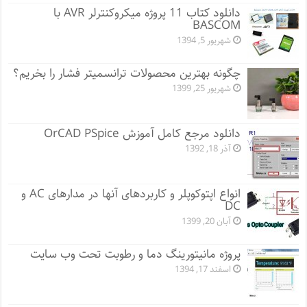
دانلود کتاب 11 پروژه میکروکنترلر AVR با
BASCOM
شهریور 5, 1394
چگونه بهترین محصولات ترانسمیتر فشار را بخریم؟
شهریور 25, 1399
دانلود مرجع کامل آموزش OrCAD PSpice
آذر 18, 1392
انواع اپتوکوپلر و کاربردهای آنها در مدارهای AC و
DC
آبان 20, 1399
پروژه مانيتورينگ دما و رطوبت تحت وب سایت
اسفند 17, 1394