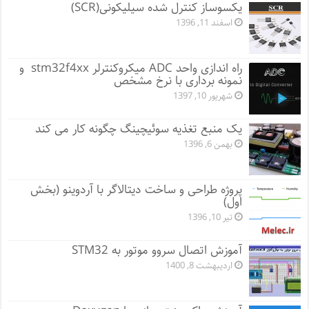
یکسوساز کنترل شده سیلیکونی(SCR)
اسفند 11, 1396
راه اندازی واحد ADC میکروکنترلر stm32f4xx و
نمونه برداری با نرخ مشخص
شهریور 10, 1397
یک منبع تغذیه سوئیچینگ چگونه کار می کند
بهمن 6, 1396
پروژه طراحی و ساخت دیتالاگر با آردوینو (بخش
اول)
تیر 10, 1396
آموزش اتصال سروو موتور به STM32
اردیبهشت 8, 1400