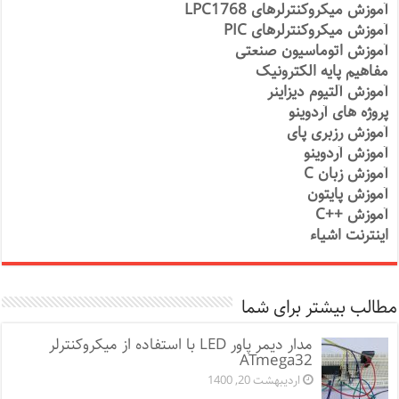
آموزش میکروکنترلرهای LPC1768
آموزش میکروکنترلرهای PIC
آموزش اتوماسیون صنعتی
مفاهیم پایه الکترونیک
آموزش آلتیوم دیزاینر
پروژه های آردوینو
آموزش رزبری پای
آموزش آردوینو
آموزش زبان C
آموزش پایتون
آموزش ++C
اینترنت اشیاء
مطالب بیشتر برای شما
مدار دیمر پاور LED با استفاده از میکروکنترلر
ATmega32
اردیبهشت 20, 1400