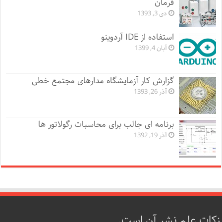
فرمان
دی 3, 1393
استفاده از IDE آردوینو
آبان 4, 1399
گزارش کار آزمایشگاه مدارهای مجتمع خطی
آذر 26, 1393
برنامه ای جالب برای محاسبات رگولاتور ها
آذر 19, 1392
زکات علم نشر آن است.