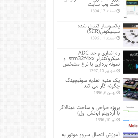
تحت وب سایت
اسفند 17, 1394
یکسوساز کنترل شده
سیلیکونی(SCR)
اسفند 11, 1396
راه اندازی واحد ADC
میکروکنترلر stm32f4xx و
نمونه برداری با نرخ مشخص
شهریور 10, 1397
یک منبع تغذیه سوئیچینگ
چگونه کار می کند
بهمن 6, 1396
پروژه طراحی و ساخت دیتالاگر
با آردوینو (بخش اول)
تیر 10, 1396
آموزش اتصال سروو موتور به