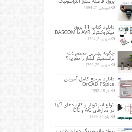
پروژه فاصله سنج آلتراسونیک
فروردین 21, 1394
دانلود کتاب 11 پروژه
میکروکنترلر AVR با BASCOM
شهریور 5, 1394
چگونه بهترین محصولات
ترانسمیتر فشار را بخریم؟
شهریور 25, 1399
دانلود مرجع کامل آموزش
OrCAD PSpice
آذر 18, 1392
انواع اپتوکوپلر و کاربردهای آنها
در مدارهای AC و DC
آبان 20, 1399
پروژه مانيتورينگ دما و رطوبت