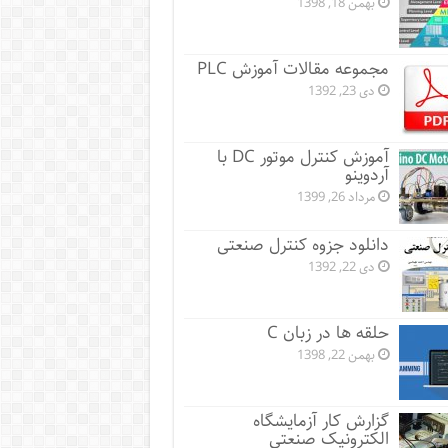
بهمن 18, 1398
مجموعه مقالات آموزش PLC
دی 23, 1392
آموزش کنترل موتور DC با
آردوینو
مرداد 26, 1399
دانلود جزوه کنترل صنعتی
دی 22, 1392
حلقه ها در زبان C
بهمن 22, 1398
گزارش کار آزمایشگاه
الکترونیک صنعتی