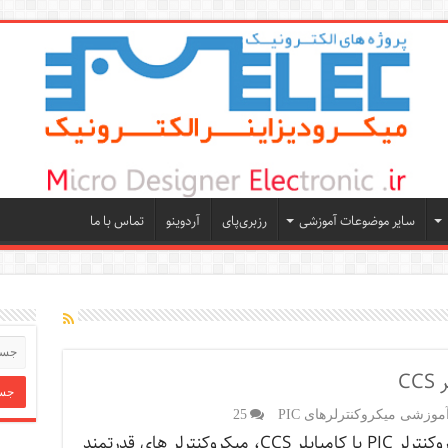
سایر موضوعات آموزشی
رزبری‌پای
آردوینو
تماس با ما
وزشی میکروکنترلرهای PIC
25
آموزش میکروکنترلر PIC با کامپایلر CCS، میکروکنترلر های قدرتمند