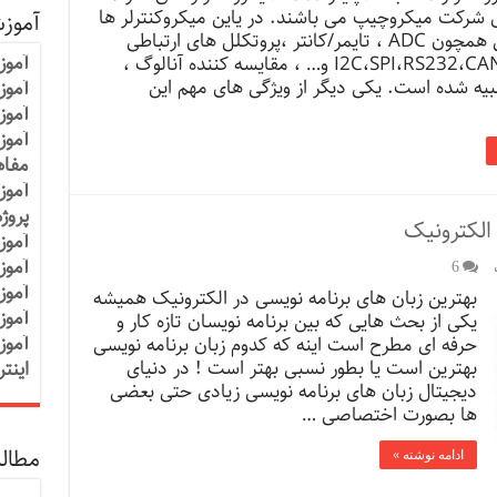
ل شرکت میکروچیپ می باشند. در یاین میکروکنترلر ها
آموز
قابلیت هایی همچون ADC ، تایمر/کانتر ،پروتکلل های ارتباطی
آموز
نظیر I2C،SPI،RS232،CAN BUS و… ، مقایسه کننده آنالوگ ،
.تعبیه شده است. یکی دیگر از ویژگی های مهم این
آموزش
آموز
آموز
مفاه
آموز
پروژ
 الکترونیک
آموز
آموز
6
آموز
بهترین زبان های برنامه نویسی در الکترونیک همیشه
آموز
یکی از بحث هایی که بین برنامه نویسان تازه کار و
آموز
حرفه ای مطرح است اینه که کدوم زبان برنامه نویسی
بهترین است یا بطور نسبی بهتر است ! در دنیای
اینت
دیجیتال زبان های برنامه نویسی زیادی حتی بعضی
ها بصورت اختصاصی …
مطالب
ادامه نوشته »