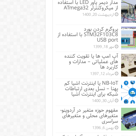
مدار دیمر پاور LED با استفاده
از میکروکنترلر ATmega32
اردیبهشت 20, 1400
پروگرم کردن بورد
STM32F103C8 با استفاده از
USB port
مهر 18, 1399
آپ امپ ها یا تقویت کننده
های عملیاتی – مدارات و
کاربرد ها
مرداد 12, 1397
NB-IoT یا اینترنت اشیا کم
پهنا – نسل بعدی ارتباطات
شبکه برای اینترنت اشیا
آبان 30, 1400
مفهوم حوزه متغیر در آردوینو-
متغیرهای محلی و متغیرهای
سراسری
بهمن 6, 1396