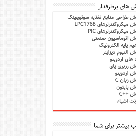
ش های پرطرفدار
ش طراحی منابع تغذیه سوئیچینگ
 میکروکنترلرهای LPC1768
ش میکروکنترلرهای PIC
ش اتوماسیون صنعتی
یم پایه الکترونیک
ش آلتیوم دیزاینر
ه های آردوینو
ش رزبری پای
ش آردوینو
ش زبان C
ش پایتون
ش ++C
رنت اشیاء
 بیشتر برای شما