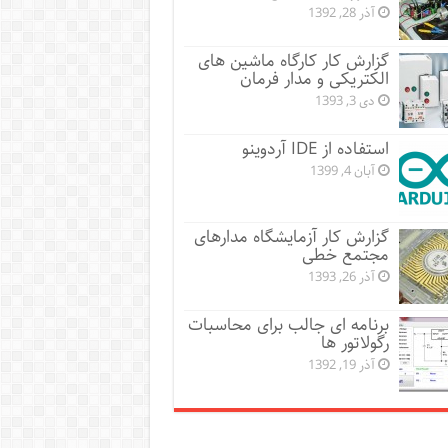
آذر 28, 1392
گزارش کار کارگاه ماشین های
الکتریکی و مدار فرمان
دی 3, 1393
استفاده از IDE آردوینو
آبان 4, 1399
گزارش کار آزمایشگاه مدارهای
مجتمع خطی
آذر 26, 1393
برنامه ای جالب برای محاسبات
رگولاتور ها
آذر 19, 1392