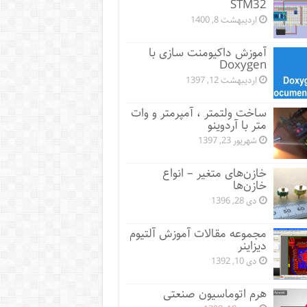
STM32
اردیبهشت 8, 1400
آموزش داکیومنت سازی با
Doxygen
اردیبهشت 12, 1397
ساخت ولتمتر ، آمپرمتر و وات
متر با آردوینو
شهریور 23, 1397
خازن‌های متغیر – انواع
خازن‌ها
دی 28, 1396
مجموعه مقالات آموزش آلتیوم
دیزاینر
دی 10, 1392
هرم اتوماسیون صنعتی