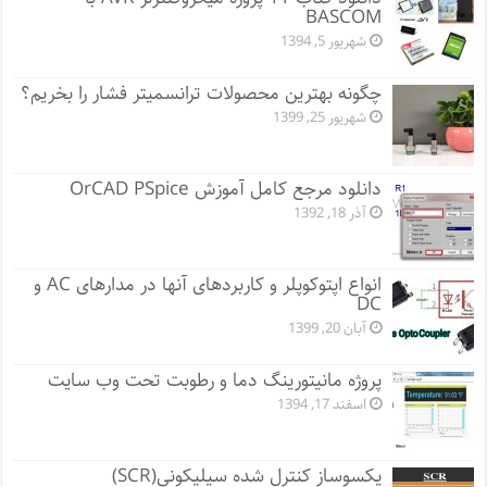
BASCOM
شهریور 5, 1394
چگونه بهترین محصولات ترانسمیتر فشار را بخریم؟
شهریور 25, 1399
دانلود مرجع کامل آموزش OrCAD PSpice
آذر 18, 1392
انواع اپتوکوپلر و کاربردهای آنها در مدارهای AC و
DC
آبان 20, 1399
پروژه مانيتورينگ دما و رطوبت تحت وب سایت
اسفند 17, 1394
یکسوساز کنترل شده سیلیکونی(SCR)