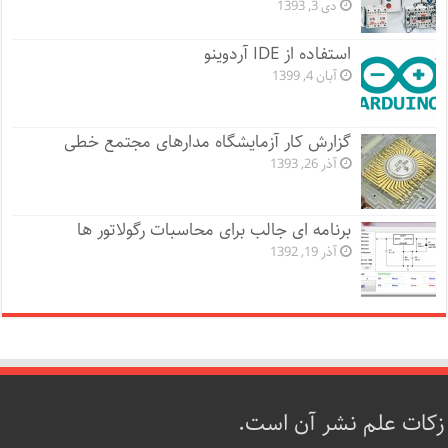
دی 3, 1393
استفاده از IDE آردوینو
آبان 4, 1399
گزارش کار آزمایشگاه مدارهای مجتمع خطی
آذر 26, 1393
برنامه ای جالب برای محاسبات رگولاتور ها
آذر 19, 1392
زکات علم نشر آن است.