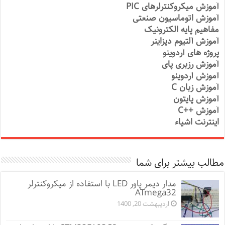
آموزش میکروکنترلرهای PIC
آموزش اتوماسیون صنعتی
مفاهیم پایه الکترونیک
آموزش آلتیوم دیزاینر
پروژه های آردوینو
آموزش رزبری پای
آموزش آردوینو
آموزش زبان C
آموزش پایتون
آموزش ++C
اینترنت اشیاء
مطالب بیشتر برای شما
مدار دیمر پاور LED با استفاده از میکروکنترلر
ATmega32
اردیبهشت 20, 1400