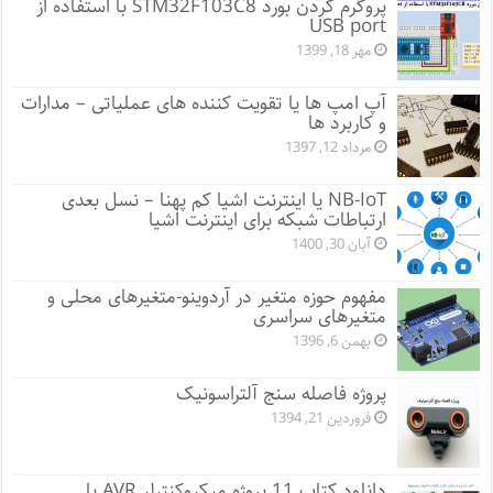
پروگرم کردن بورد STM32F103C8 با استفاده از
USB port
مهر 18, 1399
آپ امپ ها یا تقویت کننده های عملیاتی – مدارات
و کاربرد ها
مرداد 12, 1397
NB-IoT یا اینترنت اشیا کم پهنا – نسل بعدی
ارتباطات شبکه برای اینترنت اشیا
آبان 30, 1400
مفهوم حوزه متغیر در آردوینو-متغیرهای محلی و
متغیرهای سراسری
بهمن 6, 1396
پروژه فاصله سنج آلتراسونیک
فروردین 21, 1394
دانلود کتاب 11 پروژه میکروکنترلر AVR با