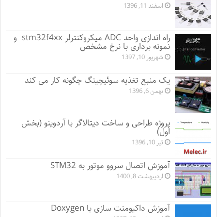
اسفند 11, 1396
راه اندازی واحد ADC میکروکنترلر stm32f4xx و
نمونه برداری با نرخ مشخص
شهریور 10, 1397
یک منبع تغذیه سوئیچینگ چگونه کار می کند
بهمن 6, 1396
پروژه طراحی و ساخت دیتالاگر با آردوینو (بخش
اول)
تیر 10, 1396
آموزش اتصال سروو موتور به STM32
اردیبهشت 8, 1400
آموزش داکیومنت سازی با Doxygen