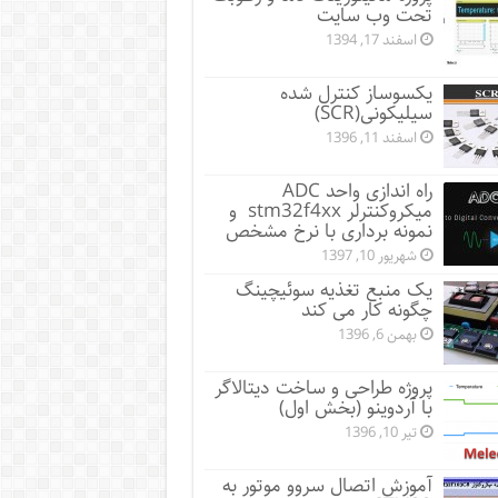
تحت وب سایت
اسفند 17, 1394
یکسوساز کنترل شده
سیلیکونی(SCR)
اسفند 11, 1396
راه اندازی واحد ADC
میکروکنترلر stm32f4xx و
نمونه برداری با نرخ مشخص
شهریور 10, 1397
یک منبع تغذیه سوئیچینگ
چگونه کار می کند
بهمن 6, 1396
پروژه طراحی و ساخت دیتالاگر
با آردوینو (بخش اول)
تیر 10, 1396
آموزش اتصال سروو موتور به