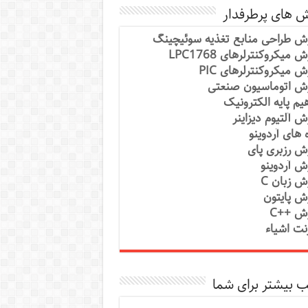
ش های پرطرفدار
ش طراحی منابع تغذیه سوئیچینگ
 میکروکنترلرهای LPC1768
ش میکروکنترلرهای PIC
ش اتوماسیون صنعتی
یم پایه الکترونیک
ش آلتیوم دیزاینر
ه های آردوینو
ش رزبری پای
ش آردوینو
ش زبان C
ش پایتون
ش ++C
رنت اشیاء
 بیشتر برای شما