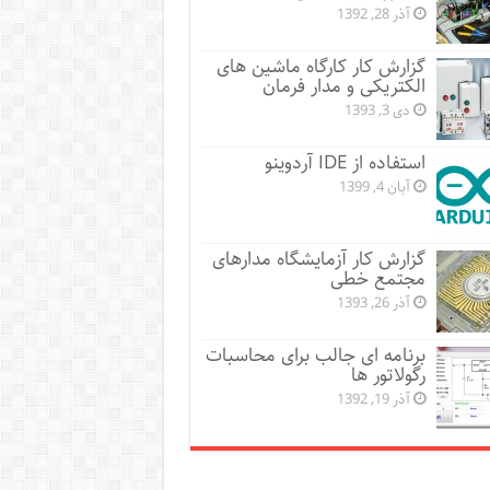
آذر 28, 1392
گزارش کار کارگاه ماشین های
الکتریکی و مدار فرمان
دی 3, 1393
استفاده از IDE آردوینو
آبان 4, 1399
گزارش کار آزمایشگاه مدارهای
مجتمع خطی
آذر 26, 1393
برنامه ای جالب برای محاسبات
رگولاتور ها
آذر 19, 1392