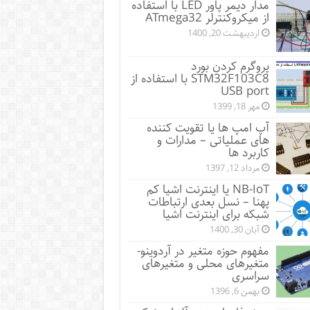
مدار دیمر پاور LED با استفاده
از میکروکنترلر ATmega32
اردیبهشت 20, 1400
پروگرم کردن بورد
STM32F103C8 با استفاده از
USB port
مهر 18, 1399
آپ امپ ها یا تقویت کننده
های عملیاتی – مدارات و
کاربرد ها
مرداد 12, 1397
NB-IoT یا اینترنت اشیا کم
پهنا – نسل بعدی ارتباطات
شبکه برای اینترنت اشیا
آبان 30, 1400
مفهوم حوزه متغیر در آردوینو-
متغیرهای محلی و متغیرهای
سراسری
بهمن 6, 1396