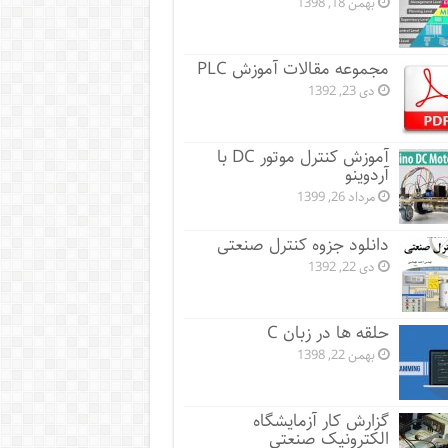
بهمن 18, 1398
مجموعه مقالات آموزش PLC
دی 23, 1392
آموزش کنترل موتور DC با
آردوینو
مرداد 26, 1399
دانلود جزوه کنترل صنعتی
دی 22, 1392
حلقه ها در زبان C
بهمن 22, 1398
گزارش کار آزمایشگاه
الکترونیک صنعتی