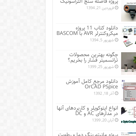
پروژه فاصله سنج آلتراسونیک
فروردین 21, 1394
دانلود کتاب 11 پروژه
میکروکنترلر AVR با BASCOM
شهریور 5, 1394
چگونه بهترین محصولات
ترانسمیتر فشار را بخریم؟
شهریور 25, 1399
دانلود مرجع کامل آموزش
OrCAD PSpice
آذر 18, 1392
انواع اپتوکوپلر و کاربردهای آنها
در مدارهای AC و DC
آبان 20, 1399
پروژه مانيتورينگ دما و رطوبت