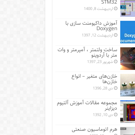
STM32
اردیبهشت 8, 1400
آموزش داکیومنت سازی با
Doxygen
اردیبهشت 12, 1397
ساخت ولتمتر ، آمپرمتر و وات
متر با آردوینو
شهریور 23, 1397
خازن‌های متغیر – انواع
خازن‌ها
دی 28, 1396
مجموعه مقالات آموزش آلتیوم
دیزاینر
دی 10, 1392
هرم اتوماسیون صنعتی