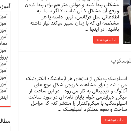
مشکلی پیدا کنید و مولتی متر هم برای پیدا کردن
آموز
و رفع آن مشکل کافی نباشد ؟ اگر شما به
آموز
اطلاعاتی مثل فرکانس، نویز، دامنه یا هر
مشخصه ای که با زمان تغییر میکند نیاز داشته
آموزش
باشید، در اینجا …
آموز
آموز
ادامه نوشته »
مفاه
آموز
پروژ
سیلوسکوپ
آموز
آموز
آموز
اسیلوسکوپ یکی از نیازهای هر آزمایشگاه الکترونیک
آموز
می باشد و برای مشاهده خروجی شکل موج های
آموز
آنالوگ و دیجیتالی به کار می رود . در این ساعت از
میکرو دیزاینرمی خوام پایان نامه ای در مورد ساخت
اینت
اسیلوسکپ با میکروکنترلر را منتشر کنم که مراحل
ساخت و نحوه عملکرد اسیلوسک …
مطالب
ادامه نوشته »