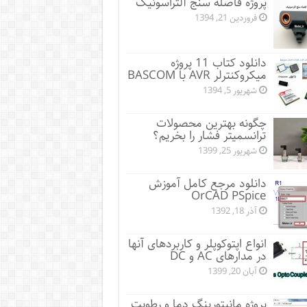
پروژه فاصله سنج آلتراسونیک
فروردین 21, 1394
دانلود کتاب 11 پروژه
میکروکنترلر AVR با BASCOM
شهریور 5, 1394
چگونه بهترین محصولات
ترانسمیتر فشار را بخریم؟
شهریور 25, 1399
دانلود مرجع کامل آموزش
OrCAD PSpice
آذر 18, 1392
انواع اپتوکوپلر و کاربردهای آنها
در مدارهای AC و DC
آبان 20, 1399
پروژه مانيتورينگ دما و رطوبت