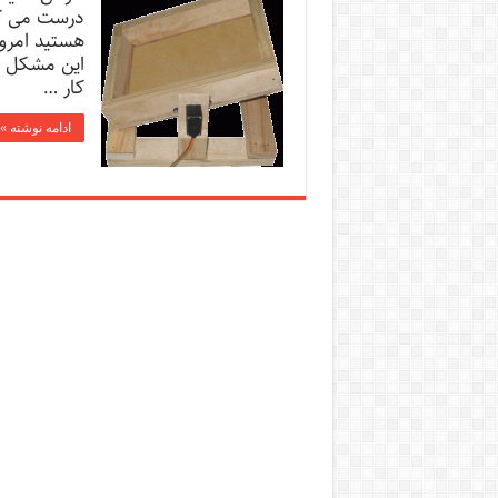
درست می کن
هستید امروز
این مشکل شم
کار …
ادامه نوشته »