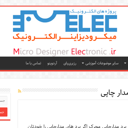
سایر موضوعات آموزشی
رزبری‌پای
آردوینو
تماس با ما
دار چاپی
د مدارچاپی محرک اگر برد های مدارچاپی را خودتان