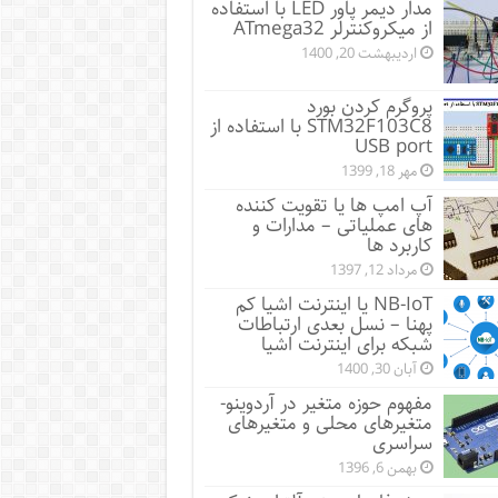
مدار دیمر پاور LED با استفاده
از میکروکنترلر ATmega32
اردیبهشت 20, 1400
پروگرم کردن بورد
STM32F103C8 با استفاده از
USB port
مهر 18, 1399
آپ امپ ها یا تقویت کننده
های عملیاتی – مدارات و
کاربرد ها
مرداد 12, 1397
NB-IoT یا اینترنت اشیا کم
پهنا – نسل بعدی ارتباطات
شبکه برای اینترنت اشیا
آبان 30, 1400
مفهوم حوزه متغیر در آردوینو-
متغیرهای محلی و متغیرهای
سراسری
بهمن 6, 1396