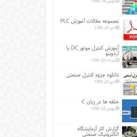
بهمن 18, 1398
مجموعه مقالات آموزش PLC
دی 23, 1392
آموزش کنترل موتور DC با
آردوینو
مرداد 26, 1399
دانلود جزوه کنترل صنعتی
دی 22, 1392
حلقه ها در زبان C
بهمن 22, 1398
گزارش کار آزمایشگاه
الکترونیک صنعتی