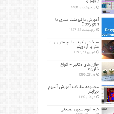
STM32
اردیبهشت 8, 1400
آموزش داکیومنت سازی با
Doxygen
اردیبهشت 12, 1397
ساخت ولتمتر ، آمپرمتر و وات
متر با آردوینو
شهریور 23, 1397
خازن‌های متغیر – انواع
خازن‌ها
دی 28, 1396
مجموعه مقالات آموزش آلتیوم
دیزاینر
دی 10, 1392
هرم اتوماسیون صنعتی