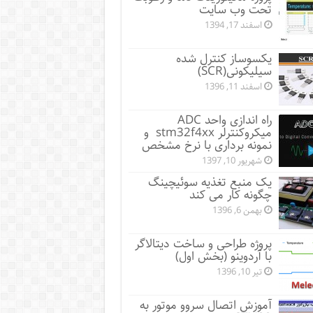
تحت وب سایت
اسفند 17, 1394
یکسوساز کنترل شده
سیلیکونی(SCR)
اسفند 11, 1396
راه اندازی واحد ADC
میکروکنترلر stm32f4xx و
نمونه برداری با نرخ مشخص
شهریور 10, 1397
یک منبع تغذیه سوئیچینگ
چگونه کار می کند
بهمن 6, 1396
پروژه طراحی و ساخت دیتالاگر
با آردوینو (بخش اول)
تیر 10, 1396
آموزش اتصال سروو موتور به