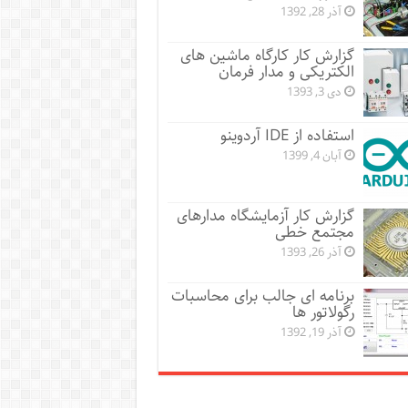
آذر 28, 1392
گزارش کار کارگاه ماشین های
الکتریکی و مدار فرمان
دی 3, 1393
استفاده از IDE آردوینو
آبان 4, 1399
گزارش کار آزمایشگاه مدارهای
مجتمع خطی
آذر 26, 1393
برنامه ای جالب برای محاسبات
رگولاتور ها
آذر 19, 1392