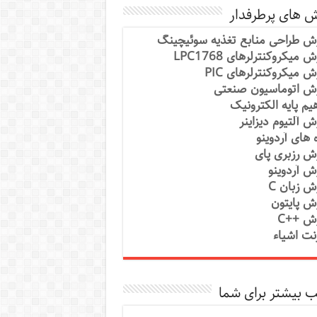
ش های پرطرفدار
ش طراحی منابع تغذیه سوئیچینگ
 میکروکنترلرهای LPC1768
ش میکروکنترلرهای PIC
ش اتوماسیون صنعتی
یم پایه الکترونیک
ش آلتیوم دیزاینر
ه های آردوینو
ش رزبری پای
ش آردوینو
ش زبان C
ش پایتون
ش ++C
رنت اشیاء
 بیشتر برای شما