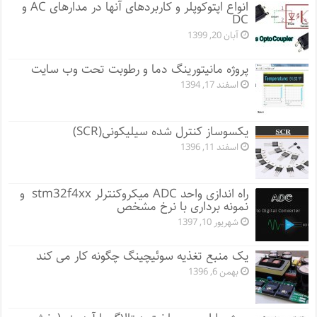
انواع اپتوکوپلر و کاربردهای آنها در مدارهای AC و
DC
آبان 20, 1399
پروژه مانيتورينگ دما و رطوبت تحت وب سایت
اسفند 17, 1394
یکسوساز کنترل شده سیلیکونی(SCR)
اسفند 11, 1396
راه اندازی واحد ADC میکروکنترلر stm32f4xx و
نمونه برداری با نرخ مشخص
شهریور 10, 1397
یک منبع تغذیه سوئیچینگ چگونه کار می کند
بهمن 6, 1396