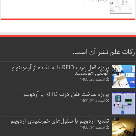
آذر 19, 1392
زکات علم نشر آن است.
پروژه قفل‌ درب RFID با استفاده از آردوینو و
گوشی هوشمند
اسفند 25, 1400
پروژه ساخت قفل‌ درب RFID با آردوینو
اسفند 20, 1400
تغذیه آردوینو با سلول‌های خورشیدی آردوینو
اسفند 14, 1400