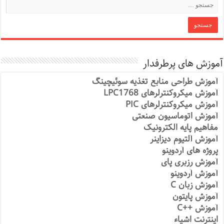
آموزش های پرطرفدار
آموزش طراحی منابع تغذیه سوئیچینگ
آموزش میکروکنترلرهای LPC1768
آموزش میکروکنترلرهای PIC
آموزش اتوماسیون صنعتی
مفاهیم پایه الکترونیک
آموزش آلتیوم دیزاینر
پروژه های آردوینو
آموزش رزبری پای
آموزش آردوینو
آموزش زبان C
آموزش پایتون
آموزش ++C
اینترنت اشیاء