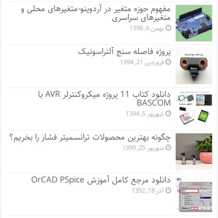
مفهوم حوزه متغیر در آردوینو-متغیرهای محلی و
متغیرهای سراسری
بهمن 6, 1396
پروژه فاصله سنج آلتراسونیک
فروردین 21, 1394
دانلود کتاب 11 پروژه میکروکنترلر AVR با
BASCOM
شهریور 5, 1394
چگونه بهترین محصولات ترانسمیتر فشار را بخریم؟
شهریور 25, 1399
دانلود مرجع کامل آموزش OrCAD PSpice
آذر 18, 1392