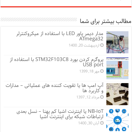
مطالب بیشتر برای شما
مدار دیمر پاور LED با استفاده از میکروکنترلر
ATmega32
اردیبهشت 20, 1400
پروگرم کردن بورد STM32F103C8 با استفاده از
USB port
مهر 18, 1399
آپ امپ ها یا تقویت کننده های عملیاتی – مدارات
و کاربرد ها
مرداد 12, 1397
NB-IoT یا اینترنت اشیا کم پهنا – نسل بعدی
ارتباطات شبکه برای اینترنت اشیا
آبان 30, 1400