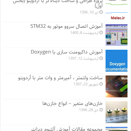
پروژه طراحی و ساخت دیتالاگر با آردوینو (بخش
اول)
تیر 10, 1396
آموزش اتصال سروو موتور به STM32
اردیبهشت 8, 1400
آموزش داکیومنت سازی با Doxygen
اردیبهشت 12, 1397
ساخت ولتمتر ، آمپرمتر و وات متر با آردوینو
شهریور 23, 1397
خازن‌های متغیر – انواع خازن‌ها
دی 28, 1396
مجموعه مقالات آموزش آلتیوم دیزاینر