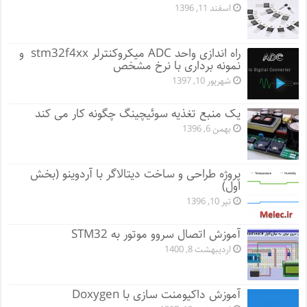
اسفند 11, 1396
راه اندازی واحد ADC میکروکنترلر stm32f4xx و
نمونه برداری با نرخ مشخص
شهریور 10, 1397
یک منبع تغذیه سوئیچینگ چگونه کار می کند
بهمن 6, 1396
پروژه طراحی و ساخت دیتالاگر با آردوینو (بخش
اول)
تیر 10, 1396
آموزش اتصال سروو موتور به STM32
اردیبهشت 8, 1400
آموزش داکیومنت سازی با Doxygen