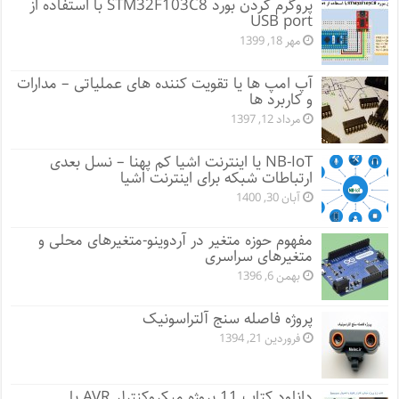
پروگرم کردن بورد STM32F103C8 با استفاده از
USB port
مهر 18, 1399
آپ امپ ها یا تقویت کننده های عملیاتی – مدارات
و کاربرد ها
مرداد 12, 1397
NB-IoT یا اینترنت اشیا کم پهنا – نسل بعدی
ارتباطات شبکه برای اینترنت اشیا
آبان 30, 1400
مفهوم حوزه متغیر در آردوینو-متغیرهای محلی و
متغیرهای سراسری
بهمن 6, 1396
پروژه فاصله سنج آلتراسونیک
فروردین 21, 1394
دانلود کتاب 11 پروژه میکروکنترلر AVR با