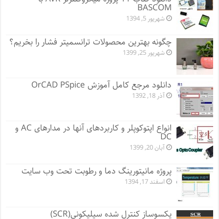
BASCOM
شهریور 5, 1394
چگونه بهترین محصولات ترانسمیتر فشار را بخریم؟
شهریور 25, 1399
دانلود مرجع کامل آموزش OrCAD PSpice
آذر 18, 1392
انواع اپتوکوپلر و کاربردهای آنها در مدارهای AC و
DC
آبان 20, 1399
پروژه مانيتورينگ دما و رطوبت تحت وب سایت
اسفند 17, 1394
یکسوساز کنترل شده سیلیکونی(SCR)