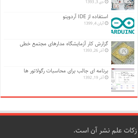
دی 3, 1393
استفاده از IDE آردوینو
آبان 4, 1399
گزارش کار آزمایشگاه مدارهای مجتمع خطی
آذر 26, 1393
برنامه ای جالب برای محاسبات رگولاتور ها
آذر 19, 1392
زکات علم نشر آن است.