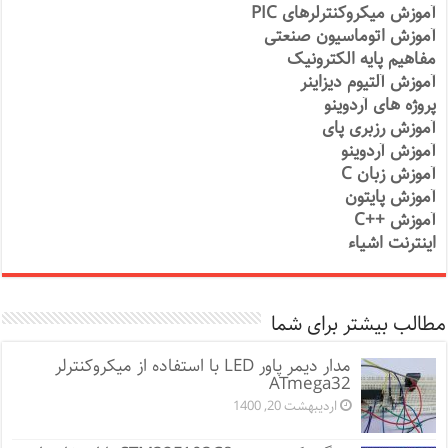
آموزش میکروکنترلرهای PIC
آموزش اتوماسیون صنعتی
مفاهیم پایه الکترونیک
آموزش آلتیوم دیزاینر
پروژه های آردوینو
آموزش رزبری پای
آموزش آردوینو
آموزش زبان C
آموزش پایتون
آموزش ++C
اینترنت اشیاء
مطالب بیشتر برای شما
مدار دیمر پاور LED با استفاده از میکروکنترلر
ATmega32
اردیبهشت 20, 1400