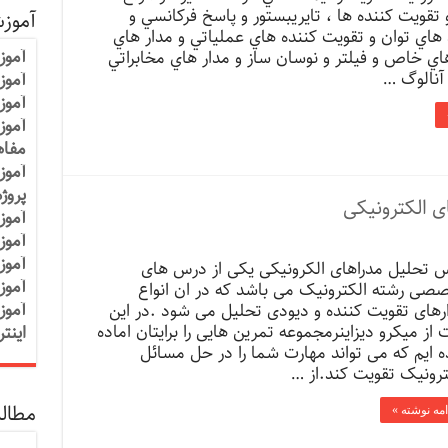
و تقويت كننده ها ، تايريبستور و پاسخ فركانسي و
آموز
هاي توان و تقويت كننده هاي عملياتي و مدار هاي
آموز
ي خاص و فيلتر و نوسان ساز و مدار هاي مخابراتي
 آنالوگ …
آموزش
آموز
آموز
مفاه
آموز
پروژ
ی الکترونیکی
آموز
آموز
آموز
 تحلیل مدراهای الکرونیکی یکی از درس های
آموز
صی رشته الکترونیک می باشد که در ان انواع
آموز
رهای تقویت کننده و دیودی تحلیل می شود .در این
 از میکرو دیزاینرمجموعه تمرین هایی را برایتان اماده
اینت
ه ایم که می تواند مهارت شما را در حل مسائل
ترونیک تقویت کند.از …
مطالب
امه نوشته »