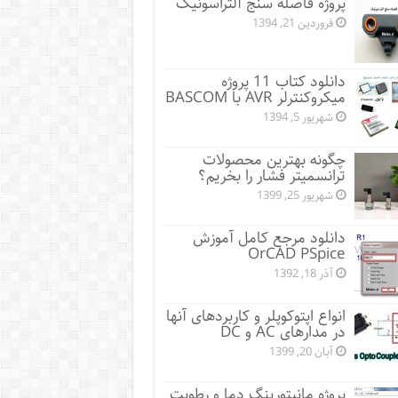
پروژه فاصله سنج آلتراسونیک
فروردین 21, 1394
دانلود کتاب 11 پروژه
میکروکنترلر AVR با BASCOM
شهریور 5, 1394
چگونه بهترین محصولات
ترانسمیتر فشار را بخریم؟
شهریور 25, 1399
دانلود مرجع کامل آموزش
OrCAD PSpice
آذر 18, 1392
انواع اپتوکوپلر و کاربردهای آنها
در مدارهای AC و DC
آبان 20, 1399
پروژه مانيتورينگ دما و رطوبت