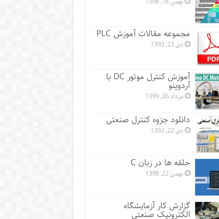
بهمن 18, 1398
مجموعه مقالات آموزش PLC
دی 23, 1392
آموزش کنترل موتور DC با
آردوینو
مرداد 26, 1399
دانلود جزوه کنترل صنعتی
دی 22, 1392
حلقه ها در زبان C
بهمن 22, 1398
گزارش کار آزمایشگاه
الکترونیک صنعتی