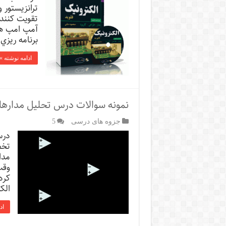
ترانزيستور 
تقويت كنند 
آمپ امپ ها
برنامه ريزي
ادامه نوشته »
نمونه سوالات درس تحلیل مدارها
جزوه های درسی
5
درس
تخص
مدا
وقت
کرد
الک
اد