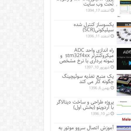
تحت وب سایت
اسفند 17, 1394
یکسوساز کنترل شده
سیلیکونی(SCR)
اسفند 11, 1396
راه اندازی واحد ADC
میکروکنترلر stm32f4xx و
نمونه برداری با نرخ مشخص
شهریور 10, 1397
یک منبع تغذیه سوئیچینگ
چگونه کار می کند
بهمن 6, 1396
پروژه طراحی و ساخت دیتالاگر
با آردوینو (بخش اول)
تیر 10, 1396
آموزش اتصال سروو موتور به