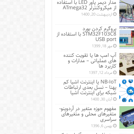
مدار دیمر پاور LED با استفاده
از میکروکنترلر ATmega32
اردیبهشت 20, 1400
پروگرم کردن بورد
STM32F103C8 با استفاده از
USB port
مهر 18, 1399
آپ امپ ها یا تقویت کننده
های عملیاتی – مدارات و
کاربرد ها
مرداد 12, 1397
NB-IoT یا اینترنت اشیا کم
پهنا – نسل بعدی ارتباطات
شبکه برای اینترنت اشیا
آبان 30, 1400
مفهوم حوزه متغیر در آردوینو-
متغیرهای محلی و متغیرهای
سراسری
بهمن 6, 1396