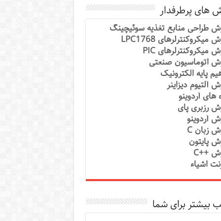
ش های پرطرفدار
ش طراحی منابع تغذیه سوئیچینگ
 میکروکنترلرهای LPC1768
ش میکروکنترلرهای PIC
ش اتوماسیون صنعتی
یم پایه الکترونیک
ش آلتیوم دیزاینر
ه های آردوینو
ش رزبری پای
ش آردوینو
ش زبان C
ش پایتون
ش ++C
رنت اشیاء
 بیشتر برای شما