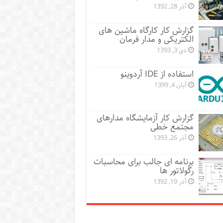
آذر 28, 1392
گزارش کار کارگاه ماشین های
الکتریکی و مدار فرمان
دی 3, 1393
استفاده از IDE آردوینو
آبان 4, 1399
گزارش کار آزمایشگاه مدارهای
مجتمع خطی
آذر 26, 1393
برنامه ای جالب برای محاسبات
رگولاتور ها
آذر 19, 1392