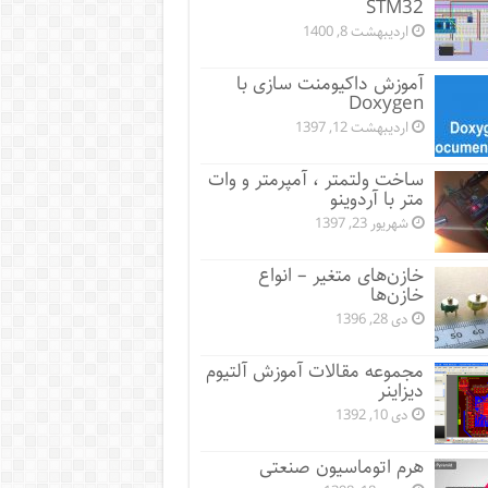
STM32
اردیبهشت 8, 1400
آموزش داکیومنت سازی با
Doxygen
اردیبهشت 12, 1397
ساخت ولتمتر ، آمپرمتر و وات
متر با آردوینو
شهریور 23, 1397
خازن‌های متغیر – انواع
خازن‌ها
دی 28, 1396
مجموعه مقالات آموزش آلتیوم
دیزاینر
دی 10, 1392
هرم اتوماسیون صنعتی