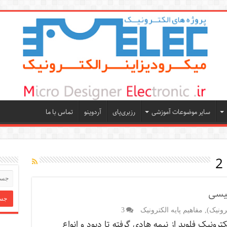
سایر موضوعات آموزشی
رزبری‌پای
آردوینو
تماس با ما
لیسی
رونیک)
,
مفاهیم پایه الکترونیک
3
ترونیک فلوید از نيمه هادي گرفته تا ديود و انواع